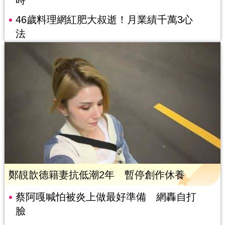
46歲料理網紅肥大叔逝！月業績千萬3心
法
鄭靚歆德籍妻抗低潮2年 暫停創作休養
蔡阿嘎喊怕被炎上做最好準備 網轟自打
臉