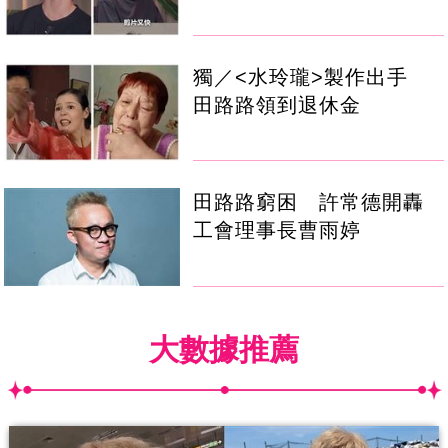
獨／<水玲瓏>製作出手
田路路領到退休金
田路路窮困 許常德開轟
工會理事長曹雨婷
大數據推薦