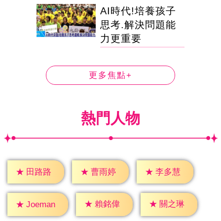
AI時代!培養孩子
思考.解決問題能
力更重要
更多焦點+
熱門人物
★
田路路
★
曹雨婷
★
李多慧
★
賴銘偉
★
關之琳
★
Joeman