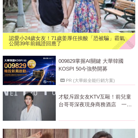
認愛小24歲女友！71歲姜厚任挨酸「恐被騙」霸氣
公開39年前鐵證回應了
009829掌握AI關鍵 大華韓國
KOSPI 50今強勢開募
PR (大華銀全能行銷方案)
才駁斥跟女友KTV互毆！前兒童
台哥哥深夜現身商務酒店 一晚
豪砸5萬元