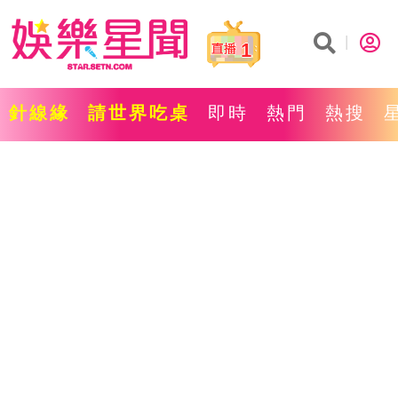
1
針線緣
請世界吃桌
即時
熱門
熱搜