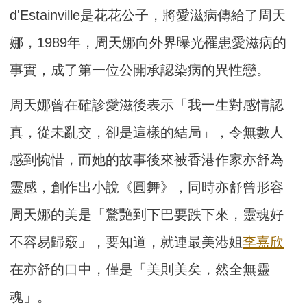
d'Estainville是花花公子，將愛滋病傳給了周天
娜，1989年，周天娜向外界曝光罹患愛滋病的
事實，成了第一位公開承認染病的異性戀。
周天娜曾在確診愛滋後表示「我一生對感情認
真，從未亂交，卻是這樣的結局」，令無數人
感到惋惜，而她的故事後來被香港作家亦舒為
靈感，創作出小說《圓舞》，同時亦舒曾形容
周天娜的美是「驚艷到下巴要跌下來，靈魂好
不容易歸竅」，要知道，就連最美港姐
李嘉欣
在亦舒的口中，僅是「美則美矣，然全無靈
魂」。