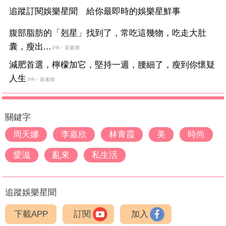
追蹤訂閱娛樂星聞 給你最即時的娛樂星鮮事
腹部脂肪的「剋星」找到了，常吃這幾物，吃走大肚
囊，瘦出...
PR・新素簡
減肥首選，檸檬加它，堅持一週，腰細了，瘦到你懷疑
人生
PR・新素簡
關鍵字
周天娜
李嘉欣
林青霞
美
時尚
愛滋
亂來
私生活
追蹤娛樂星聞
下載APP
訂閱
加入