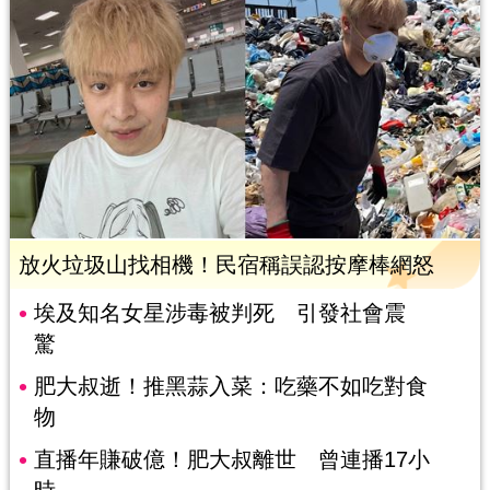
放火垃圾山找相機！民宿稱誤認按摩棒網怒
埃及知名女星涉毒被判死 引發社會震
驚
肥大叔逝！推黑蒜入菜：吃藥不如吃對食
物
直播年賺破億！肥大叔離世 曾連播17小
時