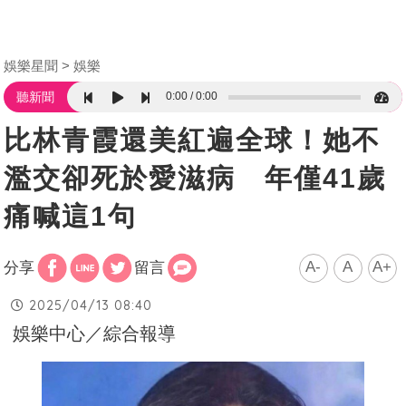
娛樂星聞
娛樂
0:00
0:00
聽新聞
比林青霞還美紅遍全球！她不
濫交卻死於愛滋病 年僅41歲
痛喊這1句
A-
A
A+
分享
留言
2025/04/13 08:40
娛樂中心／綜合報導