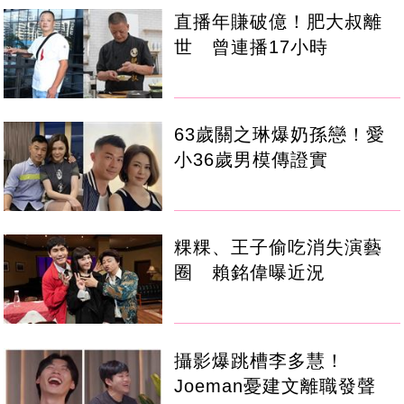
直播年賺破億！肥大叔離
世 曾連播17小時
63歲關之琳爆奶孫戀！愛
小36歲男模傳證實
粿粿、王子偷吃消失演藝
圈 賴銘偉曝近況
攝影爆跳槽李多慧！
Joeman憂建文離職發聲