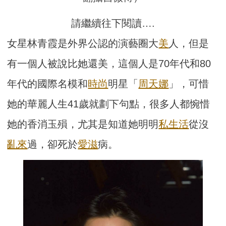
請繼續往下閱讀….
女星林青霞是外界公認的演藝圈大
美
人，但是
有一個人被說比她還美，這個人是70年代和80
年代的國際名模和
時尚
明星「
周天娜
」，可惜
她的華麗人生41歲就劃下句點，很多人都惋惜
她的香消玉殞，尤其是知道她明明
私生活
從沒
亂來
過，卻死於
愛滋
病。