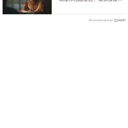
若兩人
Recommended by