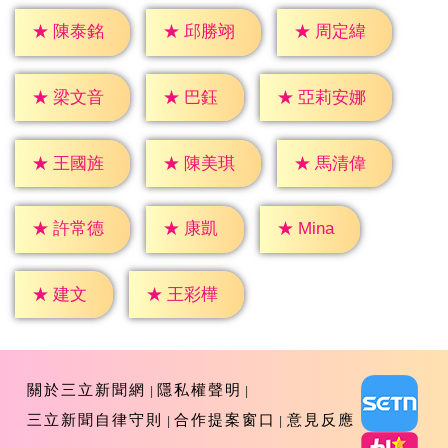
★
陳泰銘
★
邱勝翊
★
周定緯
★
巴鈺
★
梁文音
★
亞莉安娜
★
王國旌
★
陳美琪
★
馬清偉
★
康凱
★
Mina
★
許常德
★
建文
★
王彩樺
關於三立新聞網
隱私權聲明
三立新聞自律守則
合作提案窗口
意見反應