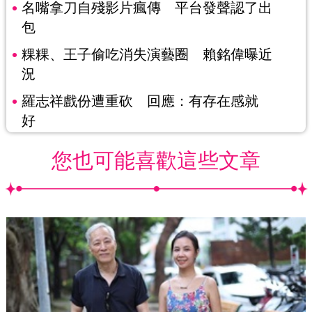
名嘴拿刀自殘影片瘋傳 平台發聲認了出
包
粿粿、王子偷吃消失演藝圈 賴銘偉曝近
況
羅志祥戲份遭重砍 回應：有存在感就
好
您也可能喜歡這些文章