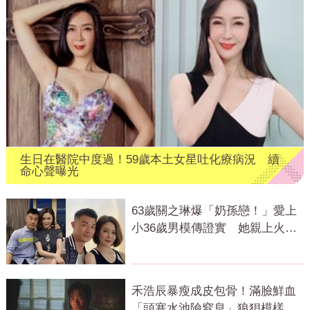
生日在醫院中度過！59歲本土女星吐化療病況 續
命心聲曝光
63歲關之琳爆「奶孫戀！」愛上
小36歲男模傳證實 她親上火線
回應了
禾浩辰暴瘦成皮包骨！滿臉鮮血
「頭塞水池險窒息」狼狽模樣判