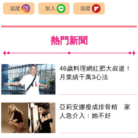
追蹤
加入
追蹤
熱門新聞
46歲料理網紅肥大叔逝！
月業績千萬3心法
亞莉安娜瘦成排骨精 家
人急介入：她不好