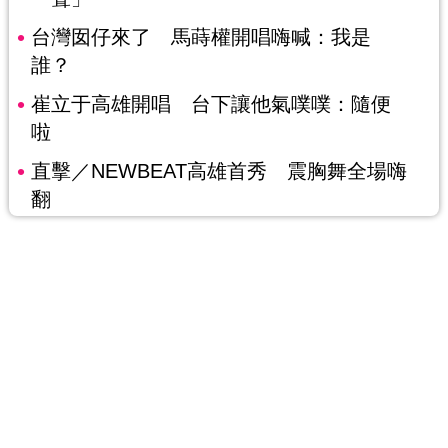
台灣囡仔來了 馬蒔權開唱嗨喊：我是
誰？
崔立于高雄開唱 台下讓他氣噗噗：隨便
啦
直擊／NEWBEAT高雄首秀 震胸舞全場嗨
翻