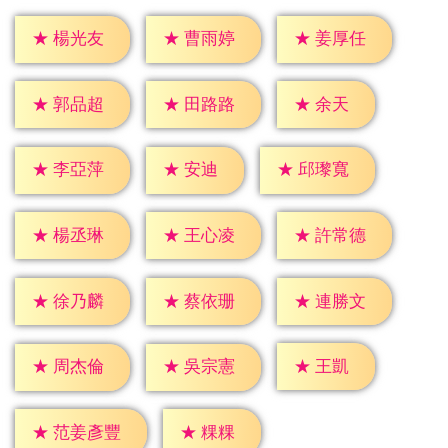
★
楊光友
★
曹雨婷
★
姜厚任
★
余天
★
郭品超
★
田路路
★
安迪
★
李亞萍
★
邱瓈寬
★
楊丞琳
★
王心凌
★
許常德
★
徐乃麟
★
蔡依珊
★
連勝文
★
王凱
★
周杰倫
★
吳宗憲
★
粿粿
★
范姜彥豐