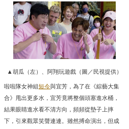
▲胡瓜（左）、阿翔玩遊戲（圖／民視提供）
啦啦隊女神組
短今
與宜芳，為了在《綜藝大集
合》甩出更多水，宜芳竟將整個頭塞進水桶，
結果眼睛進水看不清方向，頻頻從墊子上摔
下，引來觀眾笑聲連連。雖然搏命演出，但成