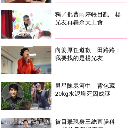
獨／批曹雨婷帳目亂 楊
光友再轟余天工會
向姜厚任道歉 田路路：
我要找的是楊光友
男星陳屍河中 背包藏
20kg水泥塊死因成謎
被目擊現身三總直腸科