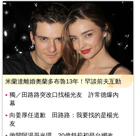
米蘭達離婚奧蘭多布魯13年！罕談前夫互動
獨／田路路突改口找楊光友 許常德爆內
幕
向姜厚任道歉 田路路：我要找的是楊光
友
拋開阿湯哥光環 20歲舒莉初登台網改