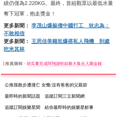
績仍僅為2.220KG。最終，首組觀眾以最低水量
奪下冠軍，抱走獎金！
更多新聞：
李茂山爆躲債中國打工 狄志為：
不敢相信
更多新聞：
王思佳美籍尪爆搭私人飛機 到處
吃米其林
推薦圖輯
胡瓜董至成阿翔謝忻綜藝大集合入圍金鐘
公推孫散步遭撞亡 女慟:沒有爸爸的父親節
最即時的新聞話題 追蹤訂閱三立新聞網
追蹤訂閱娛樂星聞 給你最即時的娛樂星鮮事