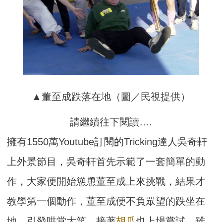
▲董至成跌落在地（圖／民視提供）
請繼續往下閱讀….
擁有1550萬Youtube訂閱的Tricking達人吳奇軒
上外景節目，吳奇軒首先示範了一套簡單的動
作，大家便開始慫恿董至成上來挑戰，結果才
教學第一個動作，董至成便不負眾望的跌坐在
地，引發哄堂大笑，接著
胡瓜
也上場嘗試，雖