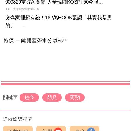
009829掌握AI關鍵 大華韓國KOSPI 50今強...
PR・大華銀全能行銷方案
突爆家裡超有錢！182萬HOOK驚認「其實我是男
的」 ...
特價 一鍵開蓋茶水分離杯
PR
關鍵字
短今
胡瓜
阿翔
追蹤娛樂星聞