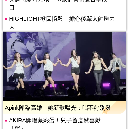
口
HIGHLIGHT掀回憶殺 擔心後輩太帥壓力
大
Apink降臨高雄 她新歌曝光：唱不好別發
AKIRA開唱藏彩蛋！兒子首度驚喜獻
「聲」