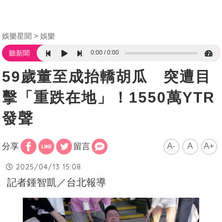
娛樂星聞
娛樂
0:00
0:00
聽新聞
59歲董至成抬轎胡瓜 突遭目
擊「重跌在地」！1550萬YTR
發聲
A-
A
A+
分享
留言
2025/04/13 15:08
記者鍾智凱／台北報導