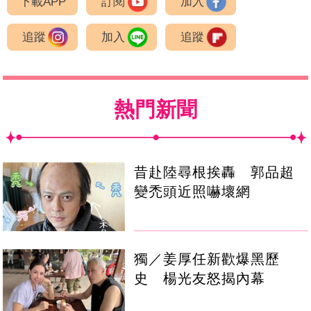
下載APP
訂閱
加入
追蹤
加入
追蹤
熱門新聞
昔赴陸尋根挨轟 郭品超
變禿頭近照嚇壞網
獨／姜厚任新歡爆黑歷
史 楊光友怒揭內幕