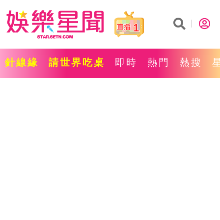
1
針線緣
請世界吃桌
即時
熱門
熱搜