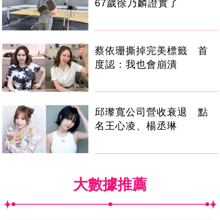
67歲徐乃麟證實了
蔡依珊撕掉完美標籤 首
度認：我也會崩潰
邱瓈寬公司營收衰退 點
名王心凌、楊丞琳
大數據推薦