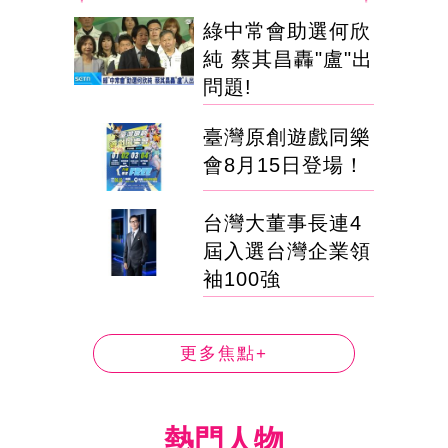
綠中常會助選何欣
純 蔡其昌轟"盧"出
問題!
臺灣原創遊戲同樂
會8月15日登場！
台灣大董事長連4
屆入選台灣企業領
袖100強
更多焦點+
熱門人物