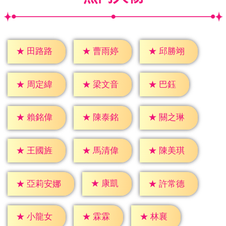
★
田路路
★
曹雨婷
★
邱勝翊
★
巴鈺
★
周定緯
★
梁文音
★
賴銘偉
★
陳泰銘
★
關之琳
★
王國旌
★
馬清偉
★
陳美琪
★
康凱
★
許常德
★
亞莉安娜
★
霖霖
★
林襄
★
小龍女