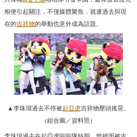
相便引起關注，不僅媒體聚焦，就連過去與現
在的
吉祥物
的舉動也意外成為話題。
▲李珠珢過去不停被
起亞虎
吉祥物壓頭搖晃。
（組合圖／資料照）
李珠珢過去在起亞虎啦啦隊時期，曾經因被吉