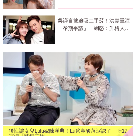
看光光
吳謹言被迫吸二手菸！洪堯重演
「孕期爭議」 網怒：升格人父
還這樣
後悔讓女兒Lulu嫁陳漢典！Lu爸鼻酸落淚認了 吐17