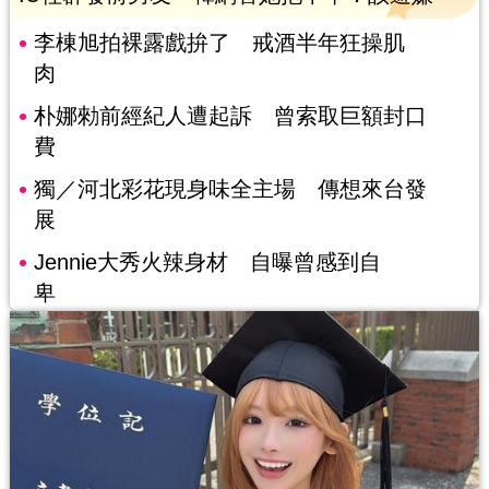
李棟旭拍裸露戲拚了 戒酒半年狂操肌
肉
朴娜勑前經紀人遭起訴 曾索取巨額封口
費
獨／河北彩花現身味全主場 傳想來台發
展
Jennie大秀火辣身材 自曝曾感到自
卑