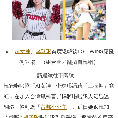
▲「
AI女神
」
李珠珢
首度返韓後LG TWINS應援
初登場。（組合圖／翻攝自韓網）
請繼續往下閱讀….
韓籍啦啦隊「AI女神」李珠珢憑藉「三振舞」竄
紅，在加入台灣職棒富邦悍將啦啦隊人氣迅速
翻漲，被封為「
富邦小公主
」。近日她返韓加
入韓職
lg雙子隊
啦啦隊引發爭議，返韓後首度亮