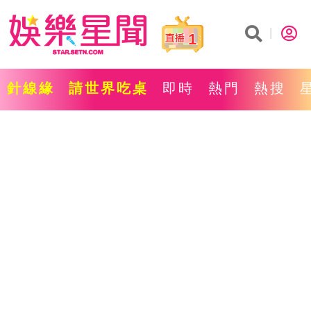
1
針線緣
請世界吃桌
即時
熱門
熱搜