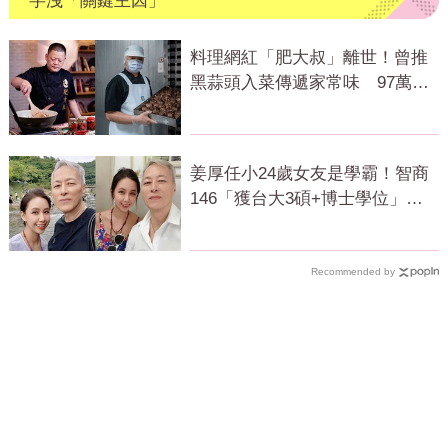
字洩「關鍵主因」
料理網紅「肥大叔」離世！曾推
黑蒜頭入菜傳遞家常味 97萬粉
絲不捨
姜厚任小24歲女友是學霸！智商
146「獲台大3碩+博士學位」
超狂經歷曝
Recommended by