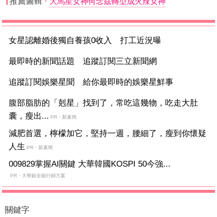
推薦圖輯
大馬星女神何念茲轉型成火辣女神
女星認離婚後獨自養孩0收入 打工近況曝
最即時的新聞話題 追蹤訂閱三立新聞網
追蹤訂閱娛樂星聞 給你最即時的娛樂星鮮事
腹部脂肪的「剋星」找到了，常吃這幾物，吃走大肚
囊，瘦出...
PR・新素簡
減肥首選，檸檬加它，堅持一週，腰細了，瘦到你懷疑
人生
PR・新素簡
009829掌握AI關鍵 大華韓國KOSPI 50今強...
PR・大華銀全能行銷方案
關鍵字