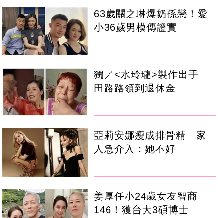
63歲關之琳爆奶孫戀！愛
小36歲男模傳證實
獨／<水玲瓏>製作出手
田路路領到退休金
亞莉安娜瘦成排骨精 家
人急介入：她不好
姜厚任小24歲女友智商
146！獲台大3碩博士