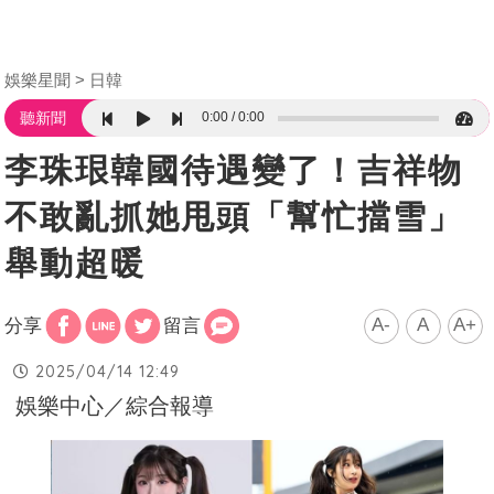
娛樂星聞
日韓
0:00
0:00
聽新聞
李珠珢韓國待遇變了！吉祥物
不敢亂抓她甩頭「幫忙擋雪」
舉動超暖
A-
A
A+
分享
留言
2025/04/14 12:49
娛樂中心／綜合報導