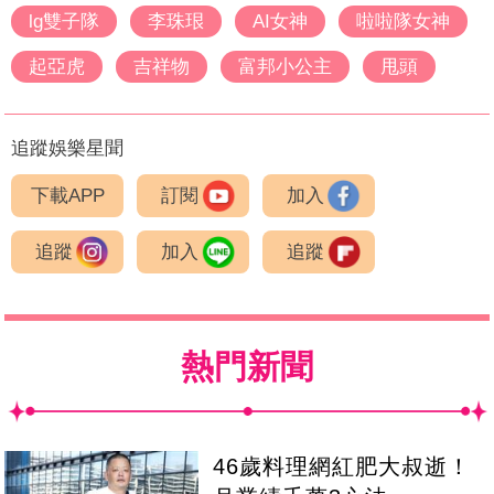
lg雙子隊
李珠珢
AI女神
啦啦隊女神
起亞虎
吉祥物
富邦小公主
甩頭
追蹤娛樂星聞
下載APP
訂閱
加入
追蹤
加入
追蹤
熱門新聞
46歲料理網紅肥大叔逝！