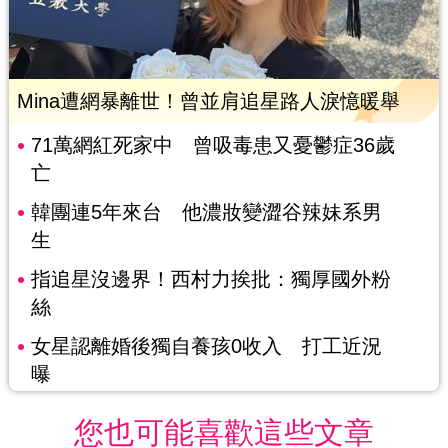
Mina遭網暴離世！曾並肩追星路人淚憶暖舉
71萬網紅死家中 曾吸毒患又憂鬱症36歲
亡
韓團連5年來台 他濃妝變澀谷辣妹系男
生
指追星沒邊界！西村力挨批：獨厚國外粉
絲
女星認離婚後獨自養孩0收入 打工近況
曝
您也可能喜歡這些文章