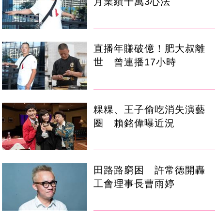
月業績千萬3心法
直播年賺破億！肥大叔離
世 曾連播17小時
粿粿、王子偷吃消失演藝
圈 賴銘偉曝近況
田路路窮困 許常德開轟
工會理事長曹雨婷