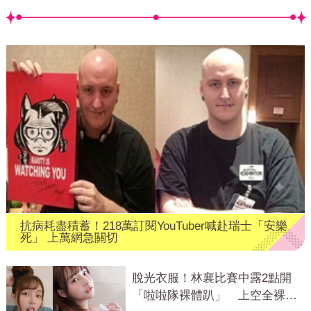
抗病耗盡積蓄！218萬訂閱YouTuber喊赴瑞士「安樂
死」 上萬網急關切
脫光衣服！林襄比賽中露2點開
「啦啦隊裸體趴」 上空全裸被