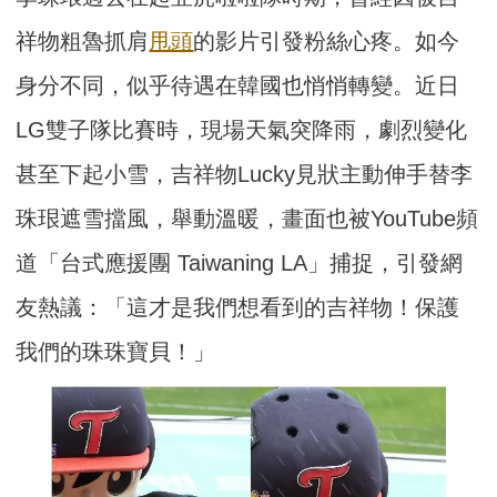
祥物粗魯抓肩
甩頭
的影片引發粉絲心疼。如今
身分不同，似乎待遇在韓國也悄悄轉變。近日
LG雙子隊比賽時，現場天氣突降雨，劇烈變化
甚至下起小雪，吉祥物Lucky見狀主動伸手替李
珠珢遮雪擋風，舉動溫暖，畫面也被YouTube頻
道「台式應援團 Taiwaning LA」捕捉，引發網
友熱議：「這才是我們想看到的吉祥物！保護
我們的珠珠寶貝！」