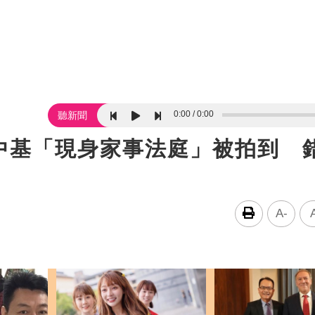
0:00
0:00
聽新聞
中基「現身家事法庭」被拍到 
A-