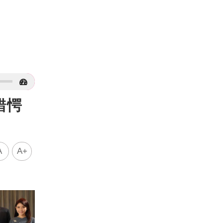
錯愕
A
A+