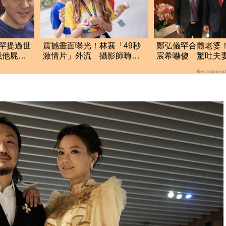
罕提過世
震撼畫面曝光！林襄「49秒
鄭弘儀罕合體老婆
找他屍
激情片」外流 攝影師嗨到
宸希嚇傻 驚吐夫
深
手抖
真面目」
Recommend