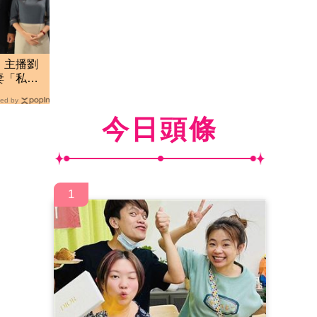
！主播劉
妻「私下
ed by
今日頭條
1