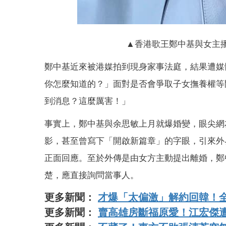
▲香港歌王鄭中基與女主
鄭中基近來被港媒拍到現身家事法庭，結果遭媒
你怎麼知道的？」面對是否會爭取子女撫養權等問題
到消息？這麼厲害！」
事實上，鄭中基與余思敏上月就爆婚變，眼尖網
影，甚至曾寫下「開啟新篇章」的字眼，引來外
正面回應。至於外傳是由女方主動提出離婚，鄭
楚，應直接詢問當事人。
更多新聞：
才爆「太偏激」解約回韓！
更多新聞：
賣高雄房斷福原愛！江宏傑