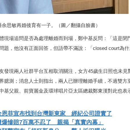
播余思敏再婚後育有一子。（圖／翻攝自臉書）
體現場追問是否為處理離婚而到場，鄭中基反問：「這是閉
，他沒有正面回答，但語帶不滿說：「closed court為
友發現兩人社群平台互相取消關注，女方45歲生日照也未見
界臆測；消息人士則指出，兩人已辦理離婚手續，不過雙方
中基父親、前寶麗金及環球唱片亞太區總裁鄭東漢對此也表
全恩菲宣布找到台灣新東家 經紀公司證實了
遭爆慘賠7百萬不忍了 親揭「真實內幕」