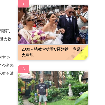
7
門審訊，
什麼會收
2000人堵教堂搶看C羅婚禮 竟是超
大烏龍
對方身
至今尚未
8
示並不清