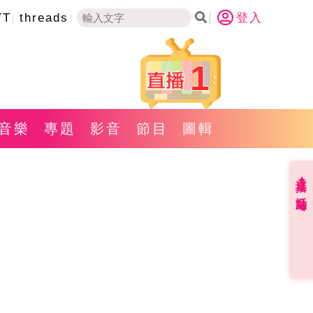
YT
threads
登入
1
音樂
專題
影音
節目
圖輯
直播✦活動