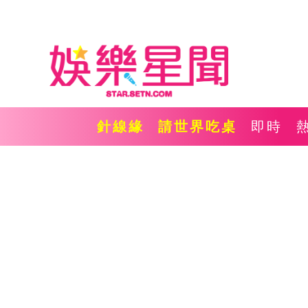
針線緣
請世界吃桌
即時