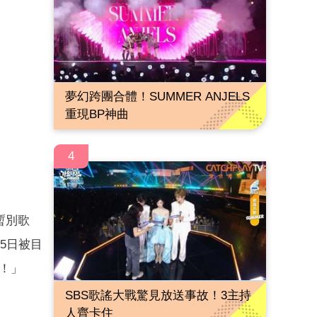
夢幻跨團合體！SUMMER ANJELS
重現BP神曲
4
暫別歌
5日被目
害！」
SBS歌謠大戰驚見放送事故！3主持
人齊卡住