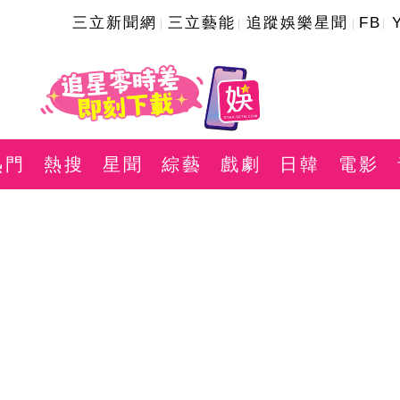
三立新聞網
三立藝能
追蹤娛樂星聞
FB
熱門
熱搜
星聞
綜藝
戲劇
日韓
電影