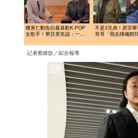
獲黃仁勳告白最喜歡K-POP
不是3兄弟！庹宗華
女歌手！華莎竟笑認：一開
哥哥「我去殯儀館
始不識他是誰
體」嘆：影響非常
記者蔡維歆／綜合報導