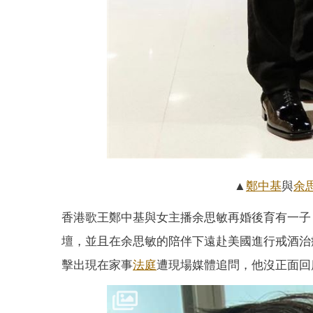
▲
鄭中基
與
余
香港歌王鄭中基與女主播余思敏再婚後育有一子
壇，並且在余思敏的陪伴下遠赴美國進行戒酒治
擊出現在家事
法庭
遭現場媒體追問，他沒正面回應但