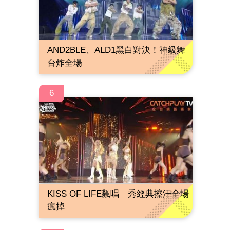
AND2BLE、ALD1黑白對決！神級舞
台炸全場
6
KISS OF LIFE飆唱 秀經典擦汗全場
瘋掉