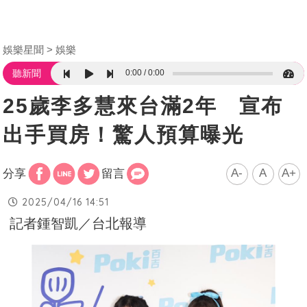
娛樂星聞
娛樂
0:00
0:00
聽新聞
25歲李多慧來台滿2年 宣布
出手買房！驚人預算曝光
A-
A
A+
分享
留言
2025/04/16 14:51
記者鍾智凱／台北報導