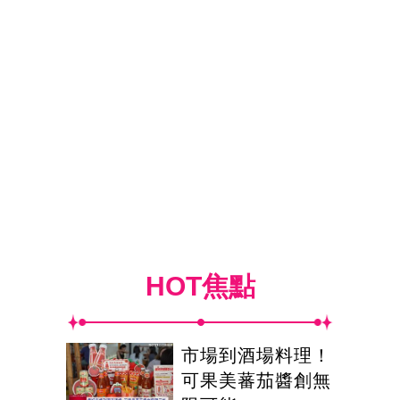
HOT焦點
市場到酒場料理！
可果美蕃茄醬創無