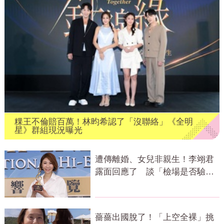
粿王不倫賠百萬！林昀希認了「沒聯絡」《全明
星》群組現況曝光
遭傳離婚、女兒非親生！李翊君
露面回應了 談「檢場是否驗
DNA」反應曝
薔薔出國脫了！「上空全裸」挑