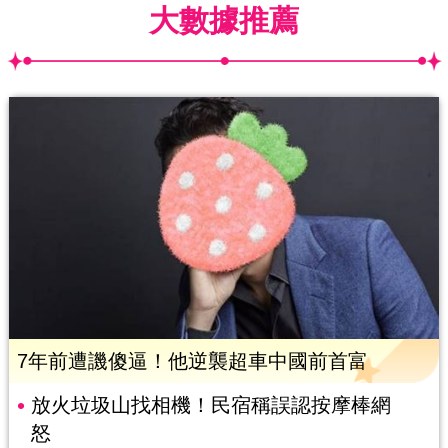
大數據推薦
7年前遭譏傻逼！他逆襲超車中國前首富
放火垃圾山找相機！民宿稱誤認按摩棒網
怒