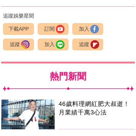
追蹤娛樂星聞
下載APP
訂閱
加入
追蹤
加入
追蹤
熱門新聞
46歲料理網紅肥大叔逝！
月業績千萬3心法