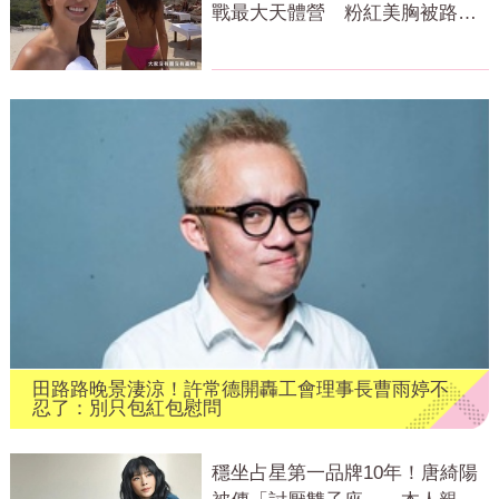
戰最大天體營 粉紅美胸被路人
狂讚
田路路晚景淒涼！許常德開轟工會理事長曹雨婷不
忍了：別只包紅包慰問
穩坐占星第一品牌10年！唐綺陽