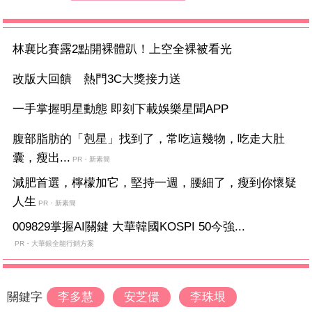
林襄比賽露2點開裸體趴！上空全裸被看光
改版大回饋 熱門3C大獎接力送
一手掌握明星動態 即刻下載娛樂星聞APP
腹部脂肪的「剋星」找到了，常吃這幾物，吃走大肚
囊，瘦出...
PR・新素簡
減肥首選，檸檬加它，堅持一週，腰細了，瘦到你懷疑
人生
PR・新素簡
009829掌握AI關鍵 大華韓國KOSPI 50今強...
PR・大華銀全能行銷方案
關鍵字
李多慧
安芝儇
李珠垠