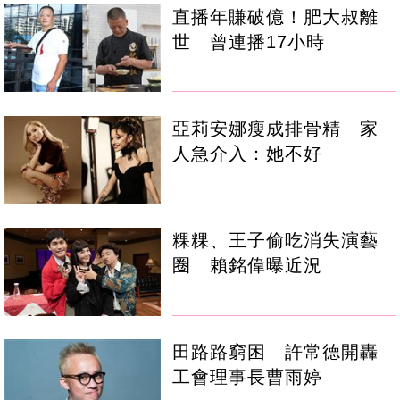
直播年賺破億！肥大叔離
世 曾連播17小時
亞莉安娜瘦成排骨精 家
人急介入：她不好
粿粿、王子偷吃消失演藝
圈 賴銘偉曝近況
田路路窮困 許常德開轟
工會理事長曹雨婷