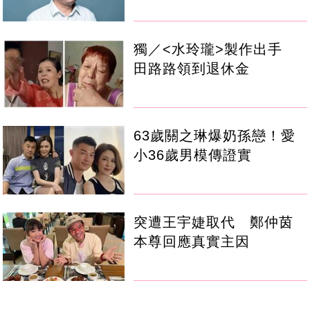
獨／<水玲瓏>製作出手
田路路領到退休金
63歲關之琳爆奶孫戀！愛
小36歲男模傳證實
突遭王宇婕取代 鄭仲茵
本尊回應真實主因