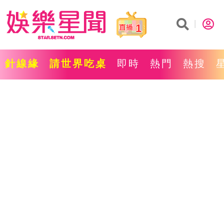
1
針線緣
請世界吃桌
即時
熱門
熱搜