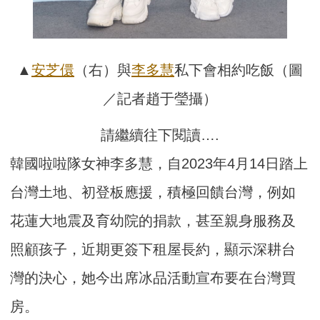
▲
安芝儇
（右）與
李多慧
私下會相約吃飯（圖
／記者趙于瑩攝）
請繼續往下閱讀….
韓國啦啦隊女神李多慧，自2023年4月14日踏上
台灣土地、初登板應援，積極回饋台灣，例如
花蓮大地震及育幼院的捐款，甚至親身服務及
照顧孩子，近期更簽下租屋長約，顯示深耕台
灣的決心，她今出席冰品活動宣布要在台灣買
房。