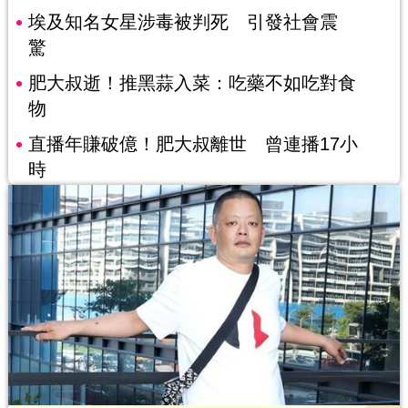
埃及知名女星涉毒被判死 引發社會震
驚
肥大叔逝！推黑蒜入菜：吃藥不如吃對食
物
直播年賺破億！肥大叔離世 曾連播17小
時