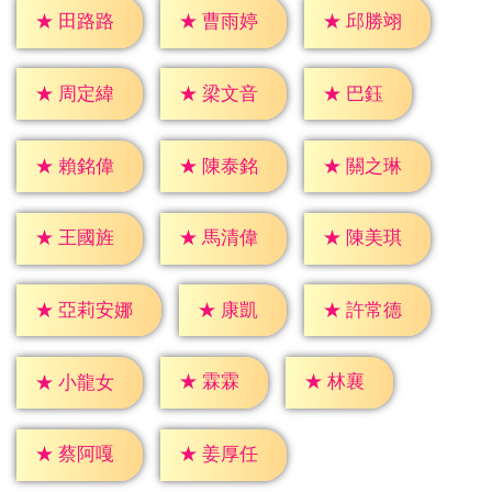
★
田路路
★
曹雨婷
★
邱勝翊
★
巴鈺
★
周定緯
★
梁文音
★
賴銘偉
★
陳泰銘
★
關之琳
★
王國旌
★
馬清偉
★
陳美琪
★
康凱
★
許常德
★
亞莉安娜
★
霖霖
★
林襄
★
小龍女
★
蔡阿嘎
★
姜厚任