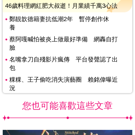
46歲料理網紅肥大叔逝！月業績千萬3心法
鄭靚歆德籍妻抗低潮2年 暫停創作休
養
蔡阿嘎喊怕被炎上做最好準備 網轟自打
臉
名嘴拿刀自殘影片瘋傳 平台發聲認了出
包
粿粿、王子偷吃消失演藝圈 賴銘偉曝近
況
您也可能喜歡這些文章