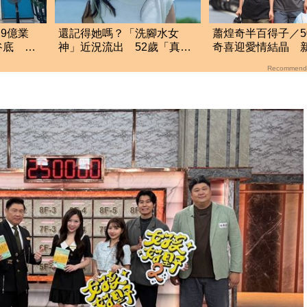
9億業
還記得她嗎？「洗腳水女
蕭煌奇半百得子／5
谷底 日
神」近況流出 52歲「真實
奇喜迎愛情結晶 
出發
面貌」曝光
「愛妻懷孕3個月」
Recommend