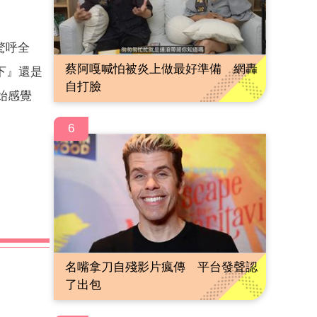
驚呼全
蔡阿嘎喊怕被炎上做最好準備 網轟
下』還是
自打臉
始感覺
6
名嘴拿刀自殘影片瘋傳 平台發聲認
了出包