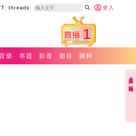
YT
threads
登入
1
音樂
專題
影音
節目
圖輯
直播✦活動