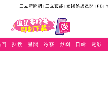
三立新聞網
三立藝能
追蹤娛樂星聞
FB
熱門
熱搜
星聞
綜藝
戲劇
日韓
電影