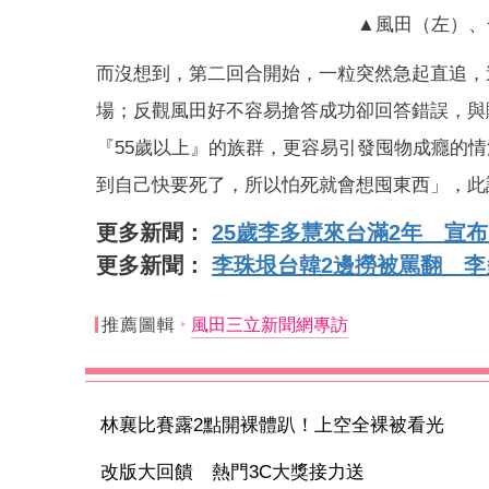
▲風田（左）、
而沒想到，第二回合開始，一粒突然急起直追，
場；反觀風田好不容易搶答成功卻回答錯誤，與
『55歲以上』的族群，更容易引發囤物成癮的情
到自己快要死了，所以怕死就會想囤東西」，此
更多新聞：
25歲李多慧來台滿2年 宣
更多新聞：
李珠垠台韓2邊撈被罵翻 
推薦圖輯
風田三立新聞網專訪
林襄比賽露2點開裸體趴！上空全裸被看光
改版大回饋 熱門3C大獎接力送