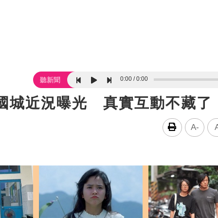
0:00
0:00
聽新聞
曾國城近況曝光 真實互動不藏了
A-