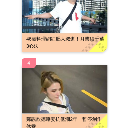
46歲料理網紅肥大叔逝！月業績千萬
3心法
4
鄭靚歆德籍妻抗低潮2年 暫停創作
休養