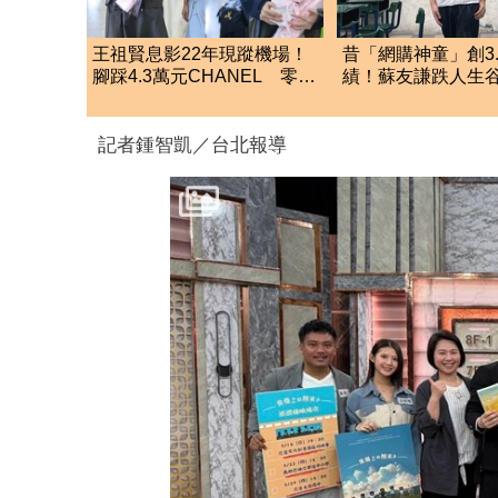
王祖賢息影22年現蹤機場！
昔「網購神童」創3.
腳踩4.3萬元CHANEL 零修
績！蘇友謙跌人生
圖真實狀態曝光
領700元零用錢重
記者鍾智凱／台北報導