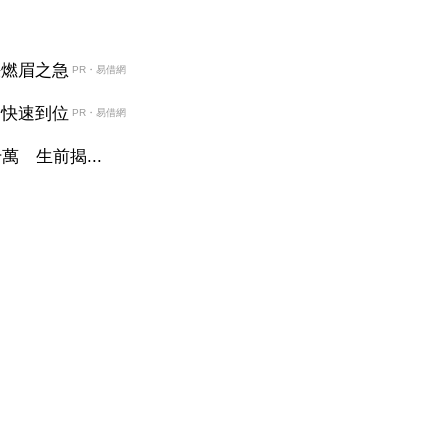
決燃眉之急
PR・易借網
金快速到位
PR・易借網
 生前揭...