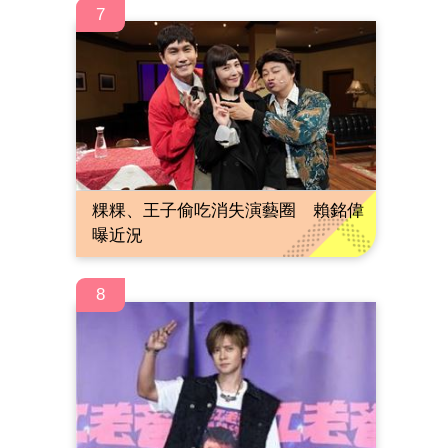
7
粿粿、王子偷吃消失演藝圈 賴銘偉
曝近況
8