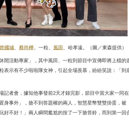
曾國城
、
蔡尚樺
、一粒、
風田
、哈孝遠。（圖／東森提供）
休閒活動專家」，其中風田、一粒到節目中宣傳即將上檔的
粒表示有不少啦啦隊女神，引起全場羨慕，紛紛笑說：「到
場記者會，據知他事發前2天才錄完影，節目中當大家一同
置身事外」，搶不到答題權的兩人，智慧星幣雙雙掛蛋，被
玩好不好！」兩人瞬間尷尬的按了一下搶答鈴，而到第一回