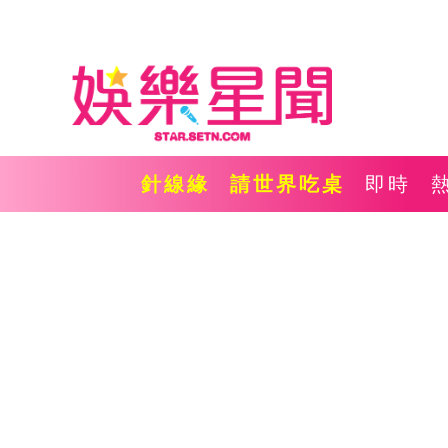
針線緣
請世界吃桌
即時