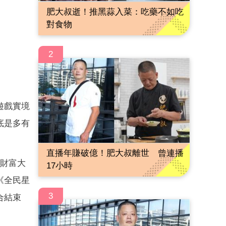
肥大叔逝！推黑蒜入菜：吃藥不如吃
對食物
2
遊戲實境
底是多有
直播年賺破億！肥大叔離世 曾連播
在財富大
17小時
《全民星
3
合結束