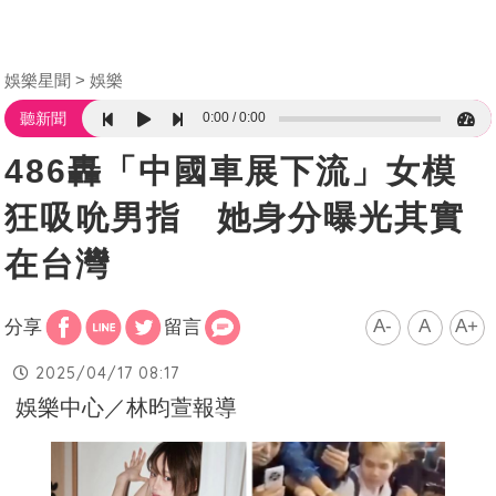
娛樂星聞
娛樂
0:00
0:00
聽新聞
486轟「中國車展下流」女模
狂吸吮男指 她身分曝光其實
在台灣
A-
A
A+
分享
留言
2025/04/17 08:17
娛樂中心／林昀萱報導