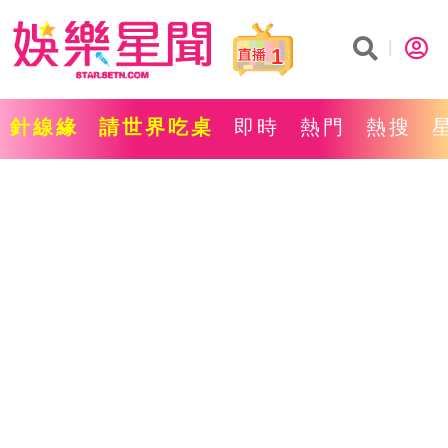
1
針線緣
請世界吃桌
即時
熱門
熱搜