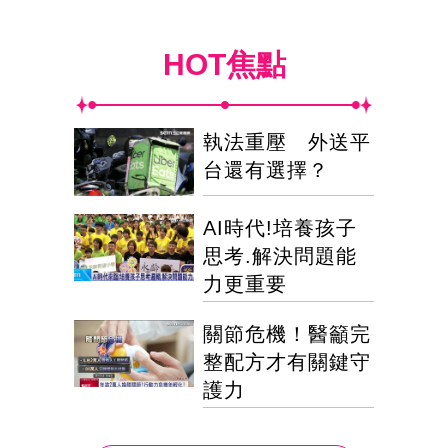
HOT焦點
執法重壓 外送平
台還有選擇？
AI時代!培養孩子
思考.解決問題能
力更重要
關節危機！醫籲完
整配方才有關鍵守
護力