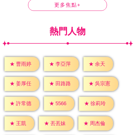
更多焦點+
熱門人物
★
余天
★
曹雨婷
★
李亞萍
★
姜厚任
★
田路路
★
吳宗憲
★
5566
★
許常德
★
徐莉玲
★
王凱
★
丟丟妹
★
周杰倫