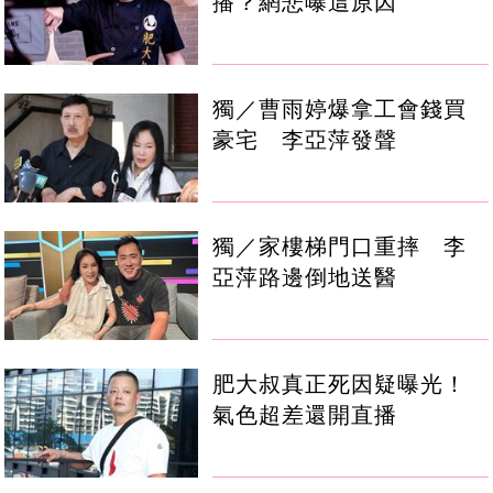
播？網悲曝這原因
獨／曹雨婷爆拿工會錢買
豪宅 李亞萍發聲
獨／家樓梯門口重摔 李
亞萍路邊倒地送醫
肥大叔真正死因疑曝光！
氣色超差還開直播