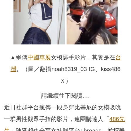
▲網傳
中國
車展
女模舔手影片，其實是在
台
灣
。（圖／翻攝noah8319_03 IG、kiss486
Ｘ）
請繼續往下閱讀….
近日社群平台瘋傳一段身穿比基尼的女模吸吮
一群男性觀眾手指的影片，連團購達人「
486先
生
」陳延昶也分享在社群平台Threads，並抨擊