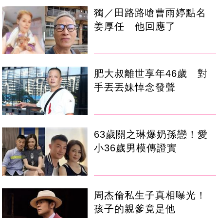
獨／田路路嗆曹雨婷點名
姜厚任 他回應了
肥大叔離世享年46歲 對
手丟丟妹悼念發聲
63歲關之琳爆奶孫戀！愛
小36歲男模傳證實
周杰倫私生子真相曝光！
孩子的親爹竟是他