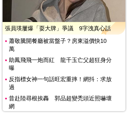
張員瑛屢爆「耍大牌」爭議 9字洩真心話
蕭敬騰開餐廳被當盤子？房東溢價快10
萬
助鳳飛飛一炮而紅 龍千玉亡父超狂身分
曝
反指標女神一句話旺宏重摔！網抖：求放
過
昔赴陸尋根挨轟 郭品超變禿頭近照嚇壞
網