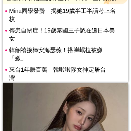
Mina同學發聲 揭她19歲半工半讀考上名
校
傳患自閉症！19歲泰國王子認在追日本美
女
韓韶禧接棒安海瑟薇！搭崔岷植被嫌
「嫩」
來台1年賺百萬 韓啦啦隊女神定居台
灣