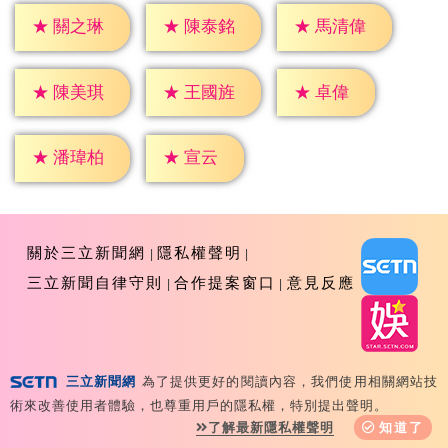
★
關之琳
★
陳泰銘
★
馬清偉
★
卓偉
★
陳美琪
★
王國旌
★
宣云
★
潘瑋柏
關於三立新聞網
隱私權聲明
三立新聞自律守則
合作提案窗口
意見反應
三立新聞網
為了提供更好的閱讀內容，我們使用相關網站技
Copyright ©2026 Sanlih E-Television All Rights
術來改善使用者體驗，也尊重用戶的隱私權，特別提出聲明。
Reserved 版權所有 盜用必究 台北市內湖區舊宗路一段159
了解最新隱私權聲明
知道了
號 02-8792-8888