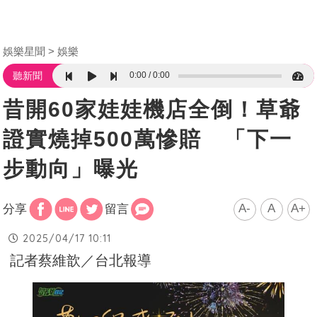
娛樂星聞
娛樂
0:00
0:00
聽新聞
昔開60家娃娃機店全倒！草爺
證實燒掉500萬慘賠 「下一
步動向」曝光
A-
A
A+
分享
留言
2025/04/17 10:11
記者蔡維歆／台北報導