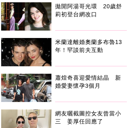
拋開阿湯哥光環 20歲舒
莉初登台網改口
米蘭達離婚奧蘭多布魯13
年！罕談前夫互動
蕭煌奇喜迎愛情結晶 新
婚愛妻懷孕3個月
網友曬截圖控女友曾當小
三 姜厚任回應了