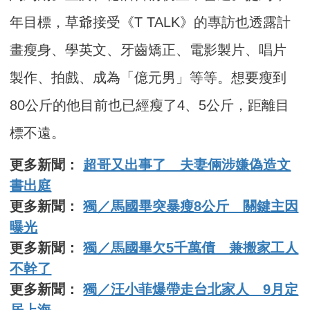
年目標，草爺接受《T TALK》的專訪也透露計
畫瘦身、學英文、牙齒矯正、電影製片、唱片
製作、拍戲、成為「億元男」等等。想要瘦到
80公斤的他目前也已經瘦了4、5公斤，距離目
標不遠。
更多新聞：
超哥又出事了 夫妻倆涉嫌偽造文
書出庭
更多新聞：
獨／馬國畢突暴瘦8公斤 關鍵主因
曝光
更多新聞：
獨／馬國畢欠5千萬債 兼搬家工人
不幹了
更多新聞：
獨／汪小菲爆帶走台北家人 9月定
居上海