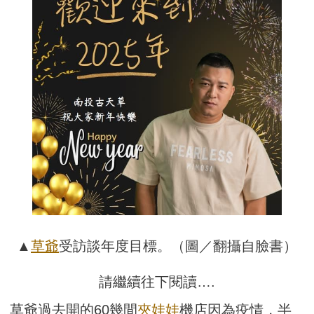
▲
草爺
受訪談年度目標。（圖／翻攝自臉書）
請繼續往下閱讀….
草爺過去開的60幾間
夾娃娃
機店因為疫情，半