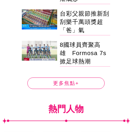
台彩父親節推新刮
刮樂千萬頭獎超
「爸」氣
8國球員齊聚高
雄 Formosa 7s
掀足球熱潮
更多焦點+
熱門人物