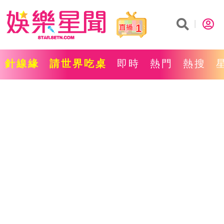
1
針線緣
請世界吃桌
即時
熱門
熱搜