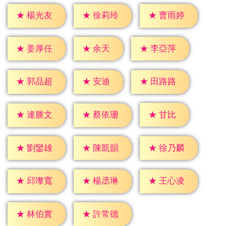
★
楊光友
★
徐莉玲
★
曹雨婷
★
余天
★
姜厚任
★
李亞萍
★
安迪
★
郭品超
★
田路路
★
甘比
★
連勝文
★
蔡依珊
★
劉鑾雄
★
陳凱韻
★
徐乃麟
★
邱瓈寬
★
楊丞琳
★
王心凌
★
林伯實
★
許常德