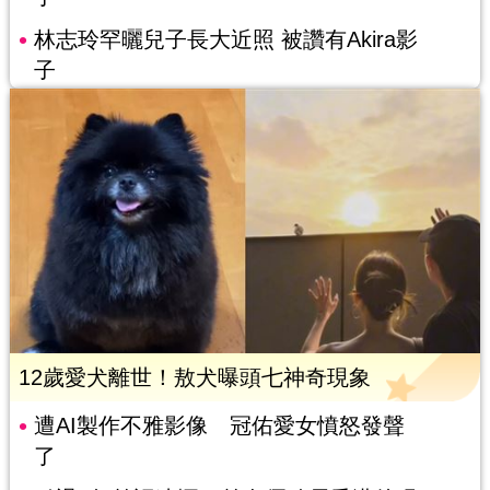
林志玲罕曬兒子長大近照 被讚有Akira影
子
12歲愛犬離世！敖犬曝頭七神奇現象
遭AI製作不雅影像 冠佑愛女憤怒發聲
了