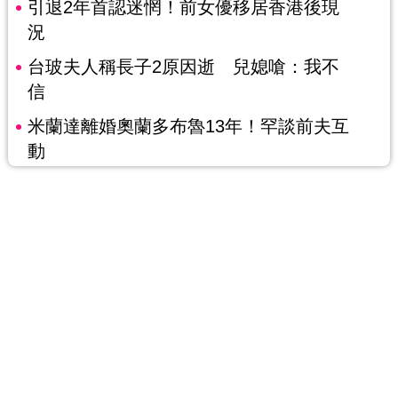
引退2年首認迷惘！前女優移居香港後現
況
台玻夫人稱長子2原因逝 兒媳嗆：我不
信
米蘭達離婚奧蘭多布魯13年！罕談前夫互
動