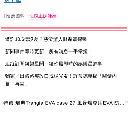
推薦圖輯
性感正妹娃娃
遭詐10.6億沒差？慈濟驚人財產震撼曝
新聞事件即時更新 所有消息一手掌握！
追蹤訂閱娛樂星聞 給你最即時的娛樂星鮮事
獨家／田路路突改口找楊光友！許常德親揭「關鍵內
幕」再轟...
特價 瑞典Trangia EVA case 27 風暴爐專用EVA 防護外盒(小)-黑
P