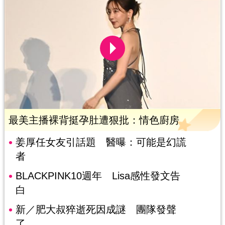
最美主播裸背挺孕肚遭狠批：情色廚房
姜厚任女友引話題 醫曝：可能是幻謊
者
BLACKPINK10週年 Lisa感性發文告
白
新／肥大叔猝逝死因成謎 團隊發聲
了