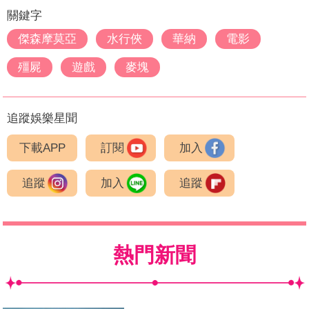
關鍵字
傑森摩莫亞
水行俠
華納
電影
殭屍
遊戲
麥塊
追蹤娛樂星聞
下載APP
訂閱
加入
追蹤
加入
追蹤
熱門新聞