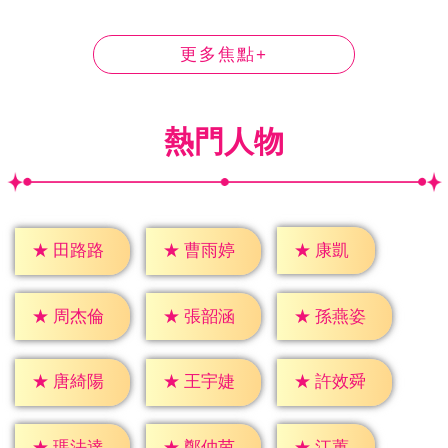
更多焦點+
熱門人物
★
康凱
★
田路路
★
曹雨婷
★
周杰倫
★
張韶涵
★
孫燕姿
★
唐綺陽
★
王宇婕
★
許效舜
★
江蕙
★
瑪法達
★
鄭仲茵