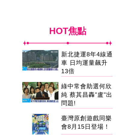
HOT焦點
新北捷運8年4線通
車 日均運量飆升
13倍
綠中常會助選何欣
純 蔡其昌轟"盧"出
問題!
臺灣原創遊戲同樂
會8月15日登場！