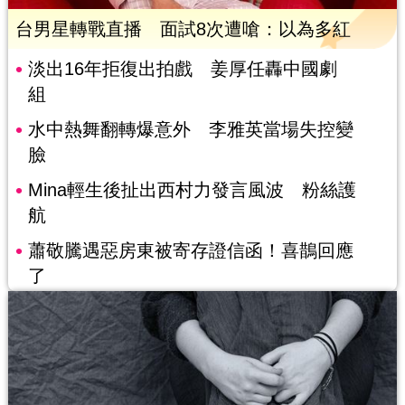
台男星轉戰直播 面試8次遭嗆：以為多紅
淡出16年拒復出拍戲 姜厚任轟中國劇
組
水中熱舞翻轉爆意外 李雅英當場失控變
臉
Mina輕生後扯出西村力發言風波 粉絲護
航
蕭敬騰遇惡房東被寄存證信函！喜鵲回應
了