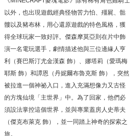
《MINECRAFT麥塊電影》除有稀有角色雞騎士
以外，也出現遊戲經典怪物苦力怕、殭屍、骷
髏以及豬布林，用心還原遊戲的特色風格，獲
得全球玩家一致好評。傑森摩莫亞則在片中飾
演一名電玩選手，劇情描述他與三位邊緣人亨
利（賽巴斯汀尤金漢森 飾）、娜塔莉（愛瑪梅
耶斯 飾）和譚恩（丹妮爾布魯克斯 飾），突然
被拉進一個神祕入口，進入充滿想像力又古怪
的方塊仙境「主世界」中。為了回家，他們必
須設法掌控這個世界，並與專業蓋房人史蒂夫
（傑克布萊克 飾），並一同踏上神奇的探索之
旅。