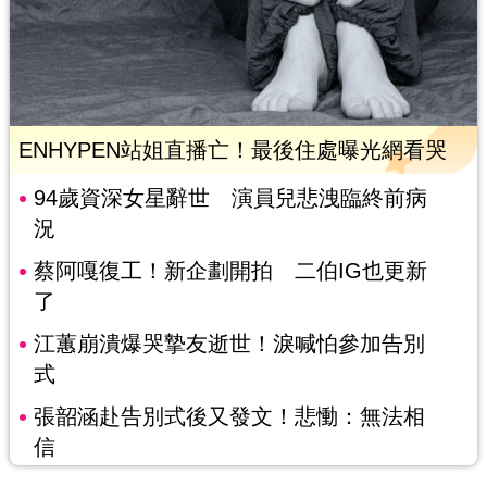
ENHYPEN站姐直播亡！最後住處曝光網看哭
94歲資深女星辭世 演員兒悲洩臨終前病
況
蔡阿嘎復工！新企劃開拍 二伯IG也更新
了
江蕙崩潰爆哭摯友逝世！淚喊怕參加告別
式
張韶涵赴告別式後又發文！悲慟：無法相
信