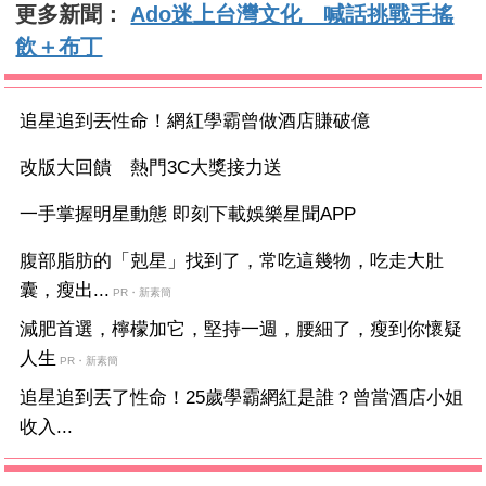
更多新聞：
Ado迷上台灣文化 喊話挑戰手搖
飲＋布丁
追星追到丟性命！網紅學霸曾做酒店賺破億
改版大回饋 熱門3C大獎接力送
一手掌握明星動態 即刻下載娛樂星聞APP
腹部脂肪的「剋星」找到了，常吃這幾物，吃走大肚
囊，瘦出...
PR・新素簡
減肥首選，檸檬加它，堅持一週，腰細了，瘦到你懷疑
人生
PR・新素簡
追星追到丟了性命！25歲學霸網紅是誰？曾當酒店小姐
收入...