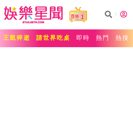
1
王凱猝逝
請世界吃桌
即時
熱門
熱搜