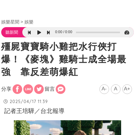
娛樂星聞
娛樂
0:00
0:00
聽新聞
殭屍寶寶騎小雞把水行俠打
爆！《麥塊》雞騎士成全場最
強 靠反差萌爆紅
A-
A
A+
分享
留言
2025/04/17 11:39
記者王培驊／台北報導