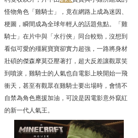
怪物角色「雞騎士」，竟在網路上成為迷因、
梗圖，瞬間成為全球年輕人的話題焦點。「雞
騎士」在片中與「水行俠」同台較勁，沒想到
看似可愛的殭屍寶寶卻實力超強，一路將身材
壯碩的傑森摩莫亞壓著打，超大反差讓觀眾笑
到噴淚，雞騎士的人氣也自電影上映開始一飛
衝天，甚至有觀眾在雞騎士要出場時，會情不
自禁為角色應援加油，可說是因電影意外竄紅
的新一代人氣王。