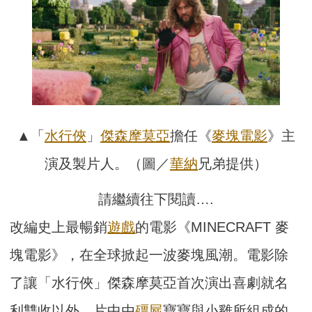
▲「
水行俠
」
傑森摩莫亞
擔任《
麥塊
電影
》主
演及製片人。（圖／
華納
兄弟提供）
請繼續往下閱讀….
改編史上最暢銷
遊戲
的電影《MINECRAFT 麥
塊電影》，在全球掀起一波麥塊風潮。電影除
了讓「水行俠」傑森摩莫亞首次演出喜劇就名
利雙收以外，片中由
殭屍
寶寶與小雞所組成的