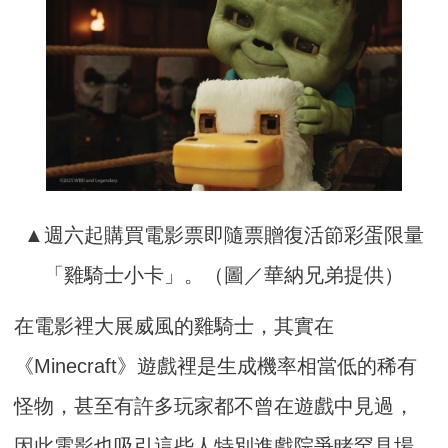
▲週六起購買電影票即隨票贈復活節彩蛋限量
「雞騎士小卡」。（圖／華納兄弟提供）
在電影裡大展威風的雞騎士，其實在
《Minecraft》遊戲裡是生成機率相當低的稀有
怪物，甚至有許多玩家都不曾在遊戲中見過，
因此電影也吸引這些人特別進戲院爭睹罕見場