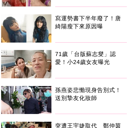
寫運勢書下半年廢了！唐
綺陽瘦下來原因曝
71歲「台版蘇志燮」認
愛！小24歲女友曝光
孫燕姿悲慟現身告別式！
送別摯友化妝師
突遭王宇婕取代 鄭仲茵