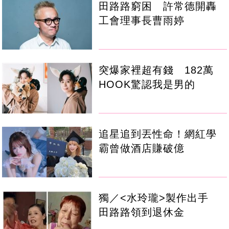
田路路窮困 許常德開轟
工會理事長曹雨婷
突爆家裡超有錢 182萬
HOOK驚認我是男的
追星追到丟性命！網紅學
霸曾做酒店賺破億
獨／<水玲瓏>製作出手
田路路領到退休金