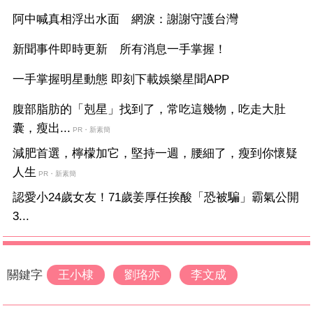
阿中喊真相浮出水面 網淚：謝謝守護台灣
新聞事件即時更新 所有消息一手掌握！
一手掌握明星動態 即刻下載娛樂星聞APP
腹部脂肪的「剋星」找到了，常吃這幾物，吃走大肚
囊，瘦出...
PR・新素簡
減肥首選，檸檬加它，堅持一週，腰細了，瘦到你懷疑
人生
PR・新素簡
認愛小24歲女友！71歲姜厚任挨酸「恐被騙」霸氣公開
3...
關鍵字
王小棣
劉珞亦
李文成