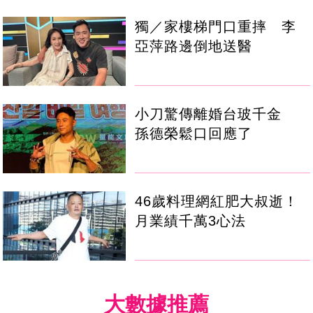
獨／家樓梯門口重摔 李
亞萍路邊倒地送醫
小刀驚傳離婚台玻千金
孫德榮鬆口回應了
46歲料理網紅肥大叔逝！
月業績千萬3心法
大數據推薦