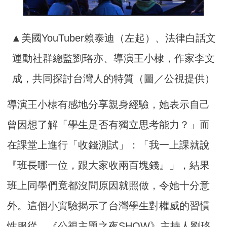
▲美國YouTuber賴泰迪（左起）、法律白話文
運動社群總監劉珞亦、導演王小棣，作家李文
成，共同探討台灣人的特質（圖／公視提供）
導演王小棣有感地分享親身經驗，她表示自己
曾因想了解「學生是否有獨立思考能力？」而
在課堂上進行「收錢測試」：「我一上課就說
『班長哪一位，跟大家收兩百塊錢』」，結果
班上同學們竟都沒問原因就照做，令她十分意
外。這個小實驗揭示了台灣學生對權威的習慣
性服從。《公視主題之夜SHOW》主持人劉珞