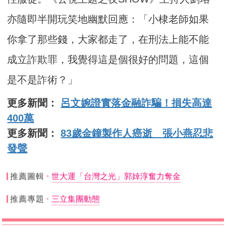
亦隨即半開玩笑地幽默回應：「小棣老師如果
你拿了那些錢，大家都走了，在刑法上能不能
成立詐欺罪，我覺得這是個很好的問題，這個
是不是詐術？」
更多新聞：
呂文婉證實落金融詐騙！損失高達
400萬
更多新聞：
83歲金鐘製作人癌逝 張小燕忍悲
發聲
推薦圖輯
世大運「台灣之光」郭婞淳奮力奪金
推薦專題
三立集團動態