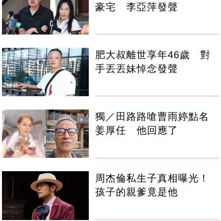
豪宅 李亞萍發聲
肥大叔離世享年46歲 對
手丟丟妹悼念發聲
獨／田路路嗆曹雨婷點名
姜厚任 他回應了
周杰倫私生子真相曝光！
孩子的親爹竟是他