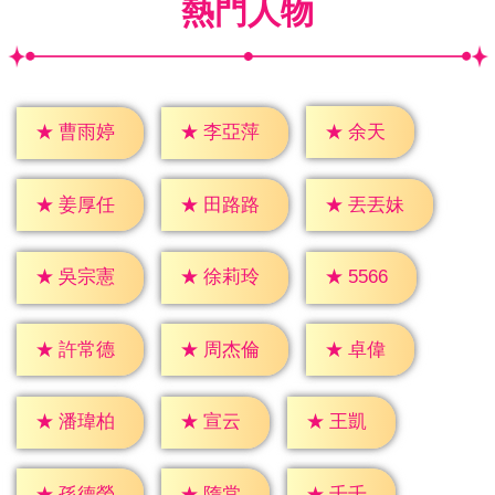
熱門人物
★
余天
★
曹雨婷
★
李亞萍
★
姜厚任
★
田路路
★
丟丟妹
★
5566
★
吳宗憲
★
徐莉玲
★
卓偉
★
許常德
★
周杰倫
★
宣云
★
王凱
★
潘瑋柏
★
隋棠
★
千千
★
孫德榮