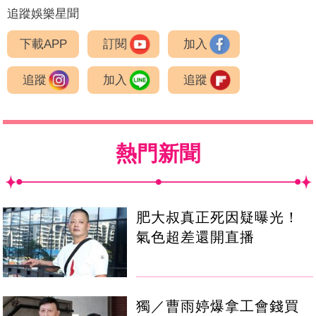
追蹤娛樂星聞
下載APP
訂閱
加入
追蹤
加入
追蹤
熱門新聞
肥大叔真正死因疑曝光！
氣色超差還開直播
獨／曹雨婷爆拿工會錢買