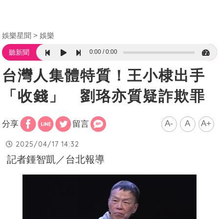
娛樂星聞
娛樂
0:00
0:00
聽新聞
台灣人集體特質！王小棣出手
「收錢」 劉珞亦質疑詐欺罪
A-
A
A+
分享
留言
2025/04/17 14:32
記者鍾智凱／台北報導