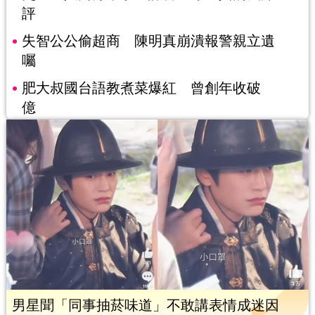
評
失智公公偷超商 陳明真崩潰報警親立遺
囑
肥大叔國台語教煮菜爆紅 曾創年收破
億
男星聞「同事抽菸味道」不敢講表情成迷因