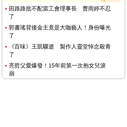
田路路批不配當工會理事長 曹雨婷不忍
了
郭書瑤背後金主竟是大咖藝人！身份曝光
了
《百味》王凱驟逝 製作人靈堂悼念殺青
了
亮哲父愛爆發！15年前第一次抱女兒淚
崩