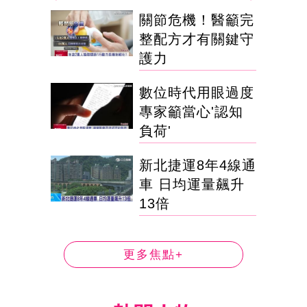
關節危機！醫籲完
整配方才有關鍵守
護力
數位時代用眼過度
專家籲當心'認知
負荷'
新北捷運8年4線通
車 日均運量飆升
13倍
更多焦點+