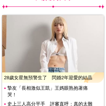
28歲女星無預警生了 閃婚2年迎愛的結晶
摯友「長相激似王凱」王媽眼熟抱著痛
哭！
史上三人高分平手 評審直呼：真的太難