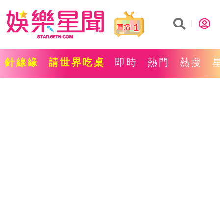
1
針線緣
請世界吃桌
即時
熱門
熱搜