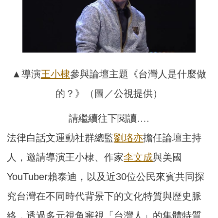
▲導演
王小棣
參與論壇主題《台灣人是什麼做
的？》（圖／公視提供）
請繼續往下閱讀….
法律白話文運動社群總監
劉珞亦
擔任論壇主持
人，邀請導演王小棣、作家
李文成
與美國
YouTuber賴泰迪，以及近30位公民來賓共同探
究台灣在不同時代背景下的文化特質與歷史脈
絡，透過多元視角審視「台灣人」的集體特質