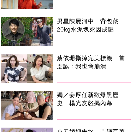
男星陳屍河中 背包藏
20kg水泥塊死因成謎
蔡依珊撕掉完美標籤 首
度認：我也會崩潰
獨／姜厚任新歡爆黑歷
史 楊光友怒揭內幕
小刀婚姻告終 昔砸百萬