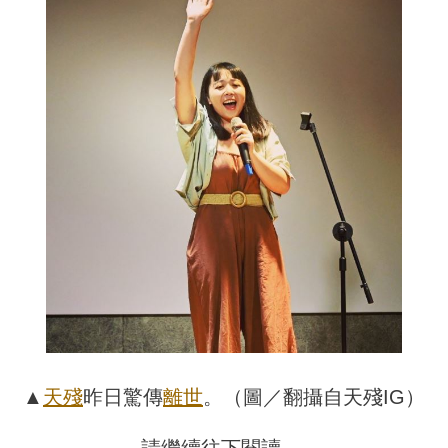
▲
天殘
昨日驚傳
離世
。（圖／翻攝自天殘IG）