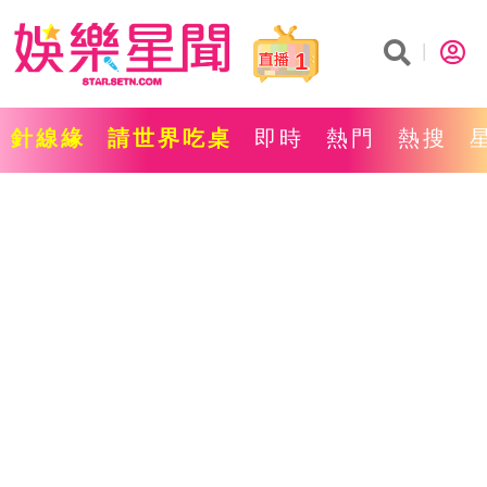
1
針線緣
請世界吃桌
即時
熱門
熱搜