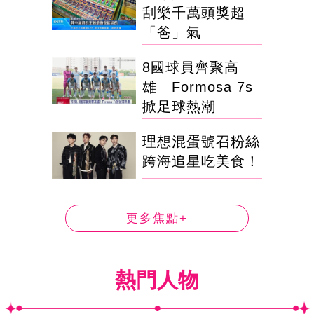
刮樂千萬頭獎超
「爸」氣
8國球員齊聚高
雄 Formosa 7s
掀足球熱潮
理想混蛋號召粉絲
跨海追星吃美食！
更多焦點+
熱門人物