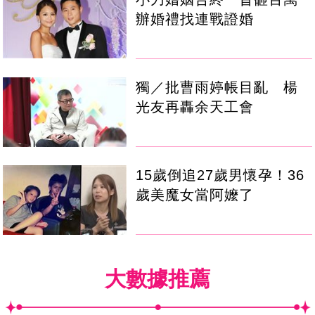
辦婚禮找連戰證婚
獨／批曹雨婷帳目亂 楊
光友再轟余天工會
15歲倒追27歲男懷孕！36
歲美魔女當阿嬤了
大數據推薦