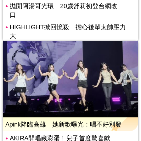
拋開阿湯哥光環 20歲舒莉初登台網改
口
HIGHLIGHT掀回憶殺 擔心後輩太帥壓力
大
Apink降臨高雄 她新歌曝光：唱不好別發
AKIRA開唱藏彩蛋！兒子首度驚喜獻