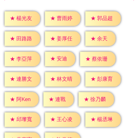
★
楊光友
★
曹雨婷
★
郭品超
★
余天
★
田路路
★
姜厚任
★
安迪
★
李亞萍
★
蔡依珊
★
連勝文
★
林文晴
★
彭康育
★
連戰
★
阿Ken
★
徐乃麟
★
邱瓈寬
★
王心凌
★
楊丞琳