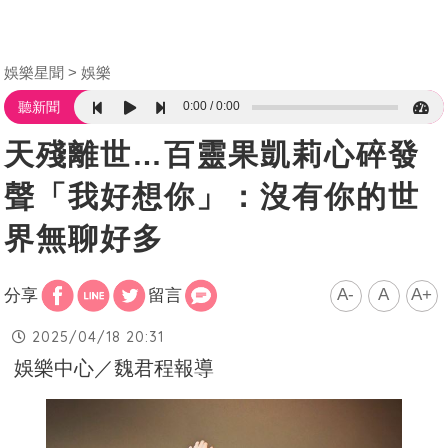
娛樂星聞
娛樂
0:00
0:00
聽新聞
天殘離世…百靈果凱莉心碎發
聲「我好想你」：沒有你的世
界無聊好多
A-
A
A+
分享
留言
2025/04/18 20:31
娛樂中心／魏君程報導