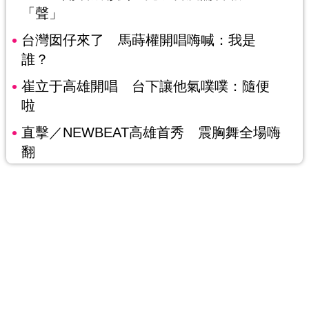
「聲」
台灣囡仔來了 馬蒔權開唱嗨喊：我是
誰？
崔立于高雄開唱 台下讓他氣噗噗：隨便
啦
直擊／NEWBEAT高雄首秀 震胸舞全場嗨
翻