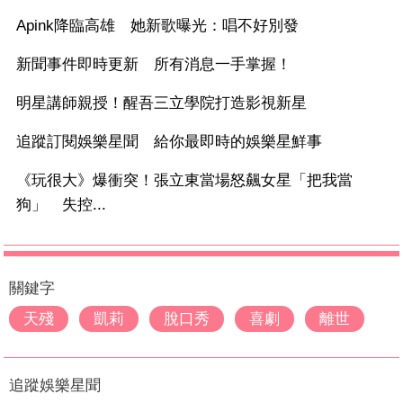
Apink降臨高雄 她新歌曝光：唱不好別發
新聞事件即時更新 所有消息一手掌握！
明星講師親授！醒吾三立學院打造影視新星
追蹤訂閱娛樂星聞 給你最即時的娛樂星鮮事
《玩很大》爆衝突！張立東當場怒飆女星「把我當
狗」 失控...
關鍵字
天殘
凱莉
脫口秀
喜劇
離世
追蹤娛樂星聞