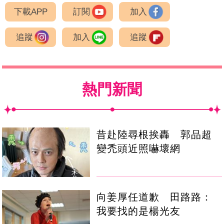
下載APP
訂閱
加入
追蹤
加入
追蹤
熱門新聞
昔赴陸尋根挨轟 郭品超
變禿頭近照嚇壞網
向姜厚任道歉 田路路：
我要找的是楊光友