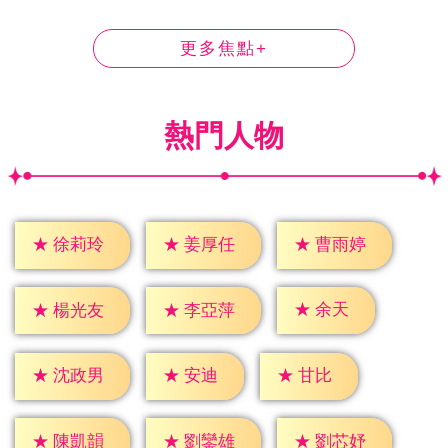
更多焦點+
熱門人物
★
徐莉玲
★
姜厚任
★
曹雨婷
★
余天
★
楊光友
★
李亞萍
★
安迪
★
甘比
★
沈政男
★
陳凱韻
★
劉鑾雄
★
劉芯妤