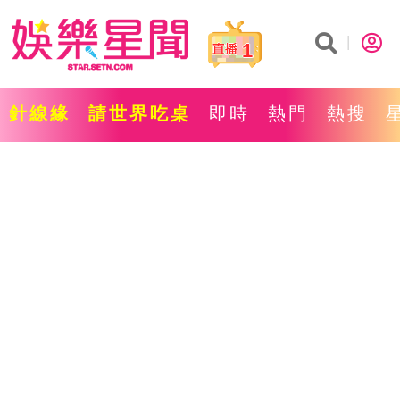
1
針線緣
請世界吃桌
即時
熱門
熱搜