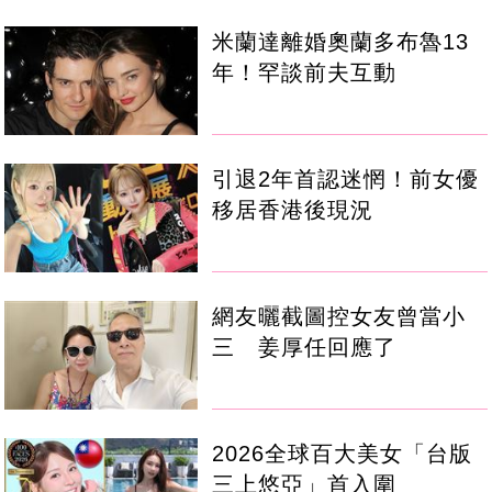
米蘭達離婚奧蘭多布魯13
年！罕談前夫互動
引退2年首認迷惘！前女優
移居香港後現況
網友曬截圖控女友曾當小
三 姜厚任回應了
2026全球百大美女「台版
三上悠亞」首入圍