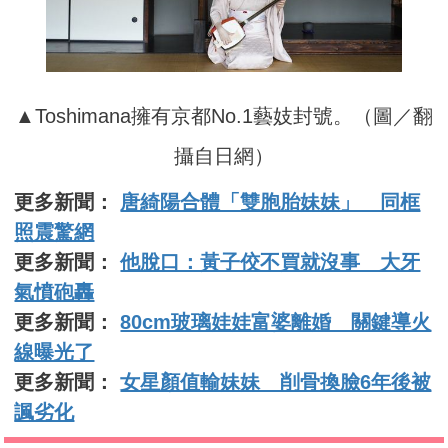
▲Toshimana擁有京都No.1藝妓封號。（圖／翻
攝自日網）
更多新聞：
唐綺陽合體「雙胞胎妹妹」 同框
照震驚網
更多新聞：
他脫口：黃子佼不買就沒事 大牙
氣憤砲轟
更多新聞：
80cm玻璃娃娃富婆離婚 關鍵導火
線曝光了
更多新聞：
女星顏值輸妹妹 削骨換臉6年後被
諷劣化