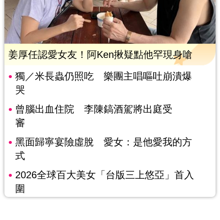
姜厚任認愛女友！阿Ken揪疑點他罕現身嗆
獨／米長蟲仍照吃 樂團主唱嘔吐崩潰爆
哭
曾腦出血住院 李陳鎬酒駕將出庭受
審
黑面歸寧宴險虛脫 愛女：是他愛我的方
式
2026全球百大美女「台版三上悠亞」首入
圍