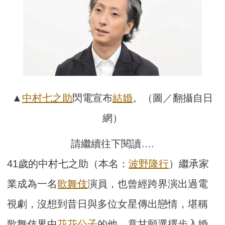
▲
中村七之助
閃電宣布
結婚
。（圖／翻攝自日
網）
請繼續往下閱讀….
41歲的中村七之助（本名：
波野隆行
）繼承家
業成為一名
歌舞伎
演員，也曾經跨界演出過電
視劇，沒想到昔日與多位女星傳出戀情，堪稱
歌舞伎界中
花花公子
的他，竟甘願選擇步入婚