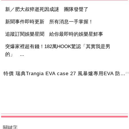
新／肥大叔猝逝死因成謎 團隊發聲了
新聞事件即時更新 所有消息一手掌握！
追蹤訂閱娛樂星聞 給你最即時的娛樂星鮮事
突爆家裡超有錢！182萬HOOK驚認「其實我是男
的」 ...
特價 瑞典Trangia EVA case 27 風暴爐專用EVA 防護外盒(小)-黑
P
關鍵字