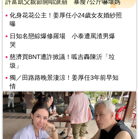
許富凱父親節開唱淚崩 暴瘦7公斤嚇壞媽
化身花花公主！姜厚任小24歲女友婚紗照
曝
日知名戀綜爆修羅場 小泰遭罵渣男爆
哭
慈濟買BNT遭詐掀議！呱吉轟陳沂「垃
圾」
獨／田路路晚景淒涼！姜厚任3年前早知
情