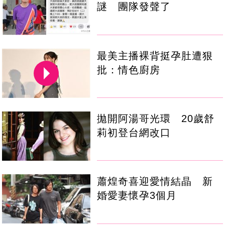
謎 團隊發聲了
最美主播裸背挺孕肚遭狠
批：情色廚房
拋開阿湯哥光環 20歲舒
莉初登台網改口
蕭煌奇喜迎愛情結晶 新
婚愛妻懷孕3個月