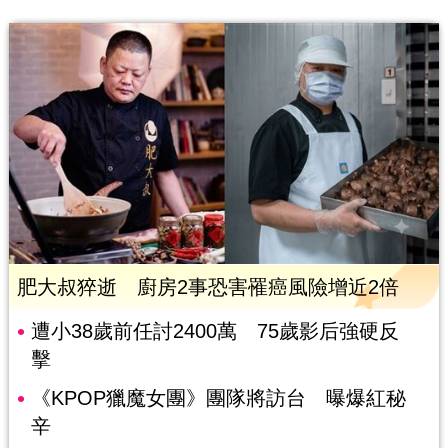
肥大叔猝逝 廚房2事恐害罹癌風險增近2倍
遭小38歲前任討2400萬 75歲影后強硬反
擊
《KPOP獵魔女團》團隊將訪台 曝爆紅秘
辛