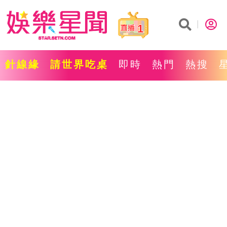
1
針線緣
請世界吃桌
即時
熱門
熱搜