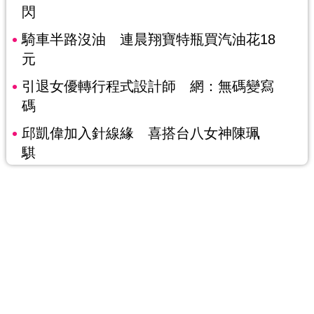
閃
騎車半路沒油 連晨翔寶特瓶買汽油花18
元
引退女優轉行程式設計師 網：無碼變寫
碼
邱凱偉加入針線緣 喜搭台八女神陳珮
騏