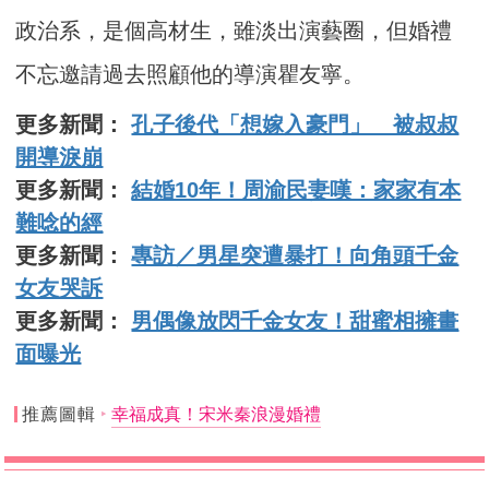
政治系，是個高材生，雖淡出演藝圈，但婚禮
不忘邀請過去照顧他的導演瞿友寧。
更多新聞：
孔子後代「想嫁入豪門」 被叔叔
開導淚崩
更多新聞：
結婚10年！周渝民妻嘆：家家有本
難唸的經
更多新聞：
專訪／男星突遭暴打！向角頭千金
女友哭訴
更多新聞：
男偶像放閃千金女友！甜蜜相擁畫
面曝光
推薦圖輯
幸福成真！宋米秦浪漫婚禮