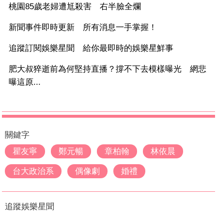
桃園85歲老婦遭尪殺害 右半臉全爛
新聞事件即時更新 所有消息一手掌握！
追蹤訂閱娛樂星聞 給你最即時的娛樂星鮮事
肥大叔猝逝前為何堅持直播？撐不下去模樣曝光 網悲
曝這原...
關鍵字
瞿友寧
鄭元暢
章柏翰
林依晨
台大政治系
偶像劇
婚禮
追蹤娛樂星聞