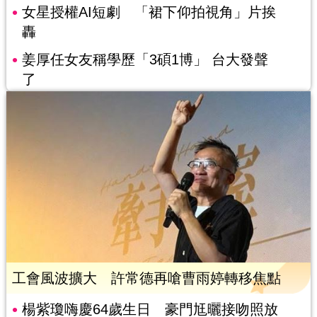
女星授權AI短劇 「裙下仰拍視角」片挨
轟
姜厚任女友稱學歷「3碩1博」 台大發聲
了
工會風波擴大 許常德再嗆曹雨婷轉移焦點
楊紫瓊嗨慶64歲生日 豪門尪曬接吻照放