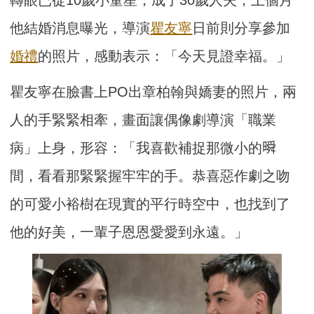
他結婚消息曝光，導演
瞿友寧
日前則分享參加
婚禮
的照片，感動表示：「今天見證幸福。」
瞿友寧在臉書上PO出章柏翰與嬌妻的照片，兩
人的手緊緊相牽，畫面讓偶像劇導演「職業
病」上身，形容：「我喜歡補捉那微小的𣊬
間，看看那緊緊握牢牢的手。恭喜惡作劇之吻
的可愛小裕樹在現實的平行時空中，也找到了
他的好美，一輩子恩恩愛愛到永遠。」