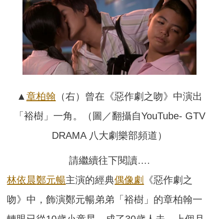
▲
章柏翰
（右）曾在《惡作劇之吻》中演出
「裕樹」一角。（圖／翻攝自YouTube- GTV
DRAMA 八大劇樂部頻道）
請繼續往下閱讀….
林依晨
鄭元暢
主演的經典
偶像劇
《惡作劇之
吻》中，飾演鄭元暢弟弟「裕樹」的章柏翰一
轉眼已從10歲小童星，成了30歲人夫，上個月