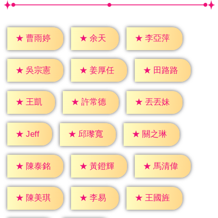
★
余天
★
曹雨婷
★
李亞萍
★
吳宗憲
★
姜厚任
★
田路路
★
王凱
★
許常德
★
丟丟妹
★
Jeff
★
邱瓈寬
★
關之琳
★
陳泰銘
★
黃鐙輝
★
馬清偉
★
李易
★
陳美琪
★
王國旌