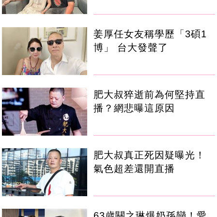
姜厚任女友稱學歷「3碩1
博」 台大發聲了
肥大叔猝逝前為何堅持直
播？網悲曝這原因
肥大叔真正死因疑曝光！
氣色超差還開直播
63歲關之琳爆奶孫戀！愛