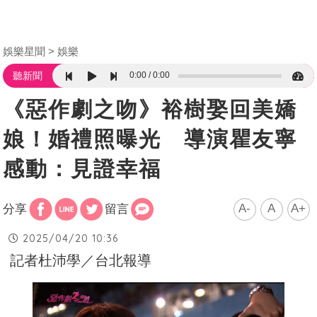
娛樂星聞
娛樂
0:00
0:00
聽新聞
《惡作劇之吻》裕樹娶回美嬌
娘！婚禮照曝光 導演瞿友寧
感動：見證幸福
A-
A
A+
分享
留言
2025/04/20 10:36
記者杜沛學／台北報導