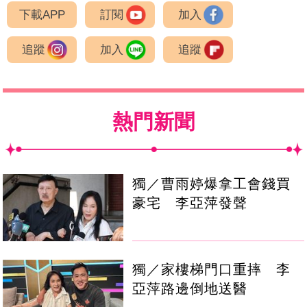
下載APP
訂閱
加入
追蹤
加入
追蹤
熱門新聞
獨／曹雨婷爆拿工會錢買
豪宅 李亞萍發聲
獨／家樓梯門口重摔 李
亞萍路邊倒地送醫