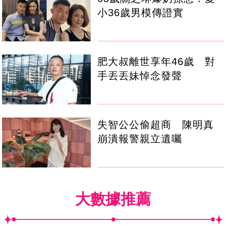
小36歲男模傳證實
肥大叔離世享年46歲 對
手丟丟妹悼念發聲
失智公公偷超商 陳明真
崩潰報警親立遺囑
大數據推薦