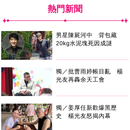
熱門新聞
男星陳屍河中 背包藏
20kg水泥塊死因成謎
獨／批曹雨婷帳目亂 楊
光友再轟余天工會
獨／姜厚任新歡爆黑歷
史 楊光友怒揭內幕