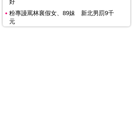
好
粉專謾罵林襄假女、89妹 新北男罰9千
元