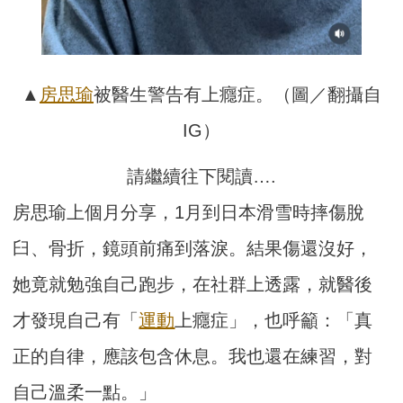
▲
房思瑜
被醫生警告有上癮症。（圖／翻攝自
IG）
請繼續往下閱讀….
房思瑜上個月分享，1月到日本滑雪時摔傷脫
臼、骨折，鏡頭前痛到落淚。結果傷還沒好，
她竟就勉強自己跑步，在社群上透露，就醫後
才發現自己有「
運動
上癮症」，也呼籲：「真
正的自律，應該包含休息。我也還在練習，對
自己溫柔一點。」