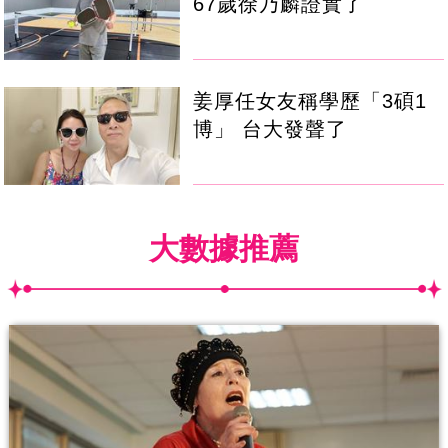
67歲徐乃麟證實了
姜厚任女友稱學歷「3碩1
博」 台大發聲了
大數據推薦