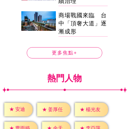
續治理
商場戰國來臨 台
中「頂奢大道」逐
漸成形
更多焦點+
熱門人物
★
安迪
★
姜厚任
★
楊光友
★
余天
★
曹雨婷
★
李亞萍