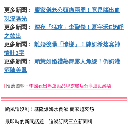
更多新聞：
廖家儀老公頭痛兩周！竟是腦出血
現況曝光
更多新聞：
深夜「猛攻」李聖傑！夏宇禾E奶呼
之欲出
更多新聞：
離婚後曝「慘樣」！陳妍希落寞神
情吐3字
更多新聞：
賴慧如婚禮熱舞露人魚線！倒奶灌
酒陳美鳳
推薦圖輯
李國毅出席運動品牌旗艦店分享運動經驗
颱風還沒到！基隆爆海水倒灌 商家超哀怨
最即時的新聞話題 追蹤訂閱三立新聞網