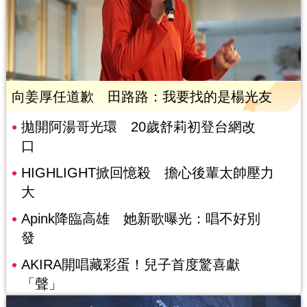
向姜厚任道歉 田路路：我要找的是楊光友
拋開阿湯哥光環 20歲舒莉初登台網改
口
HIGHLIGHT掀回憶殺 擔心後輩太帥壓力
大
Apink降臨高雄 她新歌曝光：唱不好別
發
AKIRA開唱藏彩蛋！兒子首度驚喜獻
「聲」