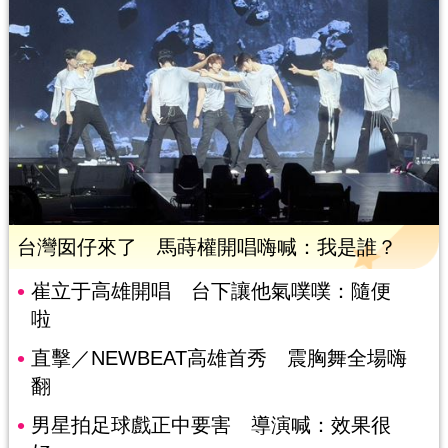
台灣囡仔來了 馬蒔權開唱嗨喊：我是誰？
崔立于高雄開唱 台下讓他氣噗噗：隨便
啦
直擊／NEWBEAT高雄首秀 震胸舞全場嗨
翻
男星拍足球戲正中要害 導演喊：效果很