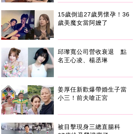
15歲倒追27歲男懷孕！36
歲美魔女當阿嬤了
邱瓈寬公司營收衰退 點
名王心凌、楊丞琳
姜厚任新歡爆帶婚生子當
小三！前夫嗆正宮
被目擊現身三總直腸科