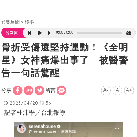
娛樂星聞
娛樂
0:00
0:00
聽新聞
骨折受傷還堅持運動！《全明
星》女神痛爆出事了 被醫警
告一句話驚醒
A-
A
A+
分享
留言
2025/04/20 10:56
記者杜沛學／台北報導