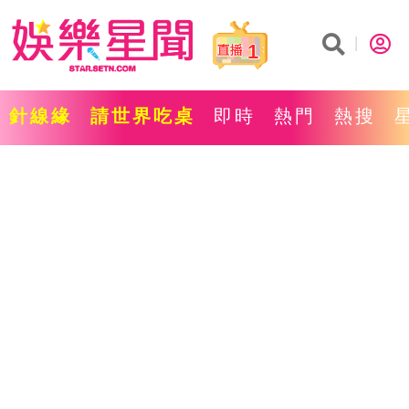
1
針線緣
請世界吃桌
即時
熱門
熱搜