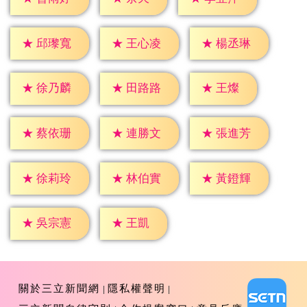
★
邱瓈寬
★
王心凌
★
楊丞琳
★
王燦
★
徐乃麟
★
田路路
★
蔡依珊
★
連勝文
★
張進芳
★
徐莉玲
★
林伯實
★
黃鐙輝
★
王凱
★
吳宗憲
關於三立新聞網
隱私權聲明