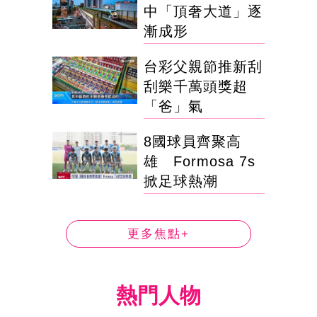
中「頂奢大道」逐
漸成形
台彩父親節推新刮
刮樂千萬頭獎超
「爸」氣
8國球員齊聚高
雄 Formosa 7s
掀足球熱潮
更多焦點+
熱門人物