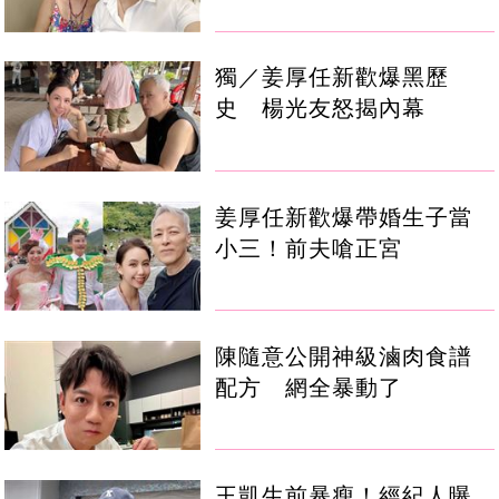
獨／姜厚任新歡爆黑歷
史 楊光友怒揭內幕
姜厚任新歡爆帶婚生子當
小三！前夫嗆正宮
陳隨意公開神級滷肉食譜
配方 網全暴動了
王凱生前暴瘦！經紀人曝