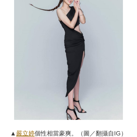
▲
嚴立婷
個性相當豪爽。（圖／翻攝自IG）