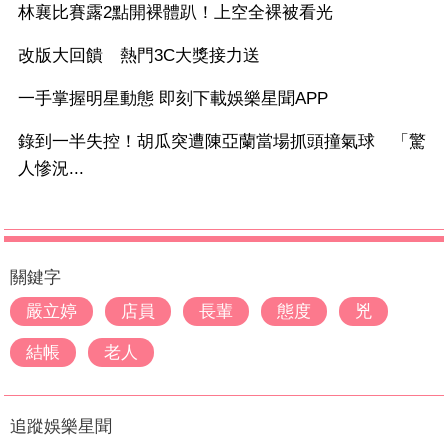
林襄比賽露2點開裸體趴！上空全裸被看光
改版大回饋 熱門3C大獎接力送
一手掌握明星動態 即刻下載娛樂星聞APP
錄到一半失控！胡瓜突遭陳亞蘭當場抓頭撞氣球 「驚
人慘況...
關鍵字
嚴立婷
店員
長輩
態度
兇
結帳
老人
追蹤娛樂星聞