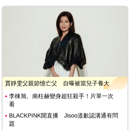
賈靜雯父親節憶亡父 自曝被當兒子養大
李棟旭、南柱赫變身超狂殺手！片單一次
看
BLACKPINK開直播 Jisoo道歉認溝通有問
題