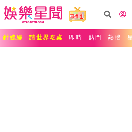
1
針線緣
請世界吃桌
即時
熱門
熱搜