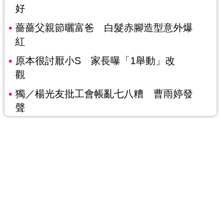
好
薔薔父親節曬富爸 白髮赤腳造型意外爆
紅
原本很討厭小S 家長曝「1舉動」改
觀
獨／楊光友批工會帳亂七八糟 曹雨婷發
聲