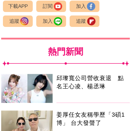
下載APP
訂閱
加入
追蹤
加入
追蹤
熱門新聞
邱瓈寬公司營收衰退 點
名王心凌、楊丞琳
姜厚任女友稱學歷「3碩1
博」 台大發聲了