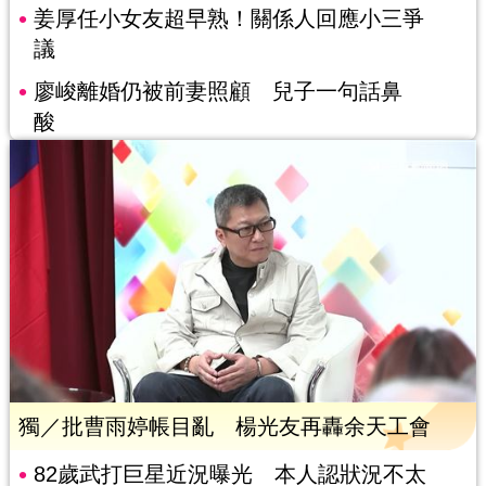
姜厚任小女友超早熟！關係人回應小三爭
議
廖峻離婚仍被前妻照顧 兒子一句話鼻
酸
獨／批曹雨婷帳目亂 楊光友再轟余天工會
82歲武打巨星近況曝光 本人認狀況不太