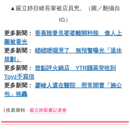
▲嚴立婷目睹長輩被店員兇。（圖／翻攝自
IG）
更多新聞：
香蕉辣妻見婆婆離開秒脫 傲人上
圍被看光
更多新聞：
峮峮哽咽哭了 無預警曝光「退休
規劃」
更多新聞：
曾點評火鍋店 YTR賤葆突收到
Toyz手寫信
更多新聞：
廖峻人還在醫院 照常開賣「施公
包」挨轟
推薦圖輯
嚴立婷新書記者會