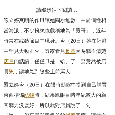
請繼續往下閱讀….
嚴立婷爽朗的作風讓她圈粉無數，由於個性相
當海派，不少粉絲也戲稱她為「嚴哥」，近年
時常在綜藝節目中現身。今（20日）她在社群
中罕見大動肝火，透露看見
長輩
因為聽不清楚
店員
的話語，僅僅只是「蛤」了一聲竟然被店
員
兇
，讓她氣到險些上前罵人。
嚴立婷今（20日）在限時動態中提到自己購買
東西準備
結帳
時，結果親眼目睹年紀較大的顧
客聽力沒麼好，所以就對店員說了一句