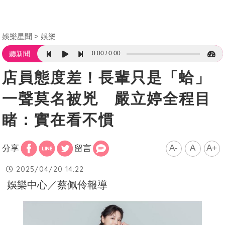
娛樂星聞
娛樂
0:00
0:00
聽新聞
店員態度差！長輩只是「蛤」
一聲莫名被兇 嚴立婷全程目
睹：實在看不慣
A-
A
A+
分享
留言
2025/04/20 14:22
娛樂中心／蔡佩伶報導