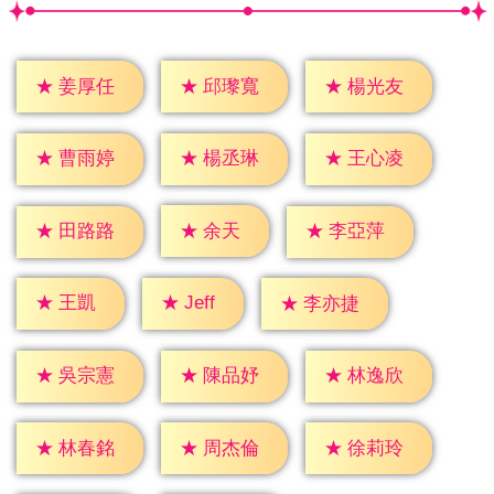
★
姜厚任
★
邱瓈寬
★
楊光友
★
曹雨婷
★
楊丞琳
★
王心凌
★
余天
★
田路路
★
李亞萍
★
Jeff
★
王凱
★
李亦捷
★
吳宗憲
★
陳品妤
★
林逸欣
★
林春銘
★
周杰倫
★
徐莉玲