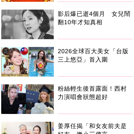
影后爆已逝4個月 女兒鬧
翻10年才知真相
2026全球百大美女「台版
三上悠亞」首入圍
粉絲輕生後首露面！西村
力演唱會狀態超好
姜厚任揭「和女友前夫是