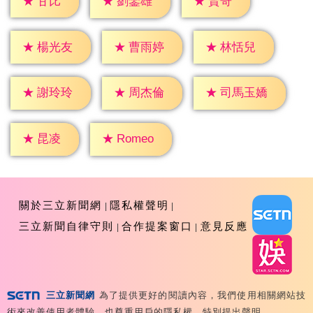
★
甘比
★
賢哥
★
劉鑾雄
★
楊光友
★
曹雨婷
★
林恬兒
★
謝玲玲
★
周杰倫
★
司馬玉嬌
★
昆凌
★
Romeo
關於三立新聞網
隱私權聲明
三立新聞自律守則
合作提案窗口
意見反應
三立新聞網
為了提供更好的閱讀內容，我們使用相關網站技
Copyright ©2026 Sanlih E-Television All Rights
術來改善使用者體驗，也尊重用戶的隱私權，特別提出聲明。