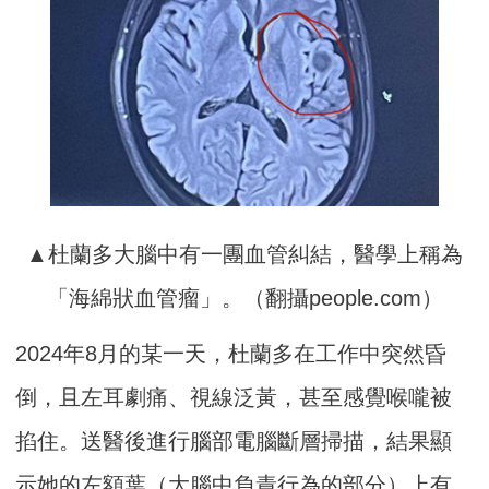
▲杜蘭多大腦中有一團血管糾結，醫學上稱為
「海綿狀血管瘤」。（翻攝people.com）
2024年8月的某一天，杜蘭多在工作中突然昏
倒，且左耳劇痛、視線泛黃，甚至感覺喉嚨被
掐住。送醫後進行腦部電腦斷層掃描，結果顯
示她的左額葉（大腦中負責行為的部分）上有