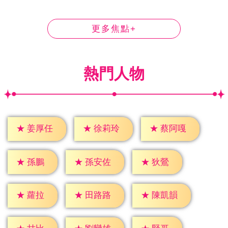
更多焦點+
熱門人物
★
姜厚任
★
徐莉玲
★
蔡阿嘎
★
孫鵬
★
狄鶯
★
孫安佐
★
蘿拉
★
田路路
★
陳凱韻