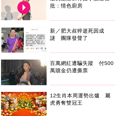
批：情色廚房
新／肥大叔猝逝死因成
謎 團隊發聲了
百萬網紅遭騙失蹤 付500
萬贖金仍遭撕票
12生肖本周運勢出爐 屬
虎勇奪雙冠王