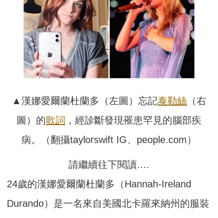
▲漢娜愛爾蘭杜蘭多（左圖）忘記
泰勒絲
（右
圖）的
歌詞
，經診斷發現罹患罕見的腦部疾
病。（翻攝taylorswift IG、people.com）
請繼續往下閱讀….
24歲的漢娜愛爾蘭杜蘭多（Hannah-Ireland
Durando）是一名來自美國北卡羅來納州的服裝