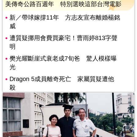
美傳奇公路百週年 特別選映這部台灣電影
新／帶球嫁撐11年 方志友宣布離婚楊銘
威
遭質疑挪用會費買豪宅！曹雨婷813字聲
明
樊光耀斷崖式衰老成7旬爸 驚人模樣曝
光
Dragon 5成員離奇死亡 家屬質疑遭他
殺