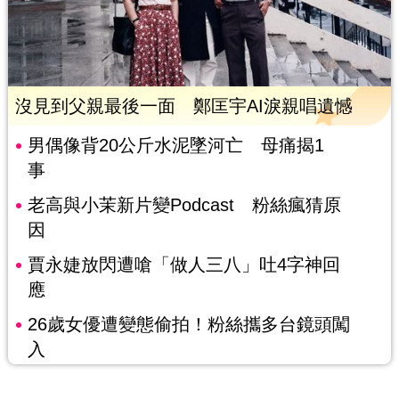
沒見到父親最後一面 鄭匡宇AI淚親唱遺憾
男偶像背20公斤水泥墜河亡 母痛揭1
事
老高與小茉新片變Podcast 粉絲瘋猜原
因
賈永婕放閃遭嗆「做人三八」吐4字神回
應
26歲女優遭變態偷拍！粉絲攜多台鏡頭闖
入