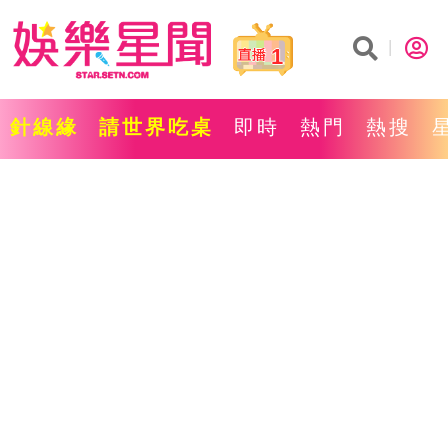
1
針線緣
請世界吃桌
即時
熱門
熱搜