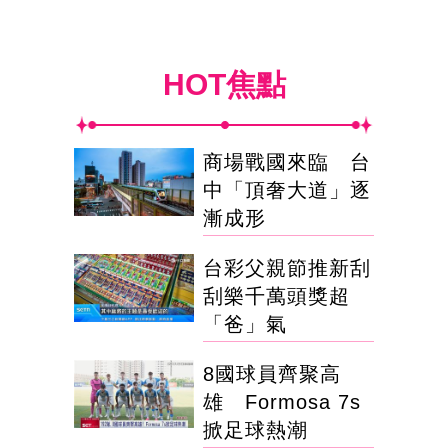
HOT焦點
商場戰國來臨 台
中「頂奢大道」逐
漸成形
台彩父親節推新刮
刮樂千萬頭獎超
「爸」氣
8國球員齊聚高
雄 Formosa 7s
掀足球熱潮