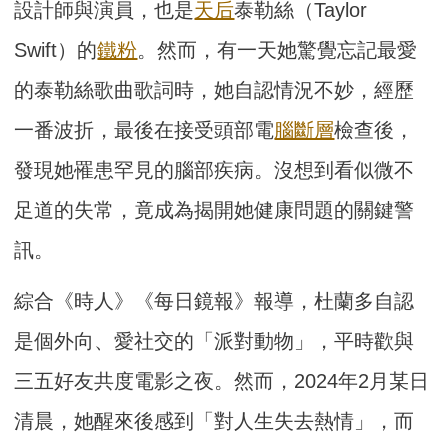
設計師與演員，也是
天后
泰勒絲（Taylor
Swift）的
鐵粉
。然而，有一天她驚覺忘記最愛
的泰勒絲歌曲歌詞時，她自認情況不妙，經歷
一番波折，最後在接受頭部電
腦斷層
檢查後，
發現她罹患罕見的腦部疾病。沒想到看似微不
足道的失常，竟成為揭開她健康問題的關鍵警
訊。
綜合《時人》《每日鏡報》報導，杜蘭多自認
是個外向、愛社交的「派對動物」，平時歡與
三五好友共度電影之夜。然而，2024年2月某日
清晨，她醒來後感到「對人生失去熱情」，而