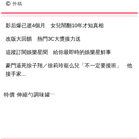
外稿
影后爆已逝4個月 女兒鬧翻10年才知真相
改版大回饋 熱門3C大獎接力送
追蹤訂閱娛樂星聞 給你最即時的娛樂星鮮事
豪門逼死徐子翔／徐莉玲寵么兒「不一定要接班」 他
接手家...
特價 伸縮勺調味罐
PR