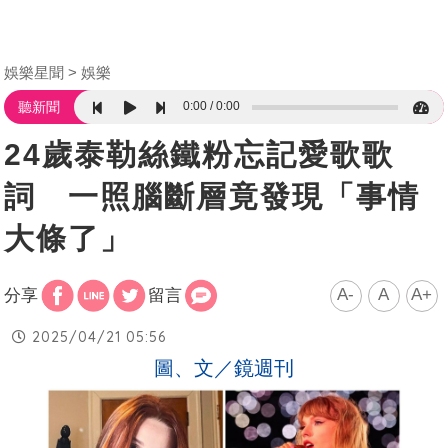
娛樂星聞
娛樂
0:00
0:00
聽新聞
24歲泰勒絲鐵粉忘記愛歌歌
詞 一照腦斷層竟發現「事情
大條了」
A-
A
A+
分享
留言
2025/04/21 05:56
圖、文／鏡週刊