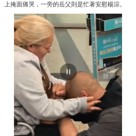
上掩面痛哭，一旁的岳父則是忙著安慰楊淙。