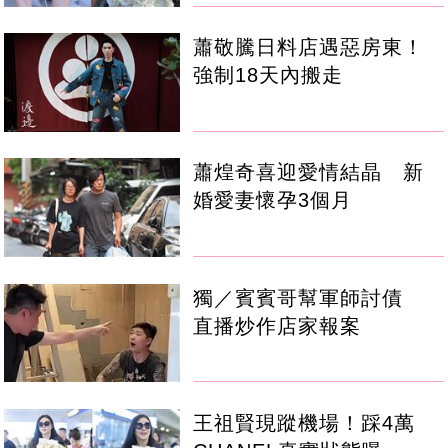
蕭敬騰日料店遇惡房東！
強制18天內搬走
蕭煌奇喜迎愛情結晶 新
婚愛妻懷孕3個月
獨／賓賓哥幫軍師討債
直播炒作店家報案
王祖賢現蹤機場！踩4萬