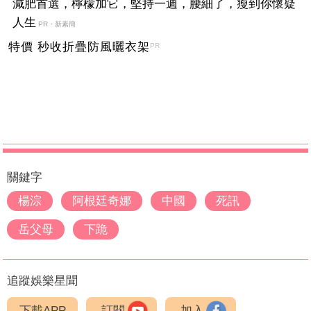
減肥首選，檸檬加它，堅持一週，腰細了，瘦到你懷疑
人生
PR・新素簡
特價 秒收折疊防風曬衣架
PR
關鍵字
楊淙
阿根廷奇娜
中國
死訊
岳父母
下跪
追蹤娛樂星聞
下載APP
訂閱
加入