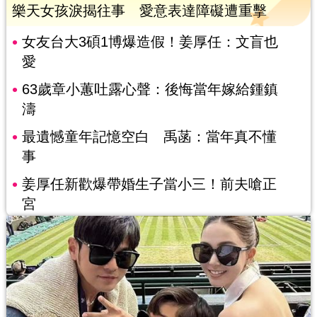
樂天女孩淚揭往事 愛意表達障礙遭重擊
女友台大3碩1博爆造假！姜厚任：文盲也
愛
63歲章小蕙吐露心聲：後悔當年嫁給鍾鎮
濤
最遺憾童年記憶空白 禹菡：當年真不懂
事
姜厚任新歡爆帶婚生子當小三！前夫嗆正
宮