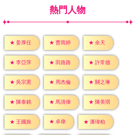
熱門人物
★
余天
★
姜厚任
★
曹雨婷
★
李亞萍
★
田路路
★
許常德
★
吳宗憲
★
周杰倫
★
關之琳
★
陳泰銘
★
馬清偉
★
陳美琪
★
卓偉
★
王國旌
★
潘瑋柏