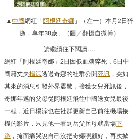
▲
中國
網紅「
阿根廷奇娜
」（左一）本月2日猝
逝，享年38歲。（圖／翻攝自微博）
請繼續往下閱讀….
網紅「阿根廷奇娜」2日因低血糖猝死，6日中
國籍丈夫
楊淙
透過奇娜的社群公開
死訊
，突如
其來的消息引發外界震驚，接獲女兒死訊後，
奇娜年邁的父母從阿根廷飛往中國送女兒最後
一程，近日楊淙也在社群更新自己前往機場接
機的影片，只見他一看到岳父岳母就當場
下
跪
，掩面痛哭說自己沒把奇娜照顧好，再次掀