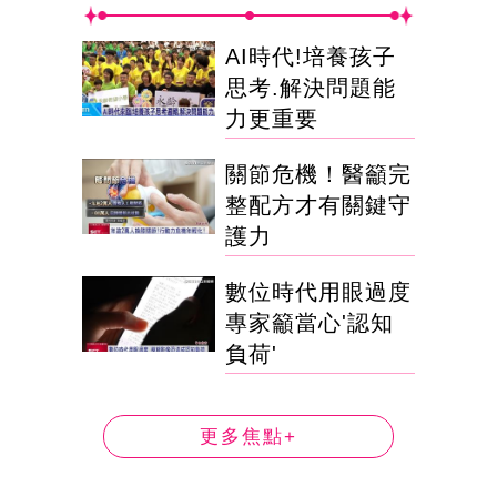
AI時代!培養孩子
思考.解決問題能
力更重要
關節危機！醫籲完
整配方才有關鍵守
護力
數位時代用眼過度
專家籲當心'認知
負荷'
更多焦點+