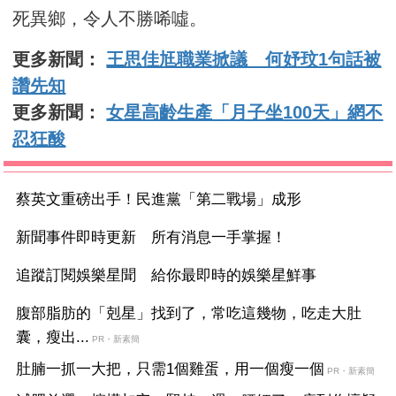
死異鄉，令人不勝唏噓。
更多新聞：
王思佳尪職業掀議 何妤玟1句話被
讚先知
更多新聞：
女星高齡生產「月子坐100天」網不
忍狂酸
蔡英文重磅出手！民進黨「第二戰場」成形
新聞事件即時更新 所有消息一手掌握！
追蹤訂閱娛樂星聞 給你最即時的娛樂星鮮事
腹部脂肪的「剋星」找到了，常吃這幾物，吃走大肚
囊，瘦出...
PR・新素簡
肚腩一抓一大把，只需1個雞蛋，用一個瘦一個
PR・新素簡