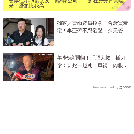
姜厚任小24歲女友「擁5家公司」 超狂身分背景曝
光：層級比我高
獨家／曹雨婷遭控拿工會錢買豪
宅！李亞萍不忍發聲：余天管工
會都貼錢
年撈5億鬧翻！「肥大叔」插刀
嗆：要死一起死 車禍「肉眼酒
測」惹怒網
Recommended by