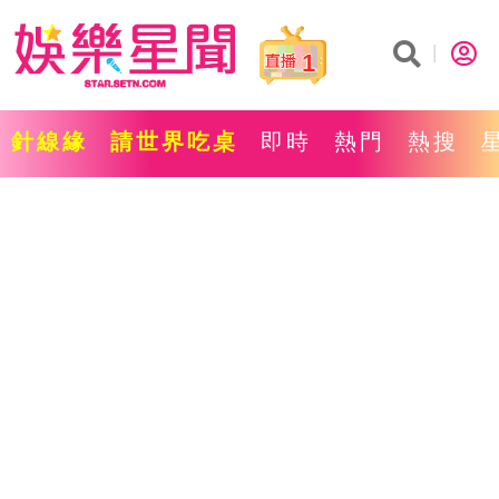
1
針線緣
請世界吃桌
即時
熱門
熱搜