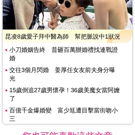
昆凌8歲愛子拜中醫為師 幫把脈說中1狀況
小刀婚姻告終 昔砸百萬辦婚禮找連戰證
婚
交往3個月閃婚 姜厚任女友前夫身分曝
光
15歲倒追27歲男懷孕！36歲美魔女當阿嬤
了
百億千金爆婚變 富少尪遭目擊當街吻小
三