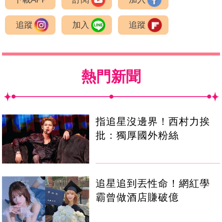
追蹤
加入
追蹤
熱門新聞
指追星沒邊界！西村力挨
批：獨厚國外粉絲
追星追到丟性命！網紅學
霸曾做酒店賺破億