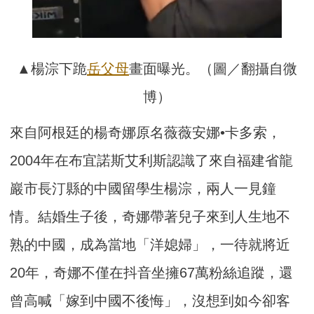
▲楊淙下跪
岳父母
畫面曝光。（圖／翻攝自微
博）
來自阿根廷的楊奇娜原名薇薇安娜•卡多索，
2004年在布宜諾斯艾利斯認識了來自福建省龍
巖市長汀縣的中國留學生楊淙，兩人一見鐘
情。結婚生子後，奇娜帶著兒子來到人生地不
熟的中國，成為當地「洋媳婦」，一待就將近
20年，奇娜不僅在抖音坐擁67萬粉絲追蹤，還
曾高喊「嫁到中國不後悔」，沒想到如今卻客