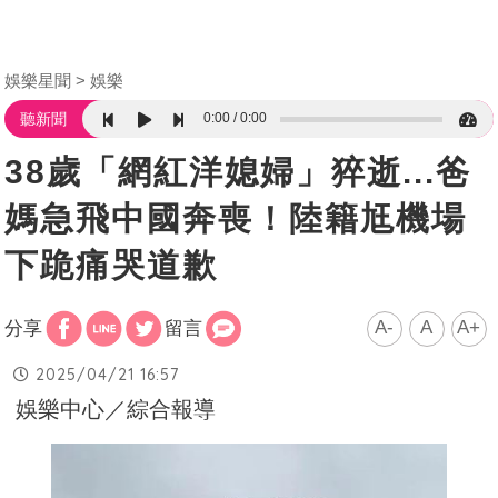
娛樂星聞
娛樂
0:00
0:00
聽新聞
38歲「網紅洋媳婦」猝逝...爸
媽急飛中國奔喪！陸籍尪機場
下跪痛哭道歉
A-
A
A+
分享
留言
2025/04/21 16:57
娛樂中心／綜合報導