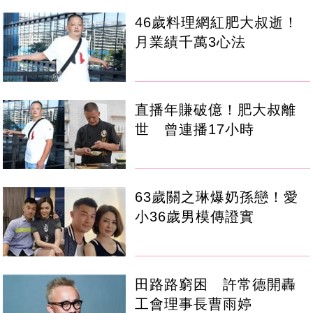
46歲料理網紅肥大叔逝！
月業績千萬3心法
直播年賺破億！肥大叔離
世 曾連播17小時
63歲關之琳爆奶孫戀！愛
小36歲男模傳證實
田路路窮困 許常德開轟
工會理事長曹雨婷