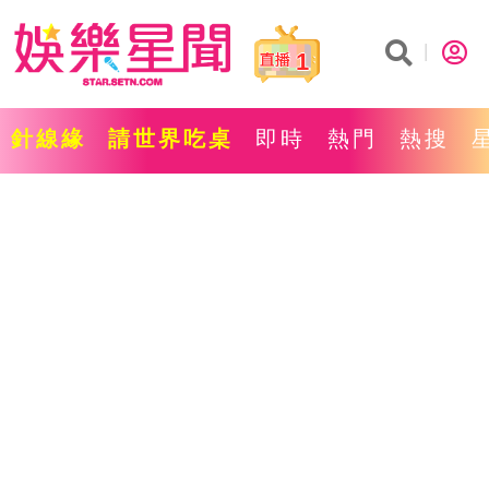
1
針線緣
請世界吃桌
即時
熱門
熱搜