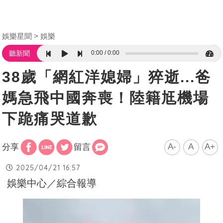
娛樂星聞
娛樂
0:00
0:00
聽新聞
38歲「網紅洋媳婦」猝逝...爸
媽急飛中國奔喪！陸籍尪機場
下跪痛哭道歉
A-
A
A+
分享
留言
2025/04/21 16:57
娛樂中心／綜合報導