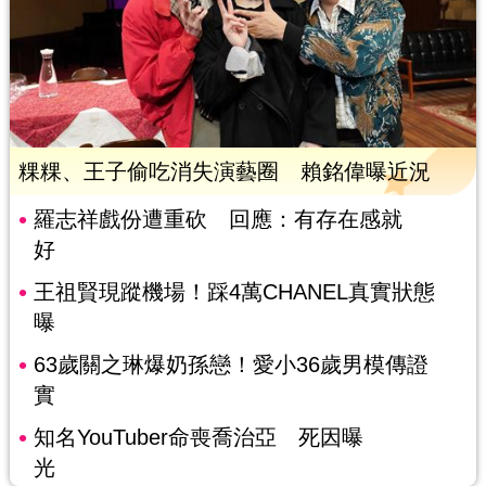
粿粿、王子偷吃消失演藝圈 賴銘偉曝近況
羅志祥戲份遭重砍 回應：有存在感就
好
王祖賢現蹤機場！踩4萬CHANEL真實狀態
曝
63歲關之琳爆奶孫戀！愛小36歲男模傳證
實
知名YouTuber命喪喬治亞 死因曝
光