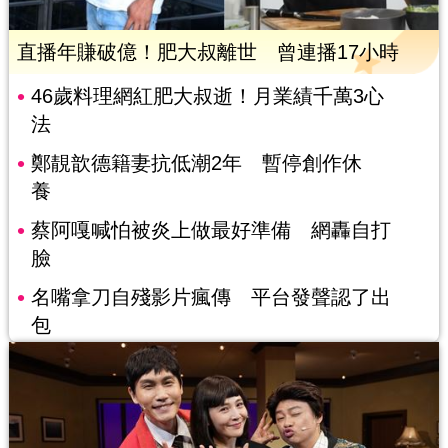
直播年賺破億！肥大叔離世 曾連播17小時
46歲料理網紅肥大叔逝！月業績千萬3心
法
鄭靚歆德籍妻抗低潮2年 暫停創作休
養
蔡阿嘎喊怕被炎上做最好準備 網轟自打
臉
名嘴拿刀自殘影片瘋傳 平台發聲認了出
包