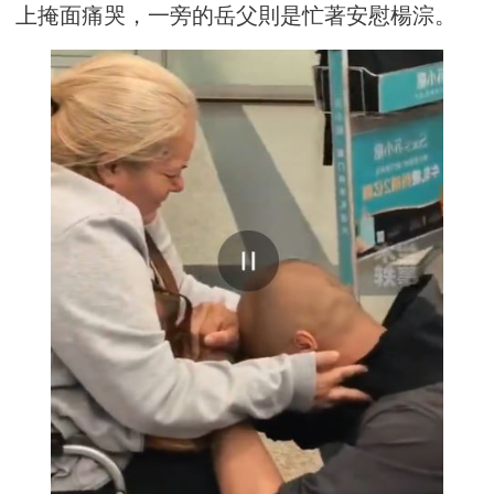
上掩面痛哭，一旁的岳父則是忙著安慰楊淙。