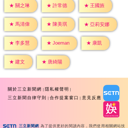
★
關之琳
★
許常德
★
王國旌
★
馬清偉
★
陳美琪
★
亞莉安娜
★
康凱
★
李多慧
★
Joeman
★
建文
★
唐綺陽
關於三立新聞網
隱私權聲明
三立新聞自律守則
合作提案窗口
意見反應
三立新聞網
為了提供更好的閱讀內容，我們使用相關網站技