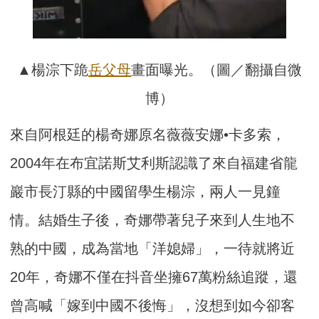
▲楊淙下跪
岳父母
畫面曝光。（圖／翻攝自微
博）
來自阿根廷的楊奇娜原名薇薇安娜•卡多索，
2004年在布宜諾斯艾利斯認識了來自福建省龍
巖市長汀縣的中國留學生楊淙，兩人一見鐘
情。結婚生子後，奇娜帶著兒子來到人生地不
熟的中國，成為當地「洋媳婦」，一待就將近
20年，奇娜不僅在抖音坐擁67萬粉絲追蹤，還
曾高喊「嫁到中國不後悔」，沒想到如今卻客