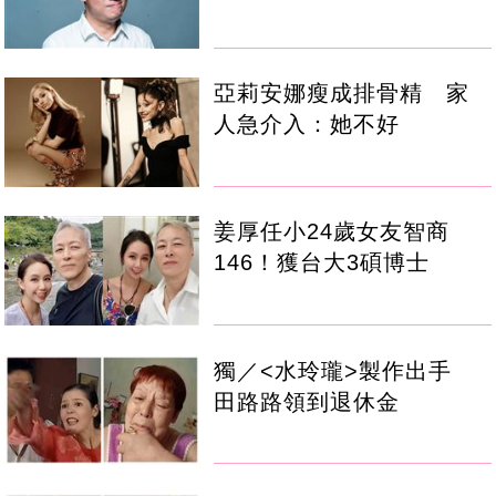
亞莉安娜瘦成排骨精 家
人急介入：她不好
姜厚任小24歲女友智商
146！獲台大3碩博士
獨／<水玲瓏>製作出手
田路路領到退休金