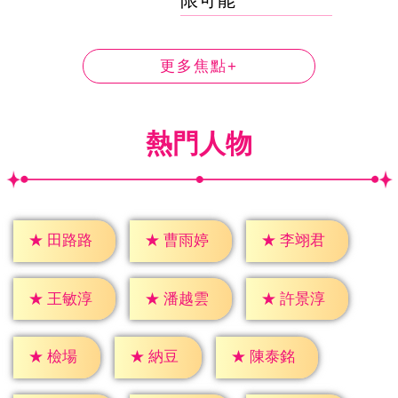
更多焦點+
熱門人物
★
田路路
★
曹雨婷
★
李翊君
★
王敏淳
★
潘越雲
★
許景淳
★
檢場
★
納豆
★
陳泰銘