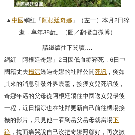
▲
中國
網紅「
阿根廷奇娜
」（左一）本月2日猝
逝，享年38歲。（圖／翻攝自微博）
請繼續往下閱讀….
網紅「阿根廷奇娜」2日因低血糖猝死，6日中
國籍丈夫
楊淙
透過奇娜的社群公開
死訊
，突如
其來的消息引發外界震驚，接獲女兒死訊後，
奇娜年邁的父母從阿根廷飛往中國送女兒最後
一程，近日楊淙也在社群更新自己前往機場接
機的影片，只見他一看到岳父岳母就當場
下
跪
，掩面痛哭說自己沒把奇娜照顧好，再次掀