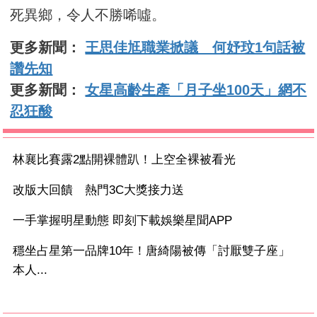
死異鄉，令人不勝唏噓。
更多新聞：
王思佳尪職業掀議 何妤玟1句話被
讚先知
更多新聞：
女星高齡生產「月子坐100天」網不
忍狂酸
林襄比賽露2點開裸體趴！上空全裸被看光
改版大回饋 熱門3C大獎接力送
一手掌握明星動態 即刻下載娛樂星聞APP
穩坐占星第一品牌10年！唐綺陽被傳「討厭雙子座」
本人...