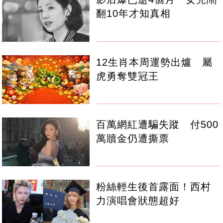
翻10年才知真相
12生肖本周運勢出爐 屬
虎勇奪雙冠王
百萬網紅遭騙失蹤 付500
萬贖金仍遭撕票
粉絲輕生後首露面！西村
力演唱會狀態超好