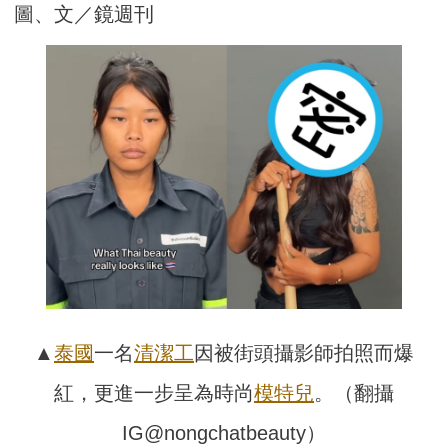
圖、文／鏡週刊
▲
泰國
一名
清潔工
因被街頭攝影師拍照而爆
紅，更進一步呈為時尚
模特兒
。（翻攝
IG@nongchatbeauty）