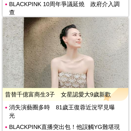
BLACKPINK 10周年爭議延燒 政府介入調
查
昔替千億富商生3子 女星認愛大9歲新歡
消失演藝圈多時 81歲王復蓉近況罕見曝
光
BLACKPINK直播突出包！他誤觸YG難堪現