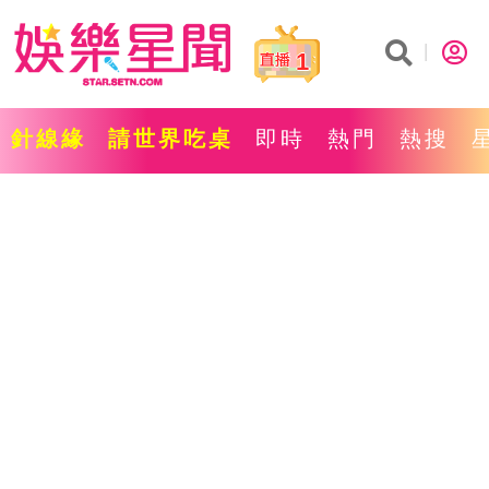
1
針線緣
請世界吃桌
即時
熱門
熱搜