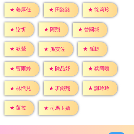
★
姜厚任
★
田路路
★
徐莉玲
★
謝忻
★
阿翔
★
曾國城
★
狄鶯
★
孫鵬
★
孫安佐
★
曹雨婷
★
陳品妤
★
蔡阿嘎
★
林恬兒
★
班鐵翔
★
謝玲玲
★
蘿拉
★
司馬玉嬌