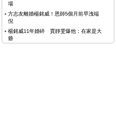
場
方志友離婚楊銘威！恩師5個月前早洩端
倪
楊銘威11年婚碎 賈靜雯爆他：在家是大
爺