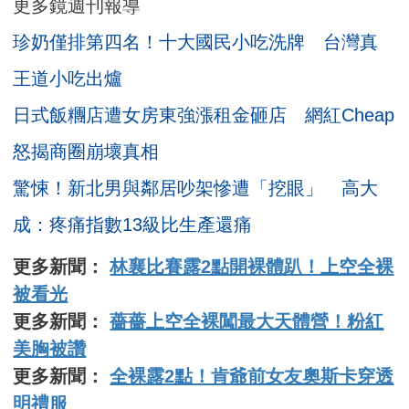
更多鏡週刊報導
珍奶僅排第四名！十大國民小吃洗牌 台灣真
王道小吃出爐
日式飯糰店遭女房東強漲租金砸店 網紅Cheap
怒揭商圈崩壞真相
驚悚！新北男與鄰居吵架慘遭「挖眼」 高大
成：疼痛指數13級比生產還痛
更多新聞：
林襄比賽露2點開裸體趴！上空全裸
被看光
更多新聞：
薔薔上空全裸闖最大天體營！粉紅
美胸被讚
更多新聞：
全裸露2點！肯爺前女友奧斯卡穿透
明禮服