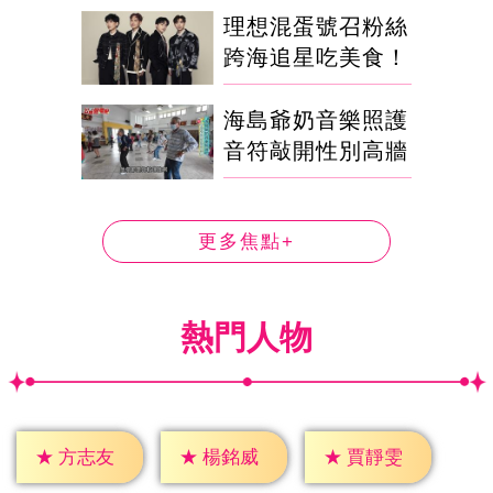
理想混蛋號召粉絲
跨海追星吃美食！
海島爺奶音樂照護
音符敲開性別高牆
更多焦點+
熱門人物
★
方志友
★
楊銘威
★
賈靜雯