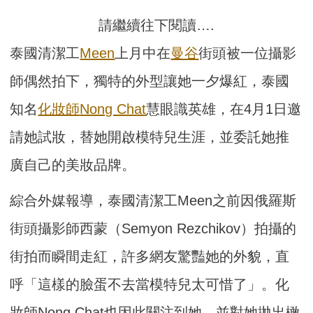
請繼續往下閱讀….
泰國清潔工
Meen
上月中在
曼谷
街頭被一位攝影
師偶然拍下，獨特的外型讓她一夕爆紅，泰國
知名
化妝師
Nong Chat
慧眼識英雄，在4月1日邀
請她試妝，替她開啟模特兒生涯，並委託她推
廣自己的美妝品牌。
綜合外媒報導，泰國清潔工Meen之前因俄羅斯
街頭攝影師西蒙（Semyon Rezchikov）拍攝的
街拍而瞬間走紅，許多網友驚豔她的外貌，直
呼「這樣的臉蛋不去當模特兒太可惜了」。化
妝師Nong Chat也因此關注到她，並對她拋出橄