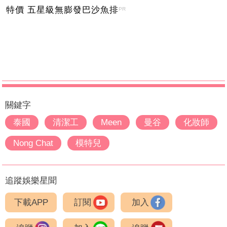
特價 五星級無膨發巴沙魚排
PR
關鍵字
泰國
清潔工
Meen
曼谷
化妝師
Nong Chat
模特兒
追蹤娛樂星聞
下載APP
訂閱
加入