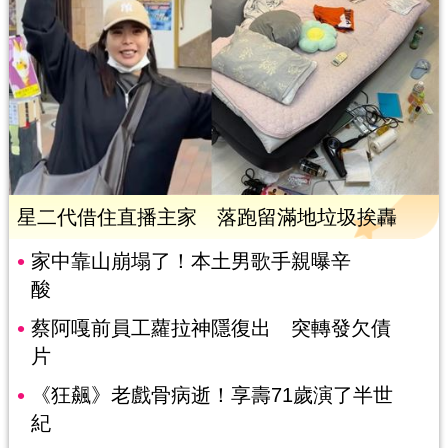
星二代借住直播主家 落跑留滿地垃圾挨轟
家中靠山崩塌了！本土男歌手親曝辛
酸
蔡阿嘎前員工蘿拉神隱復出 突轉發欠債
片
《狂飆》老戲骨病逝！享壽71歲演了半世
紀