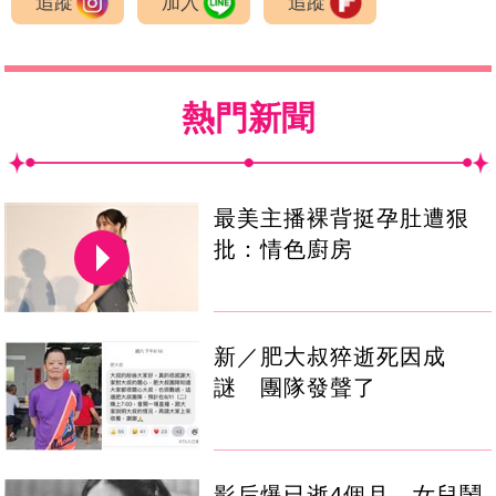
追蹤
加入
追蹤
熱門新聞
最美主播裸背挺孕肚遭狠
批：情色廚房
新／肥大叔猝逝死因成
謎 團隊發聲了
影后爆已逝4個月 女兒鬧