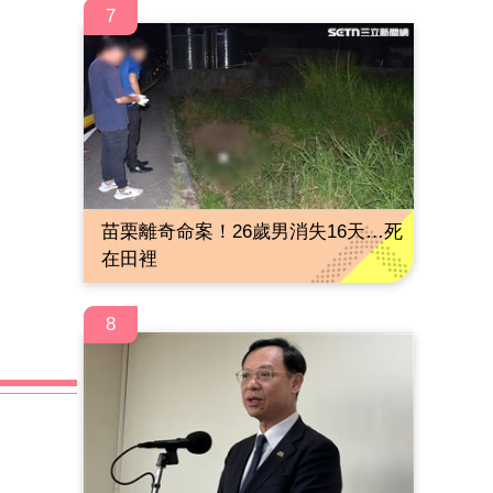
7
苗栗離奇命案！26歲男消失16天…死
在田裡
8