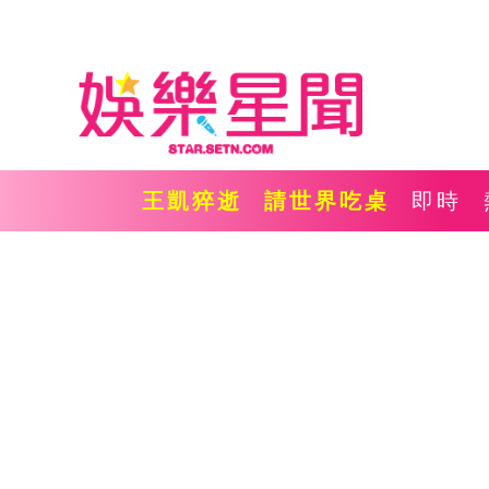
王凱猝逝
請世界吃桌
即時