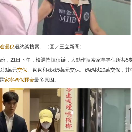
逃漏稅
遭約談搜索。（圖／三立新聞）
紛，21日下午，檢調指揮偵辦，大動作搜索家寧等住所共5
以3萬元
交保
、爸爸和妹妹5萬元交保、媽媽以20萬交保，其
露
家寧媽
保釋金
最多原因。