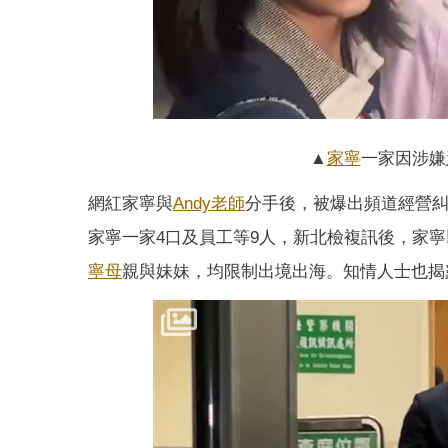
▲
家寧
一家因涉嫌
網紅家寧與
Andy老師
分手後，被爆出頻道經營糾
家寧一家4口及員工等9人，新北檢複訊後，家寧
寧母
親與妹妹，均限制出境出海。知情人士也揭