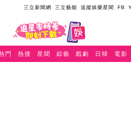
三立新聞網
三立藝能
追蹤娛樂星聞
FB
熱門
熱搜
星聞
綜藝
戲劇
日韓
電影