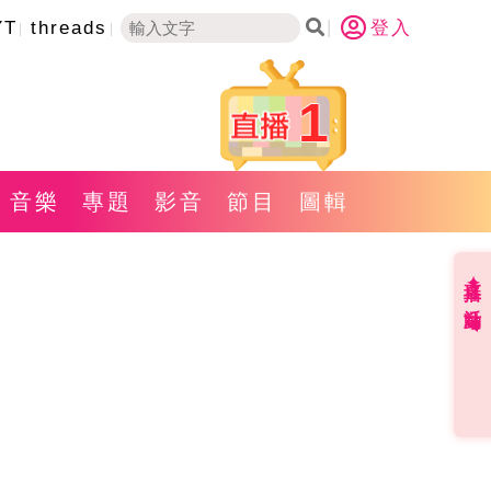
YT
threads
登入
1
音樂
專題
影音
節目
圖輯
直播✦活動