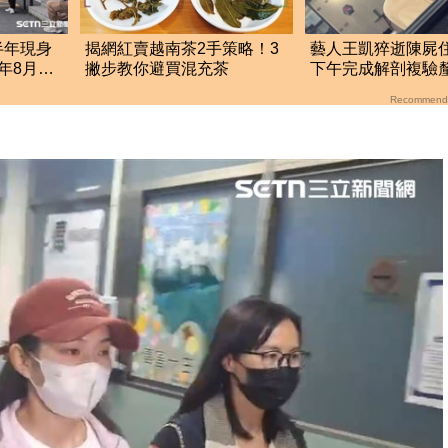
半年現身
揭網紅賣越南茶2手策略！3
藝人王凱猝逝陳屍
2年8月
撇步教你避買混充茶
下午完成解剖複驗
因、遺體發還給家
Recommend