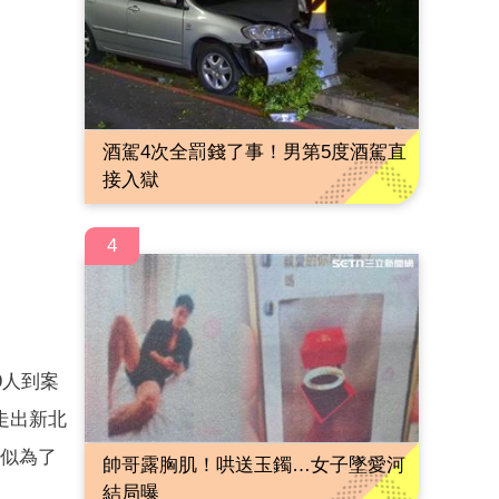
酒駕4次全罰錢了事！男第5度酒駕直
接入獄
4
9人到案
走出新北
疑似為了
帥哥露胸肌！哄送玉鐲…女子墜愛河
結局曝