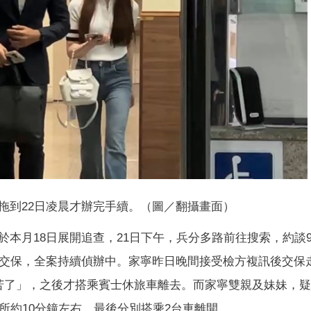
拖到22日凌晨才辦完手續。（圖／翻攝畫面）
本月18日展開追查，21日下午，兵分多路前往搜索，約談
令交保，全案持續偵辦中。家寧昨日晚間接受檢方複訊後交保
苦了」，之後才搭乘賓士休旅車離去。而家寧雙親及妹妹，
所約10分鐘左右，最後分別搭乘2台車離開。