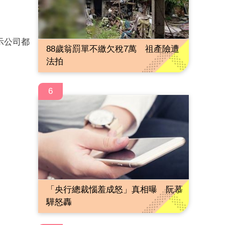
示公司都
88歲翁罰單不繳欠稅7萬 祖產險遭
法拍
6
「央行總裁惱羞成怒」真相曝 阮慕
驊怒轟