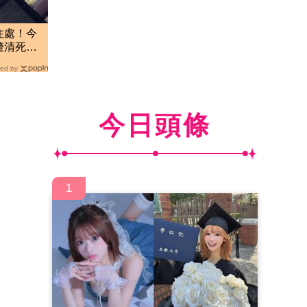
住處！今
釐清死
屬
ed by
今日頭條
1