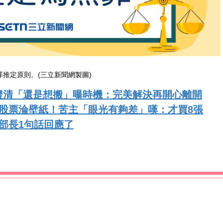
罪推定原則。(三立新聞網製圖)
澄清「還是想搬」曝時機：完美解決再開心離開
股票淪壁紙！苦主「眼光有夠差」嘆：才買8張
部長1句話回應了