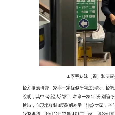
▲家寧妹妹（圖）和雙親
檢方接獲情資，家寧一家疑似涉嫌逃漏稅，檢調於
說明，其中5名證人請回，家寧一家4口分別諭
檢時，向現場媒體3度鞠躬表示「謝謝大家，辛
躲避媒體，拖到22日凌晨才辦完手續，還躲到廁