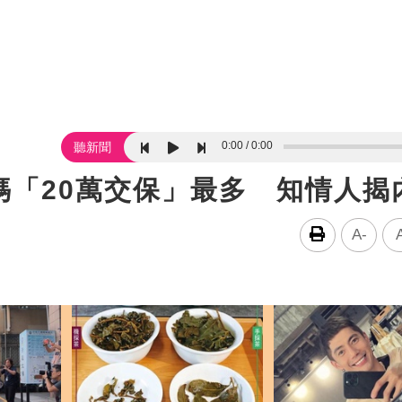
0:00
0:00
聽新聞
媽「20萬交保」最多 知情人揭
A-