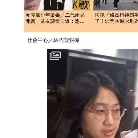
麥克風少年染毒／二代產品
快訊／修杰楷神隱
開賣 蘇友謙曾自爆：想進
了！涉閃兵遭求刑
演藝圈
今「一身黑」出庭
社會中心／林昀萱報導