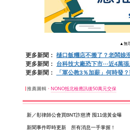
▲無
更多新聞：
樋口飯糰店不搬了？老闆娘
更多新聞：
台科技大廠恐下市⋯近4萬張
更多新聞：
「軍公教3％加薪」何時發？
推薦圖輯
NONO抵北檢應訊後50萬元交保
新／彰律師公會買BNT詐慈濟 囤11億黃金曝
新聞事件即時更新 所有消息一手掌握！