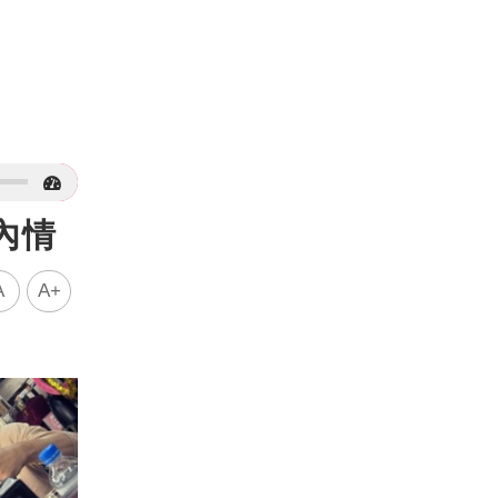
內情
A
A+