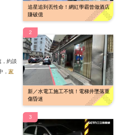
追星追到丟性命！網紅學霸曾做酒店
賺破億
2
處，約談
中，
家
新／水電工施工不慎！電梯井墜落重
傷昏迷
3