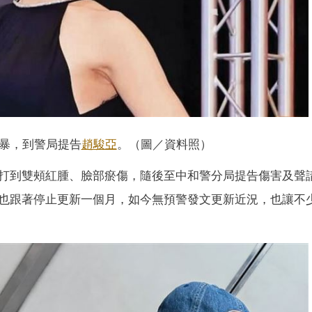
暴，到警局提告
趙駿亞
。（圖／資料照）
打到雙頰紅腫、臉部瘀傷，隨後至中和警分局提告傷害及聲
也跟著停止更新一個月，如今無預警發文更新近況，也讓不