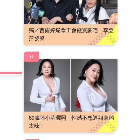
獨／曹雨婷爆拿工會錢買豪宅 李亞
萍發聲
6
69歲陸小芬曬照 性感不想遮姐真的
太辣！