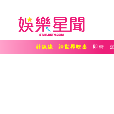
針線緣
請世界吃桌
即時