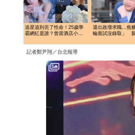
追星追到丟了性命！25歲學
退出政壇求職…焦糖
霸網紅是誰？曾當酒店小姐
輪面試沒錄取」 
收入破億 警方證實
灣職場現況這樣說
記者鄭尹翔／台北報導