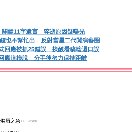
關鍵11字遺言 猝逝原因疑曝光
毛錢也不幫忙出 反對當星二代闖演藝圈
讀式回應被抓25錯誤 挨酸看稿唸還口誤
寧回應這樣說 分手後努力保持距離
決燃眉之急
PR・易借網