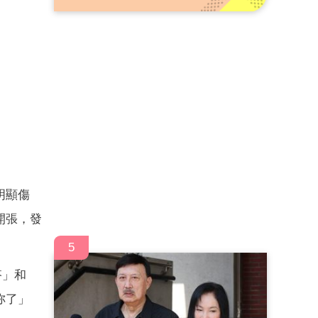
明顯傷
開張，發
5
搭」和
妳了」