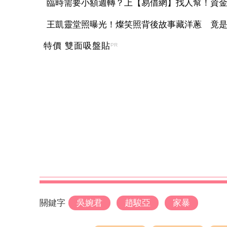
臨時需要小額週轉？上【易借網】找人幫！資
王凱靈堂照曝光！燦笑照背後故事藏洋蔥 竟是「
特價 雙面吸盤貼
PR
關鍵字
吳婉君
趙駿亞
家暴