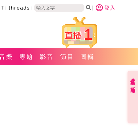
YT
threads
登入
1
音樂
專題
影音
節目
圖輯
直播✦活動