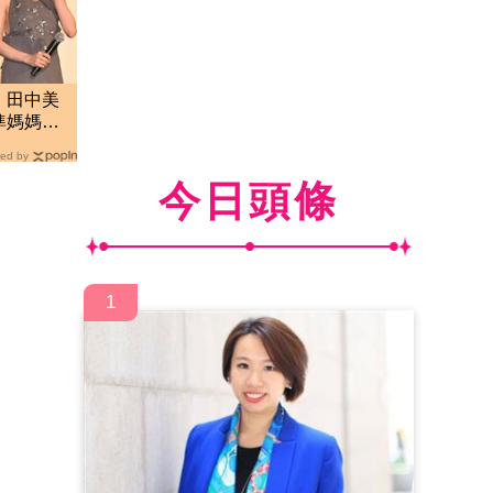
！田中美
準媽媽被
家
ed by
今日頭條
1