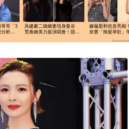
哥哥「3
吳建豪二婚嬌妻現身曼谷
嫁龜梨和也首亮相
親分析台
荒卷繪美力挺演唱會！甜蜜
奈實「辣挺孕肚」
同框合照首度曝光
狂賀甜笑：謝謝大
Recommend