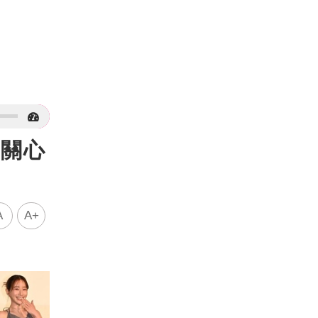
片關心
A
A+