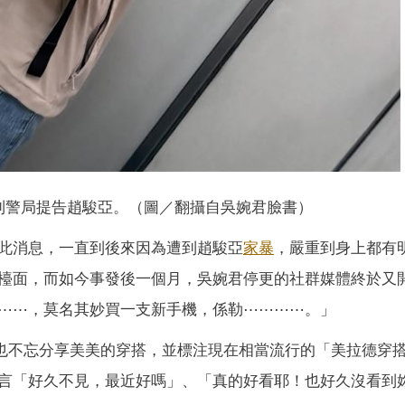
到警局提告趙駿亞。（圖／翻攝自吳婉君臉書）
此消息，一直到後來因為遭到趙駿亞
家暴
，嚴重到身上都有
檯面，而如今事發後一個月，吳婉君停更的社群媒體終於又
⋯⋯，莫名其妙買一支新手機，係勒⋯⋯⋯⋯。」
也不忘分享美美的穿搭，並標注現在相當流行的「美拉德穿
言「好久不見，最近好嗎」、「真的好看耶！也好久沒看到