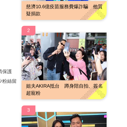
慈濟10.6億疫苗服務費爆詐騙 他質
疑捐款
2
請保護
少粉絲留
姐夫AKIRA抵台 蹲身陪自拍、簽名
超寵粉
3