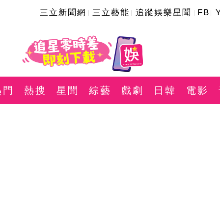
三立新聞網
三立藝能
追蹤娛樂星聞
FB
熱門
熱搜
星聞
綜藝
戲劇
日韓
電影