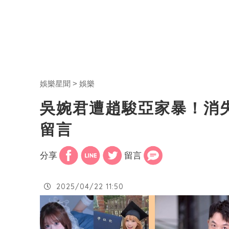
娛樂星聞
娛樂
吳婉君遭趙駿亞家暴！消
留言
分享
留言
2025/04/22 11:50