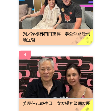
獨／家樓梯門口重摔 李亞萍路邊倒
地送醫
4
姜厚任71歲生日 女友曝神級朋友圈