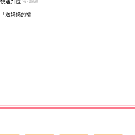
金快速到位
PR・易借網
送媽媽的禮...