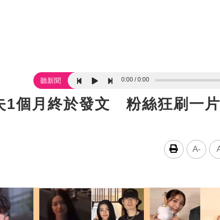
0:00
0:00
聽新聞
失1個月終於發文 粉絲狂刷一
A-