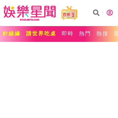
1
針線緣
請世界吃桌
即時
熱門
熱搜