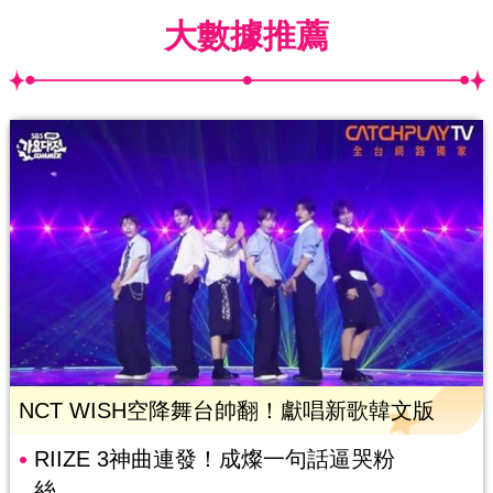
大數據推薦
NCT WISH空降舞台帥翻！獻唱新歌韓文版
RIIZE 3神曲連發！成燦一句話逼哭粉
絲