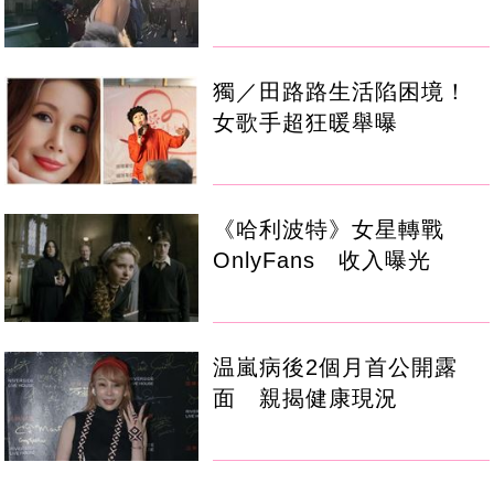
獨／田路路生活陷困境！
女歌手超狂暖舉曝
《哈利波特》女星轉戰
OnlyFans 收入曝光
温嵐病後2個月首公開露
面 親揭健康現況