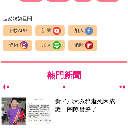
追蹤娛樂星聞
下載APP
訂閱
加入
追蹤
加入
追蹤
熱門新聞
新／肥大叔猝逝死因成
謎 團隊發聲了