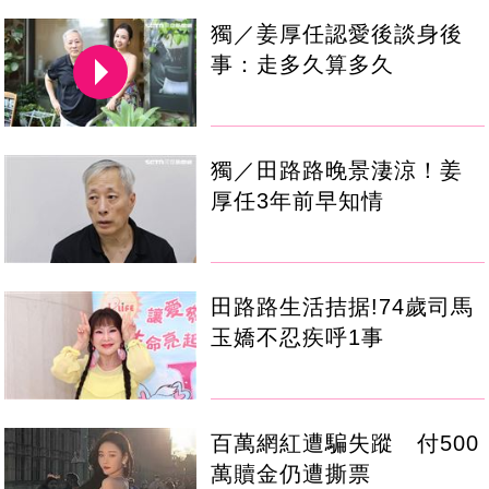
獨／姜厚任認愛後談身後
事：走多久算多久
獨／田路路晚景淒涼！姜
厚任3年前早知情
田路路生活拮据!74歲司馬
玉嬌不忍疾呼1事
百萬網紅遭騙失蹤 付500
萬贖金仍遭撕票