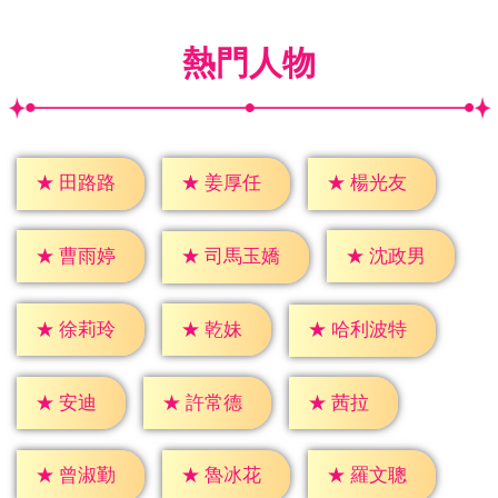
熱門人物
★
田路路
★
姜厚任
★
楊光友
★
曹雨婷
★
沈政男
★
司馬玉嬌
★
乾妹
★
徐莉玲
★
哈利波特
★
安迪
★
茜拉
★
許常德
★
曾淑勤
★
魯冰花
★
羅文聰