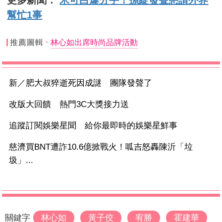
更多新聞：
米可白爆分手！孫綻發聲懇請外界
幫忙1事
推薦圖輯
林心如出席時尚品牌活動
新／肥大叔猝逝死因成謎 團隊發聲了
改版大回饋 熱門3C大獎接力送
追蹤訂閱娛樂星聞 給你最即時的娛樂星鮮事
慈濟買BNT遭詐10.6億掀戰火！呱吉怒轟陳沂「垃
圾」...
關鍵字
林心如
黃子佼
宥勝
霍建華