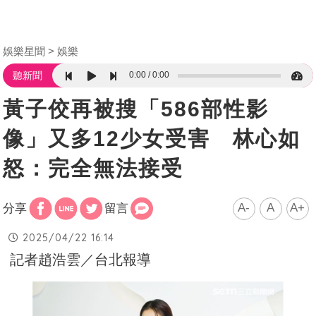
娛樂星聞
娛樂
0:00
0:00
聽新聞
黃子佼再被搜「586部性影
像」又多12少女受害 林心如
怒：完全無法接受
A-
A
A+
分享
留言
2025/04/22 16:14
記者趙浩雲／台北報導