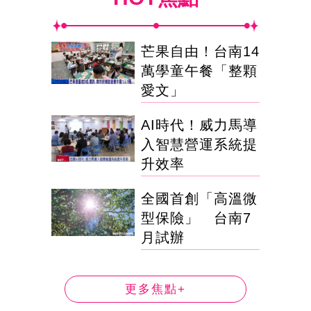
芒果自由！台南14
萬學童午餐「整顆
愛文」
AI時代！威力馬導
入智慧營運系統提
升效率
全國首創「高溫微
型保險」 台南7
月試辦
更多焦點+