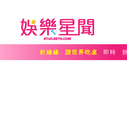
針線緣
請世界吃桌
即時