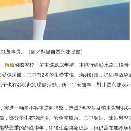
101董事長。（圖／翻攝自賈永婕臉書）
，
康橋
國際學校「單車環島成年禮」車隊行經彰水路三段時
駛受傷送醫，其中有2名學生受重傷、滿身鮮血，詳細事故經
的兒子也有參與此次環島活動，所幸平安無事，對此賈永婕表
，突遭一輛自小客車逆向撞擊，造成7名學生及轎車駕駛共8
傷，部分學生衣物磨損、安全帽脫落。其中顏姓、陳姓男學
傷勢最重的顏姓少年，術後生命跡象穩定，但仍需在加護病