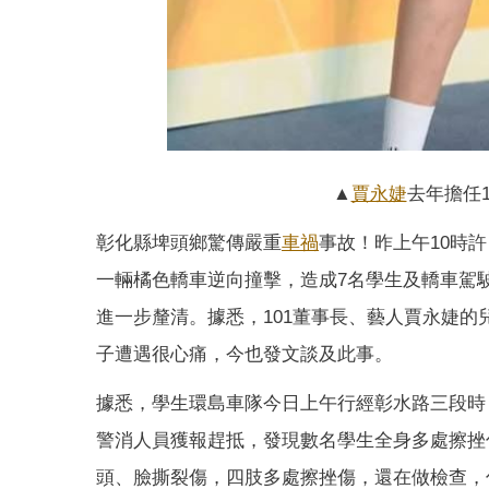
▲
賈永婕
去年擔任
彰化縣埤頭鄉驚傳嚴重
車禍
事故！昨上午10時許
一輛橘色轎車逆向撞擊，造成7名學生及轎車駕
進一步釐清。據悉，101董事長、藝人賈永婕
子遭遇很心痛，今也發文談及此事。
據悉，學生環島車隊今日上午行經彰水路三段時
警消人員獲報趕抵，發現數名學生全身多處擦挫
頭、臉撕裂傷，四肢多處擦挫傷，還在做檢查，