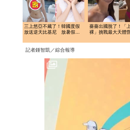
三上悠亞不藏了！韓國度假
薔薔出國脫了！「
放送逆天比基尼 放暑假犯
裸」挑戰最大天體
規身材包不住
美胸被路人狂讚
記者鍾智凱／綜合報導