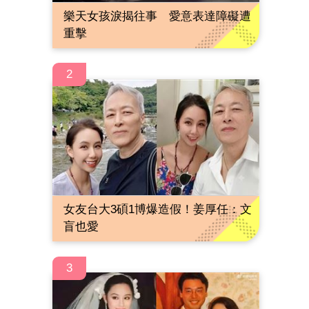
樂天女孩淚揭往事 愛意表達障礙遭
重擊
2
女友台大3碩1博爆造假！姜厚任：文
盲也愛
3