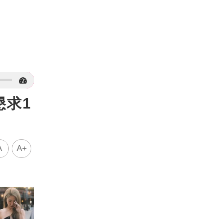
懇求1
A
A+