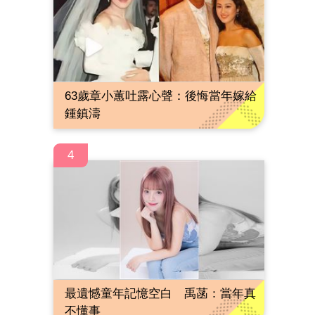
63歲章小蕙吐露心聲：後悔當年嫁給
鍾鎮濤
4
最遺憾童年記憶空白 禹菡：當年真
不懂事