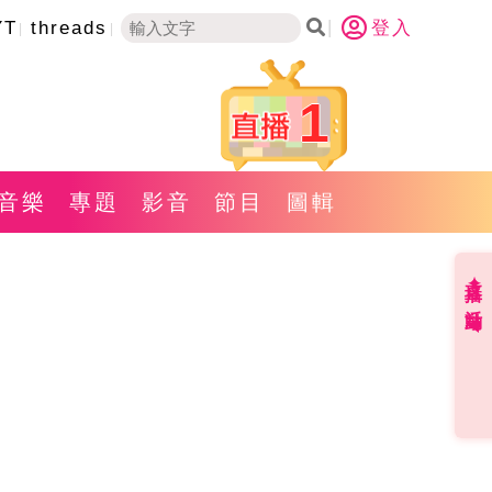
YT
threads
登入
1
音樂
專題
影音
節目
圖輯
直播✦活動