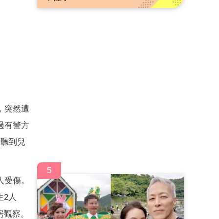
，突然遭
過有警方
示聽到兒
5
人受傷。
生2人
房觀察。