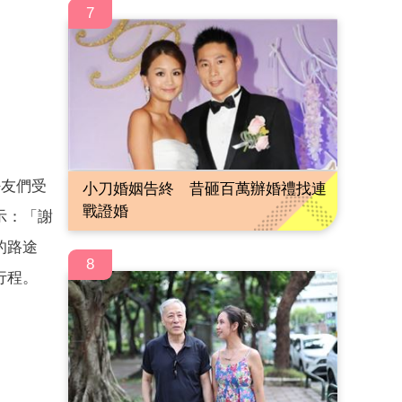
7
好友們受
小刀婚姻告終 昔砸百萬辦婚禮找連
戰證婚
示：「謝
的路途
8
行程。