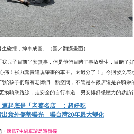
發生碰撞，摔車成團。（圖／翻攝畫面）
：「我兒子目前平安無事，但是他們目睹了事故發生，目睹了
心痛！強力譴責違規肇事的車主。太過分了！」今則發文表
們給孩子們還有老師們一點空間，不管是在飯店還是在騎乘
更換騎乘路線，走安全的自行車道，另安排舒緩壓力的參訪
 遭起底是「老饕名店」：超好吃
出意外傷勢曝光 曝台灣20年最大變化
題
康橋7生騎車環島遭衝撞