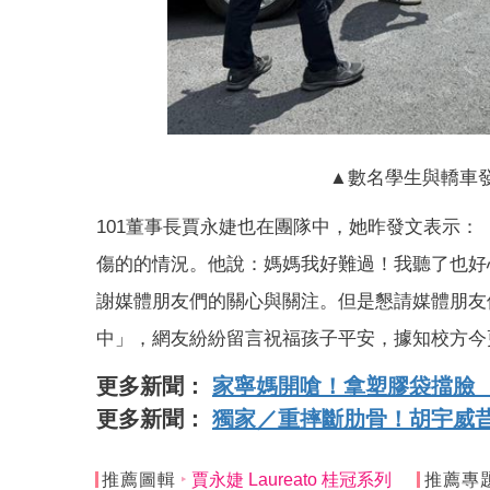
▲數名學生與轎車
101董事長賈永婕也在團隊中，她昨發文表示
傷的的情況。他說：媽媽我好難過！我聽了也好
謝媒體朋友們的關心與關注。但是懇請媒體朋友
中」，網友紛紛留言祝福孩子平安，據知校方今
更多新聞：
家寧媽開嗆！拿塑膠袋擋臉
更多新聞：
獨家／重摔斷肋骨！胡宇威昔
推薦圖輯
賈永婕 Laureato 桂冠系列
推薦專