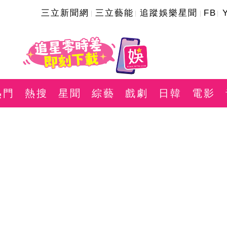
三立新聞網
三立藝能
追蹤娛樂星聞
FB
熱門
熱搜
星聞
綜藝
戲劇
日韓
電影