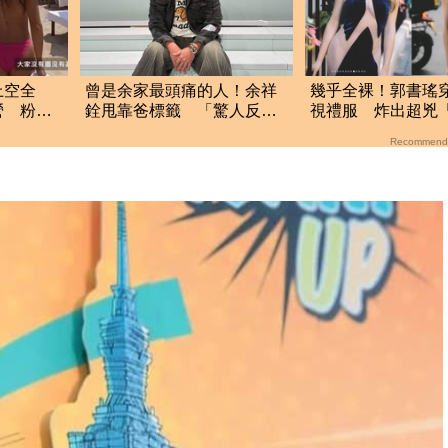
上空全
曾是余家最頭痛的人！余祥
幾乎全裸！郭書瑤
營 粉紅
銓甩靠爸標籤 「驚人反
視禮服 炸出超兇
差」曝光
下」被看光光
Recommend