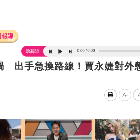
題報導
0:00
0:00
聽新聞
禍 出手急換路線！賈永婕對外
A-