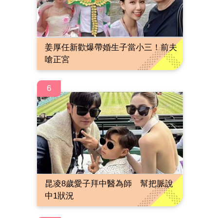
姜厚任新歡爆帶婚生子當小三！前夫
嗆正宮
6
昆凌8歲愛子拜中醫為師 幫把脈說
中1狀況