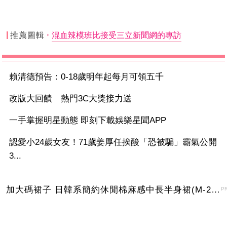
推薦圖輯
混血辣模班比接受三立新聞網的專訪
賴清德預告：0-18歲明年起每月可領五千
改版大回饋 熱門3C大獎接力送
一手掌握明星動態 即刻下載娛樂星聞APP
認愛小24歲女友！71歲姜厚任挨酸「恐被騙」霸氣公開
3...
加大碼裙子 日韓系簡約休閒棉麻感中長半身裙(M-2XL)【XMS54038】＊艾美時尚(現+預)
P