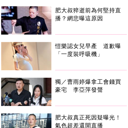
肥大叔猝逝前為何堅持直
播？網悲曝這原因
愷樂認女兒早產 道歉曝
「一度裝呼吸機」
獨／曹雨婷爆拿工會錢買
豪宅 李亞萍發聲
肥大叔真正死因疑曝光！
氣色超差還開直播