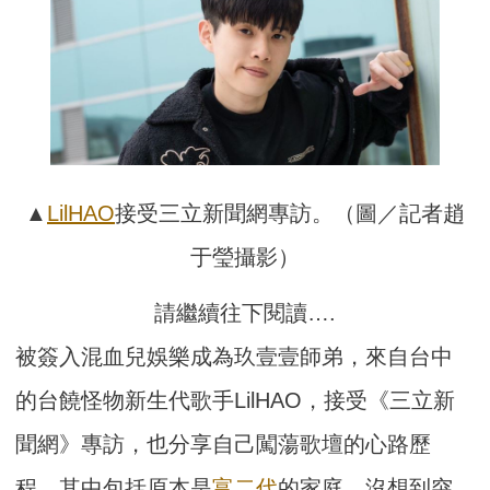
▲
LilHAO
接受三立新聞網專訪。（圖／記者趙
于瑩攝影）
請繼續往下閱讀….
被簽入混血兒娛樂成為玖壹壹師弟，來自台中
的台饒怪物新生代歌手LilHAO，接受《三立新
聞網》專訪，也分享自己闖蕩歌壇的心路歷
程，其中包括原本是
富二代
的家庭，沒想到突