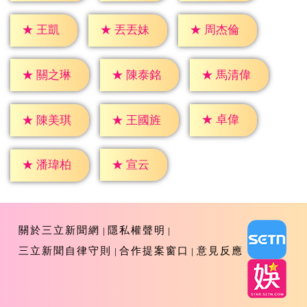
★
王凱
★
丟丟妹
★
周杰倫
★
關之琳
★
陳泰銘
★
馬清偉
★
卓偉
★
陳美琪
★
王國旌
★
宣云
★
潘瑋柏
關於三立新聞網
隱私權聲明
三立新聞自律守則
合作提案窗口
意見反應