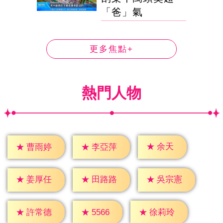
「爸」氣
更多焦點+
熱門人物
★
余天
★
曹雨婷
★
李亞萍
★
姜厚任
★
田路路
★
吳宗憲
★
5566
★
許常德
★
徐莉玲