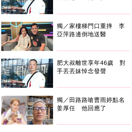
獨／家樓梯門口重摔 李
亞萍路邊倒地送醫
肥大叔離世享年46歲 對
手丟丟妹悼念發聲
獨／田路路嗆曹雨婷點名
姜厚任 他回應了