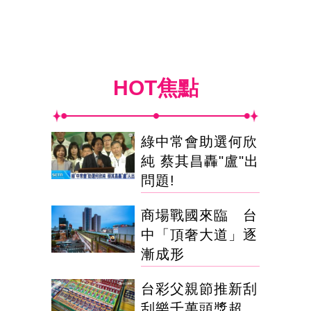
HOT焦點
綠中常會助選何欣
純 蔡其昌轟"盧"出
問題!
商場戰國來臨 台
中「頂奢大道」逐
漸成形
台彩父親節推新刮
刮樂千萬頭獎超