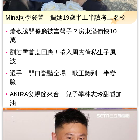
Mina同學發聲 揭她19歲半工半讀考上名校
蕭敬騰開餐廳被當盤子？房東溢價快10
萬
劉若雪首度回應！捲入周杰倫私生子風
波
選手一開口驚豔全場 歌王聽到一半變
臉
AKIRA父親節來台 兒子學林志玲甜喊加
油