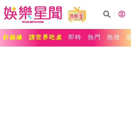
1
針線緣
請世界吃桌
即時
熱門
熱搜