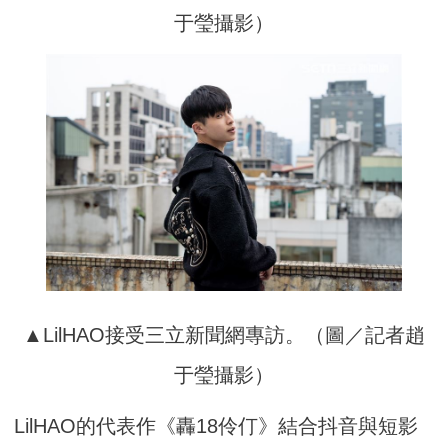
于瑩攝影）
▲LilHAO接受三立新聞網專訪。（圖／記者趙
于瑩攝影）
LilHAO的代表作《轟18伶仃》結合抖音與短影