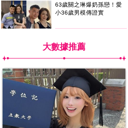
63歲關之琳爆奶孫戀！愛
小36歲男模傳證實
大數據推薦