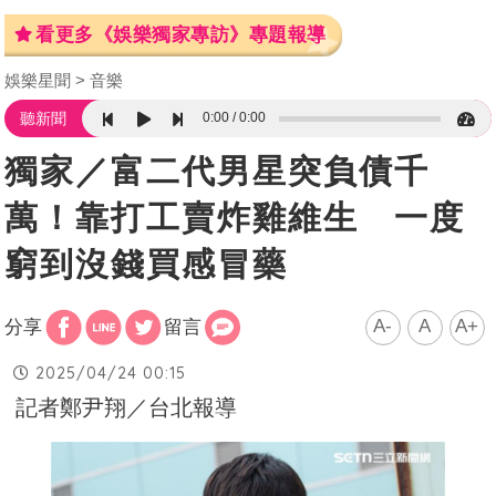
看更多《娛樂獨家專訪》專題報導
娛樂星聞
音樂
0:00
0:00
聽新聞
獨家／富二代男星突負債千
萬！靠打工賣炸雞維生 一度
窮到沒錢買感冒藥
A-
A
A+
分享
留言
2025/04/24 00:15
記者鄭尹翔／台北報導