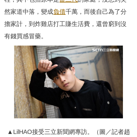
然家道中落，變成
負債
千萬，而後自己為了分
擔家計，到炸雞店打工賺生活費，還曾窮到沒
有錢買感冒藥。
▲LilHAO接受三立新聞網專訪。（圖／記者趙