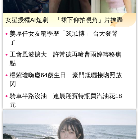
女星授權AI短劇 「裙下仰拍視角」片挨轟
姜厚任女友稱學歷「3碩1博」 台大發聲
了
工會風波擴大 許常德再嗆曹雨婷轉移焦
點
楊紫瓊嗨慶64歲生日 豪門尪曬接吻照放
閃
騎車半路沒油 連晨翔寶特瓶買汽油花18
元