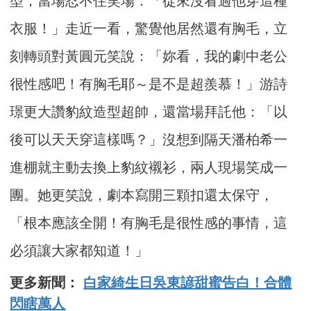
型，當場忍不住笑場：「從來沒看過他穿這種
衣服！」走近一看，驚覺他居然還有胸毛，立
刻轉頭對黃圓元笑說：「妳看，我的劇中老公
很性感吧！有胸毛耶～是不是超羨慕！」游詩
璟更大讚豹紋造型超帥，還當場拜託他：「以
後可以天天穿這樣嗎？」沒想到隔天潘柏希一
進棚就主動去換上豹紋襯衫，兩人現場笑成一
團。她更笑說，劇本寫開三顆扣還太保守，
「根本應該全開！有胸毛是很性感的事情，這
必須讓大家都知道！」
更多新聞：
白家綺生日吳東諺甜蜜告白！合體
閃瞎萬人