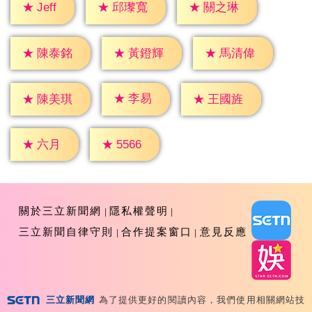
★
Jeff
★
邱瓈寬
★
關之琳
★
陳泰銘
★
黃鐙輝
★
馬清偉
★
李易
★
陳美琪
★
王國旌
★
六月
★
5566
關於三立新聞網
隱私權聲明
三立新聞自律守則
合作提案窗口
意見反應
三立新聞網
為了提供更好的閱讀內容，我們使用相關網站技
Copyright ©2026 Sanlih E-Television All Rights