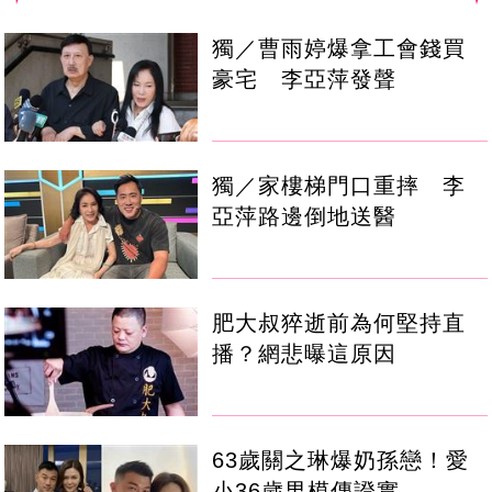
獨／曹雨婷爆拿工會錢買
豪宅 李亞萍發聲
獨／家樓梯門口重摔 李
亞萍路邊倒地送醫
肥大叔猝逝前為何堅持直
播？網悲曝這原因
63歲關之琳爆奶孫戀！愛
小36歲男模傳證實