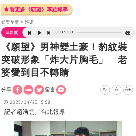
看更多《願望》專題報導
娛樂星聞
娛樂
0:00
0:00
聽新聞
《願望》男神變土豪！豹紋裝
突破形象「炸大片胸毛」 老
婆愛到目不轉睛
A-
A
A+
分享
留言
2025/04/23 15:58
記者趙浩雲／台北報導