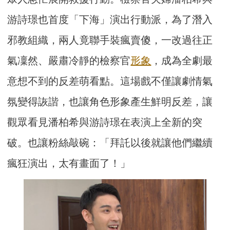
游詩璟也首度「下海」演出行動派，為了潛入
邪教組織，兩人竟聯手裝瘋賣傻，一改過往正
氣凜然、嚴肅冷靜的檢察官
形象
，成為全劇最
意想不到的反差萌看點。這場戲不僅讓劇情氣
氛變得詼諧，也讓角色形象產生鮮明反差，讓
觀眾看見潘柏希與游詩璟在表演上全新的突
破。也讓粉絲敲碗：「拜託以後就讓他們繼續
瘋狂演出，太有畫面了！」