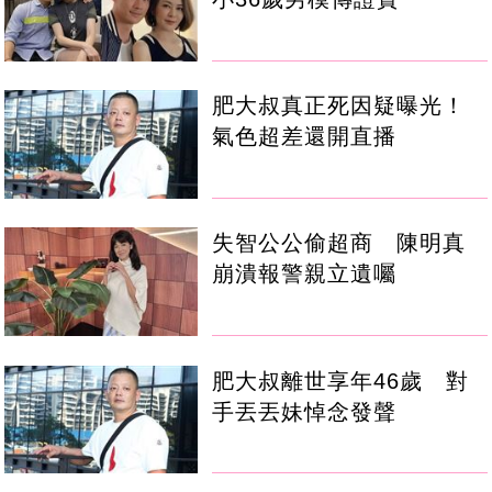
肥大叔真正死因疑曝光！
氣色超差還開直播
失智公公偷超商 陳明真
崩潰報警親立遺囑
肥大叔離世享年46歲 對
手丟丟妹悼念發聲