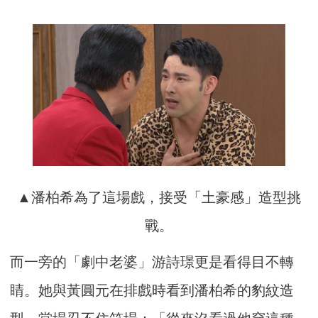
▲潘柏希為了這場戲，接受「土豪感」造型挑
戰。
而一旁的「劇中老婆」游詩璟更是看得目不轉
睛。她與黃圓元在排戲時看到潘柏希的豹紋造