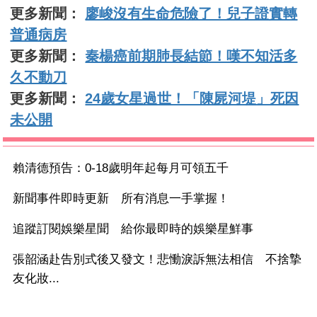
更多新聞：
廖峻沒有生命危險了！兒子證實轉
普通病房
更多新聞：
秦楊癌前期肺長結節！嘆不知活多
久不動刀
更多新聞：
24歲女星過世！「陳屍河堤」死因
未公開
賴清德預告：0-18歲明年起每月可領五千
新聞事件即時更新 所有消息一手掌握！
追蹤訂閱娛樂星聞 給你最即時的娛樂星鮮事
張韶涵赴告別式後又發文！悲慟淚訴無法相信 不捨摯
友化妝...