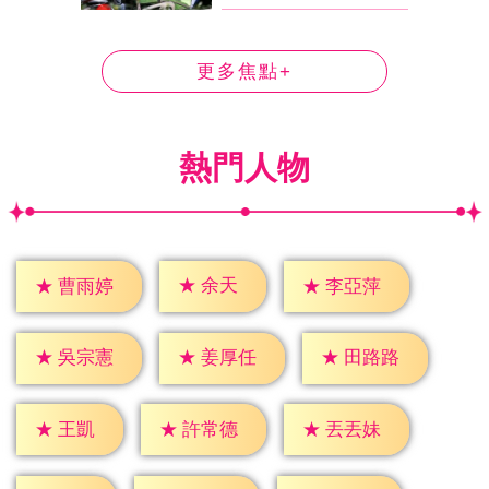
更多焦點+
熱門人物
★
余天
★
曹雨婷
★
李亞萍
★
吳宗憲
★
姜厚任
★
田路路
★
王凱
★
許常德
★
丟丟妹