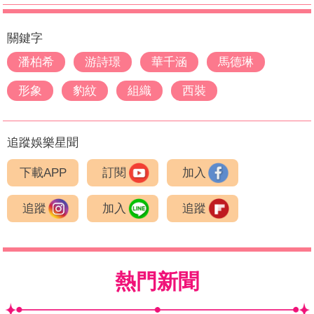
關鍵字
潘柏希
游詩璟
華千涵
馬德琳
形象
豹紋
組織
西裝
追蹤娛樂星聞
下載APP
訂閱
加入
追蹤
加入
追蹤
熱門新聞