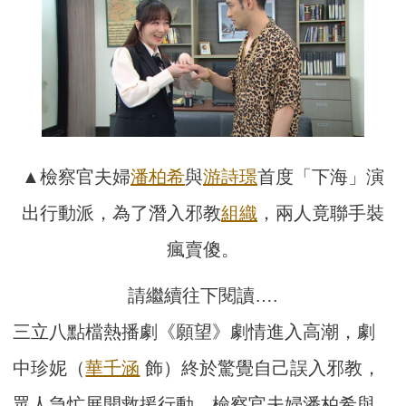
▲檢察官夫婦
潘柏希
與
游詩璟
首度「下海」演
出行動派，為了潛入邪教
組織
，兩人竟聯手裝
瘋賣傻。
請繼續往下閱讀….
三立八點檔熱播劇《願望》劇情進入高潮，劇
中珍妮（
華千涵
飾）終於驚覺自己誤入邪教，
眾人急忙展開救援行動。檢察官夫婦潘柏希與