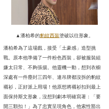
▲潘柏希的
豹紋
西裝
塗破以往形象。
潘柏希為了這場戲，接受「土豪感」造型挑
戰。原本他準備了一件粉色西裝，卻被服裝組
嫌太日常、不夠張揚。他靈機一動，想到衣櫥
深處有一件塵封三四年、連吊牌都沒拆的豹紋
襯衫，正好派上用場！他原想將襯衫扣到最上
面保持斯文形象，沒想到劇本明確寫著：「要
開三顆扣！」為了忠實呈現角色，他索性豁出