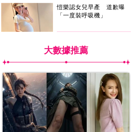
愷樂認女兒早產 道歉曝
「一度裝呼吸機」
大數據推薦