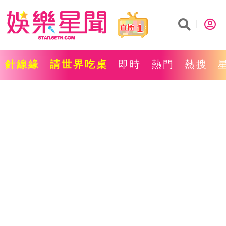
1
針線緣
請世界吃桌
即時
熱門
熱搜