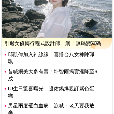
引退女優轉行程式設計師 網：無碼變寫碼
邱凱偉加入針線緣 喜搭台八女神陳珮
騏
昔喊網美大多有賣！圤智雨揭賣淫降至6
成
IU生日驚喜曝光 邊佑錫爆親訂紫色蛋
糕
男星兩度罹白血病 淚喊：老天要我放
棄