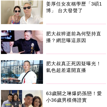
姜厚任女友稱學歷「3碩1
博」 台大發聲了
肥大叔猝逝前為何堅持直
播？網悲曝這原因
肥大叔真正死因疑曝光！
氣色超差還開直播
63歲關之琳爆奶孫戀！愛
小36歲男模傳證實