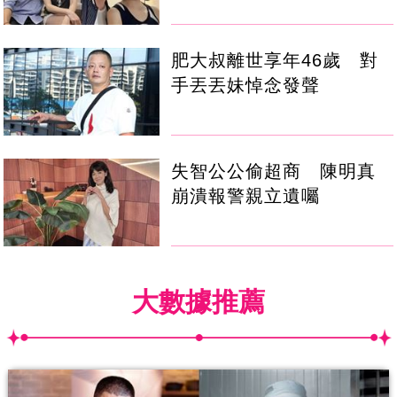
肥大叔離世享年46歲 對
手丟丟妹悼念發聲
失智公公偷超商 陳明真
崩潰報警親立遺囑
大數據推薦