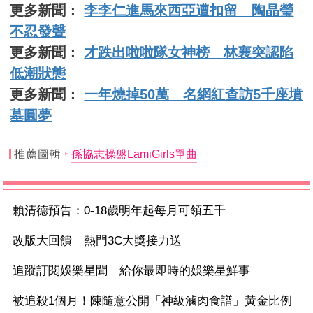
更多新聞：
李李仁進馬來西亞遭扣留 陶晶瑩
不忍發聲
更多新聞：
才跌出啦啦隊女神榜 林襄突認陷
低潮狀態
更多新聞：
一年燒掉50萬 名網紅查訪5千座墳
墓圓夢
推薦圖輯
孫協志操盤LamiGirls單曲
賴清德預告：0-18歲明年起每月可領五千
改版大回饋 熱門3C大獎接力送
追蹤訂閱娛樂星聞 給你最即時的娛樂星鮮事
被追殺1個月！陳隨意公開「神級滷肉食譜」黃金比例