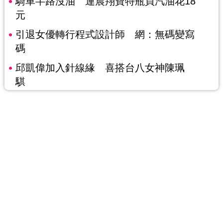
騎車半路沒油 連晨翔寶特瓶買汽油花18
元
引退女優轉行程式設計師 網：無碼變寫
碼
邱凱偉加入針線緣 喜搭台八女神陳珮
騏