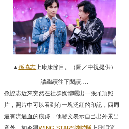
▲
孫協志
上康康節目。（圖／中視提供）
請繼續往下閱讀….
孫協志近來突然在社群媒體曬出一張頭頂照
片，照片中可以看到有一塊泛紅的印記，四周
還有流過血的痕跡，他發文表示自己出外景出
意外。如今跟
WING STARS
啦啦隊
上歌唱節