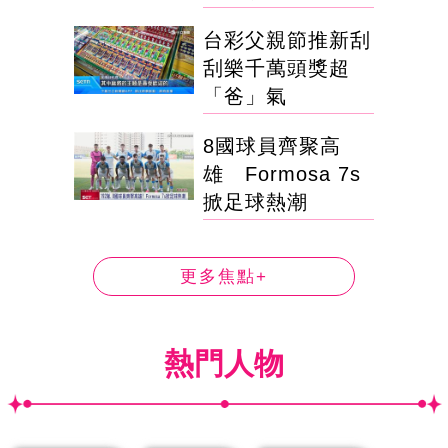
台彩父親節推新刮
刮樂千萬頭獎超
「爸」氣
8國球員齊聚高
雄 Formosa 7s
掀足球熱潮
更多焦點+
熱門人物