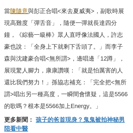
當
陳隨意
與彭正合唱<來去夏威夷>，副歌時展
現高難度「彈舌音」，隨便一彈就長達四分
鐘，《綜藝一級棒》眾人直呼像法國人，許志
豪也說：「全身上下就剩下舌頭了。」而李子
森與沈建豪合唱<無所謂>，邊唱邊「12蹲」，
展現驚人腳力，康康讚嘆：「就是怕厲害的人
還比我們努力！」孫協志補充：「完全把<無所
謂>唱出另一種高度，一瞬間會懷疑，這是5566
的歌嗎？根本是5566加上Energy。」
更多新聞：
孩子的爸首現身？鬼鬼被拍神秘男
陪看中醫