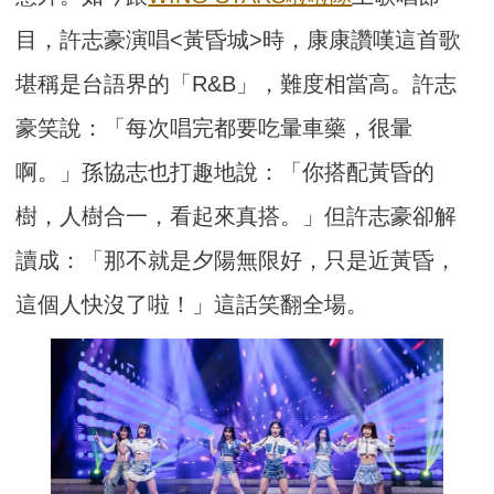
目，許志豪演唱<黃昏城>時，康康讚嘆這首歌
堪稱是台語界的「R&B」，難度相當高。許志
豪笑說：「每次唱完都要吃暈車藥，很暈
啊。」孫協志也打趣地說：「你搭配黃昏的
樹，人樹合一，看起來真搭。」但許志豪卻解
讀成：「那不就是夕陽無限好，只是近黃昏，
這個人快沒了啦！」這話笑翻全場。