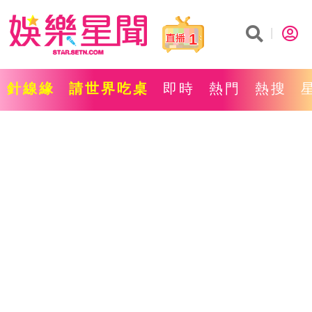
1
針線緣
請世界吃桌
即時
熱門
熱搜