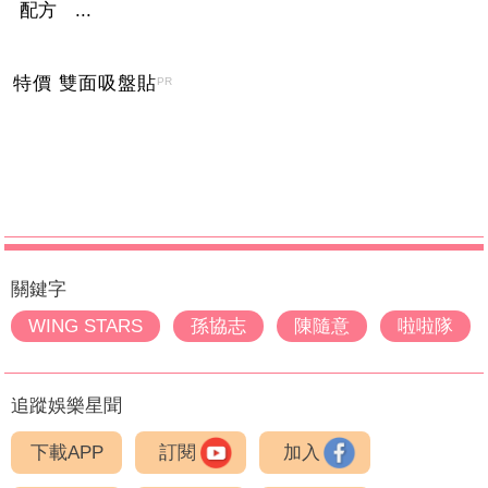
配方 ...
特價 雙面吸盤貼
PR
關鍵字
WING STARS
孫協志
陳隨意
啦啦隊
追蹤娛樂星聞
下載APP
訂閱
加入