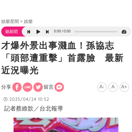
娛樂星聞
娛樂
0:00
0:00
聽新聞
才爆外景出事濺血！孫協志
「頭部遭重擊」首露臉 最新
近況曝光
A-
A
A+
分享
留言
2025/04/24 10:52
記者蔡維歆／台北報導