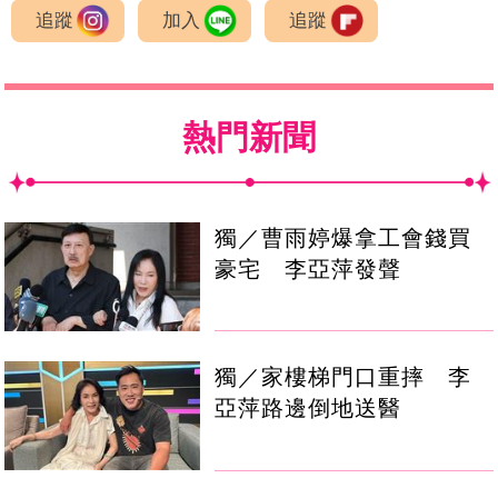
追蹤
加入
追蹤
熱門新聞
獨／曹雨婷爆拿工會錢買
豪宅 李亞萍發聲
獨／家樓梯門口重摔 李
亞萍路邊倒地送醫