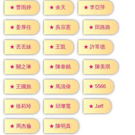
★
余天
★
曹雨婷
★
李亞萍
★
姜厚任
★
吳宗憲
★
田路路
★
王凱
★
丟丟妹
★
許常德
★
關之琳
★
陳泰銘
★
陳美琪
★
5566
★
王國旌
★
馬清偉
★
Jeff
★
徐莉玲
★
邱瓈寬
★
周杰倫
★
陳明真