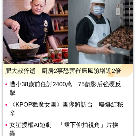
肥大叔猝逝 廚房2事恐害罹癌風險增近2倍
遭小38歲前任討2400萬 75歲影后強硬反
擊
《KPOP獵魔女團》團隊將訪台 曝爆紅秘
辛
女星授權AI短劇 「裙下仰拍視角」片挨
轟