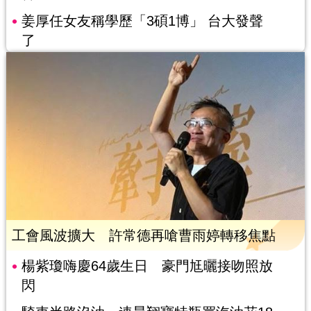
姜厚任女友稱學歷「3碩1博」 台大發聲
了
工會風波擴大 許常德再嗆曹雨婷轉移焦點
楊紫瓊嗨慶64歲生日 豪門尪曬接吻照放
閃