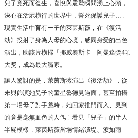
兒子竟死而復生，喜悅與震驚瞬間湧上心頭，
決心在活屍橫行的世界中，誓死保護兒子…。
現實生活中育有一子的萊茵斯薇，在《復活
劫》投射了身為人母的心境，感同身受的出色
演出，助該片橫掃「挪威奧斯卡」阿曼達獎4項
大獎，成為最大贏家。
讓人驚訝的是，萊茵斯薇演出《復活劫》，從
未與飾演她兒子的童星魯德見過面，甚至拍攝
第一場母子對手戲時，她回家推門而入、見到
的竟是毫無血色的人偶！看見「兒子」的半人
半屍模樣，萊茵斯薇當場情緒潰堤、淚如雨