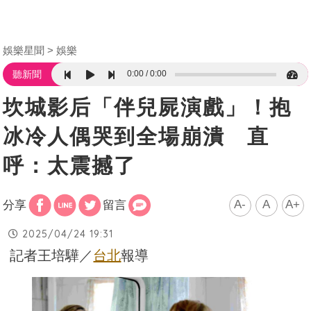
娛樂星聞
娛樂
0:00
0:00
聽新聞
坎城影后「伴兒屍演戲」！抱
冰冷人偶哭到全場崩潰 直
呼：太震撼了
A-
A
A+
分享
留言
2025/04/24 19:31
記者王培驊／
台北
報導