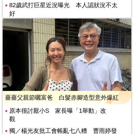
82歲武打巨星近況曝光 本人認狀況不太
好
薔薔父親節曬富爸 白髮赤腳造型意外爆紅
原本很討厭小S 家長曝「1舉動」改
觀
獨／楊光友批工會帳亂七八糟 曹雨婷發