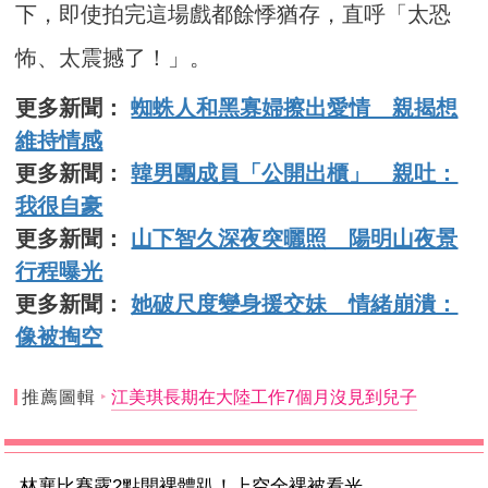
下，即使拍完這場戲都餘悸猶存，直呼「太恐
怖、太震撼了！」。
更多新聞：
蜘蛛人和黑寡婦擦出愛情 親揭想
維持情感
更多新聞：
韓男團成員「公開出櫃」 親吐：
我很自豪
更多新聞：
山下智久深夜突曬照 陽明山夜景
行程曝光
更多新聞：
她破尺度變身援交妹 情緒崩潰：
像被掏空
推薦圖輯
江美琪長期在大陸工作7個月沒見到兒子
林襄比賽露2點開裸體趴！上空全裸被看光