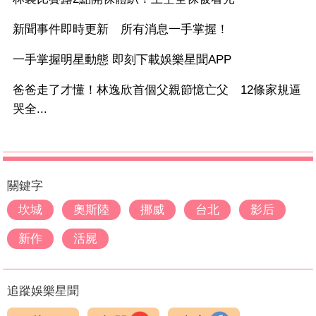
新聞事件即時更新 所有消息一手掌握！
一手掌握明星動態 即刻下載娛樂星聞APP
爸爸走了才懂！林逸欣首個父親節憶亡父 12條家規逼
哭全...
關鍵字
坎城
奧斯陸
挪威
台北
影后
新作
活屍
追蹤娛樂星聞