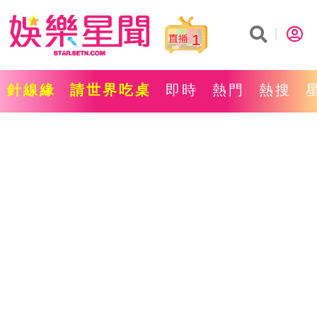
1
針線緣
請世界吃桌
即時
熱門
熱搜