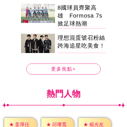
8國球員齊聚高
雄 Formosa 7s
掀足球熱潮
理想混蛋號召粉絲
跨海追星吃美食！
更多焦點+
熱門人物
★
姜厚任
★
邱瓈寬
★
楊光友