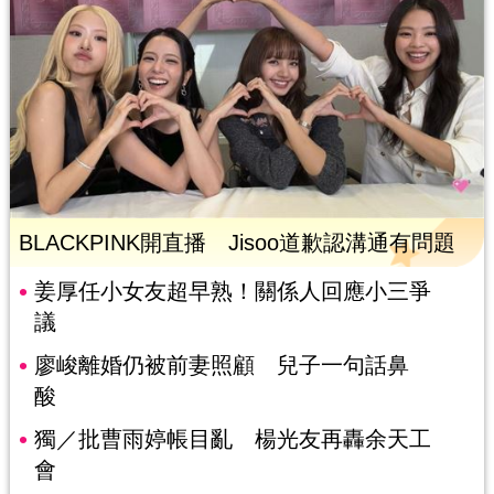
BLACKPINK開直播 Jisoo道歉認溝通有問題
姜厚任小女友超早熟！關係人回應小三爭
議
廖峻離婚仍被前妻照顧 兒子一句話鼻
酸
獨／批曹雨婷帳目亂 楊光友再轟余天工
會