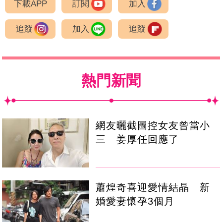
下載APP
訂閱
加入
追蹤
加入
追蹤
熱門新聞
網友曬截圖控女友曾當小
三 姜厚任回應了
蕭煌奇喜迎愛情結晶 新
婚愛妻懷孕3個月