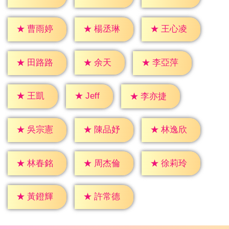
★
曹雨婷
★
楊丞琳
★
王心凌
★
余天
★
田路路
★
李亞萍
★
Jeff
★
王凱
★
李亦捷
★
吳宗憲
★
陳品妤
★
林逸欣
★
林春銘
★
周杰倫
★
徐莉玲
★
黃鐙輝
★
許常德