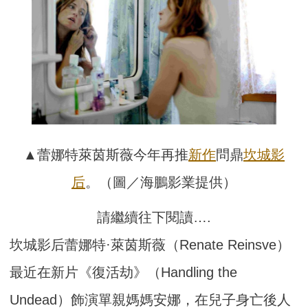
▲蕾娜特萊茵斯薇今年再推
新作
問鼎
坎城
影
后
。（圖／海鵬影業提供）
請繼續往下閱讀….
坎城影后蕾娜特·萊茵斯薇（Renate Reinsve）
最近在新片《復活劫》（Handling the
Undead）飾演單親媽媽安娜，在兒子身亡後人