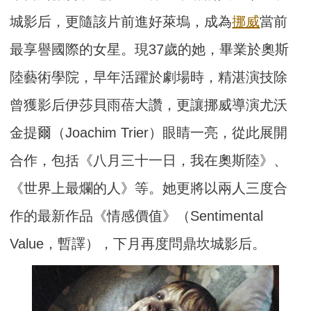
城影后，更隨該片前進好萊塢，成為
挪威
當前
最享譽國際的女星。現37歲的她，畢業於奧斯
陸藝術學院，早年活躍於劇場時，精湛演技除
曾獲影后伊莎貝雨蓓大讚，更讓挪威導演尤沃
金提爾（Joachim Trier）眼睛一亮，從此展開
合作，包括《八月三十一日，我在奧斯陸》、
《世界上最爛的人》等。她更將以兩人三度合
作的最新作品《情感價值》（Sentimental
Value，暫譯），下月再度問鼎坎城影后。