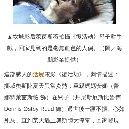
▲坎城影后萊茵斯薇拍攝《復活劫》母子對手
戲，回家見到的是毫無血色的人偶。（圖／海
鵬影業提供）
這部感人的
活屍
電影《復活劫》，劇情描述：
挪威奧斯陸夏天異常炎熱，單親媽媽安娜（蕾
娜特萊茵斯薇 飾）在兒子（丹尼斯厄斯比魯德
Dennis Østby Ruud 飾）過世後一蹶不振、心如
死灰。直到某天遇上奧斯陸大停電，回家發現