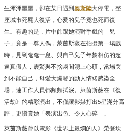
生渾渾噩噩，卻在某日遇到
奧斯陸
大停電，整
座城市死屍大復活，心愛的兒子竟也死而復
生。有趣的是，片中飾跟她演對手戲的「兒
子」竟是一尊人偶，萊茵斯薇在拍攝第一場戲
時，見到奄奄一息、與自己兒子年齡相仿的超
逼真假人，震驚與不捨瞬間湧上心頭，當場哭
到不能自己，母愛大爆發的動人情緒感染全
場，連工作人員都頻頻拭淚。萊茵斯薇在《復
活劫》的精彩演出，不僅讓影媒打出5星滿分高
評，更讚賞她「表演出色、令人心碎」。
萊茵斯薇曾以電影《世界上最爛的人》榮登坎