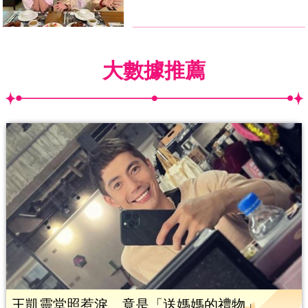
大數據推薦
王凱靈堂照惹淚 竟是「送媽媽的禮物」