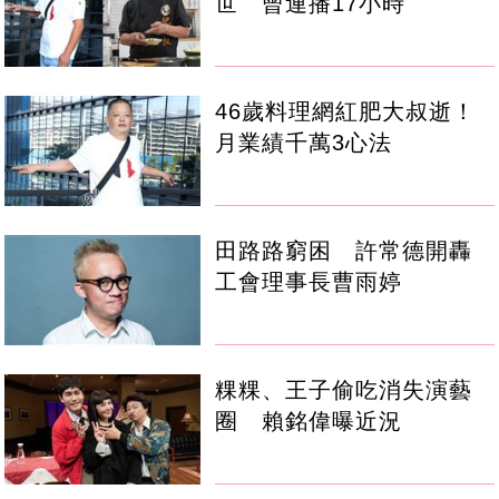
世 曾連播17小時
46歲料理網紅肥大叔逝！
月業績千萬3心法
田路路窮困 許常德開轟
工會理事長曹雨婷
粿粿、王子偷吃消失演藝
圈 賴銘偉曝近況