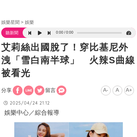
娛樂星聞
娛樂
0:00
0:00
聽新聞
艾莉絲出國脫了！穿比基尼外
洩「雪白南半球」 火辣S曲線
被看光
A-
A
A+
分享
留言
2025/04/24 21:12
娛樂中心／綜合報導