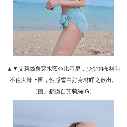
▲▼艾莉絲身穿水藍色比基尼，少少的布料包
不住火辣上圍，性感雪白好身材呼之欲出。
（圖／翻攝自艾莉絲IG）