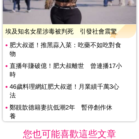
埃及知名女星涉毒被判死 引發社會震驚
肥大叔逝！推黑蒜入菜：吃藥不如吃對食
物
直播年賺破億！肥大叔離世 曾連播17小
時
46歲料理網紅肥大叔逝！月業績千萬3心
法
鄭靚歆德籍妻抗低潮2年 暫停創作休
養
您也可能喜歡這些文章