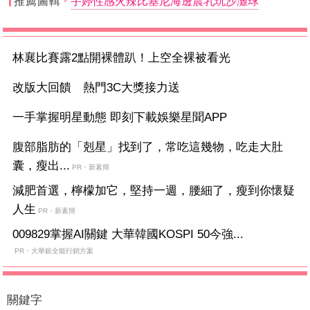
推薦圖輯
宇婷性感火辣比基尼海邊震乳玩沙灘球
林襄比賽露2點開裸體趴！上空全裸被看光
改版大回饋 熱門3C大獎接力送
一手掌握明星動態 即刻下載娛樂星聞APP
腹部脂肪的「剋星」找到了，常吃這幾物，吃走大肚
囊，瘦出...
PR・新素簡
減肥首選，檸檬加它，堅持一週，腰細了，瘦到你懷疑
人生
PR・新素簡
009829掌握AI關鍵 大華韓國KOSPI 50今強...
PR・大華銀全能行銷方案
關鍵字