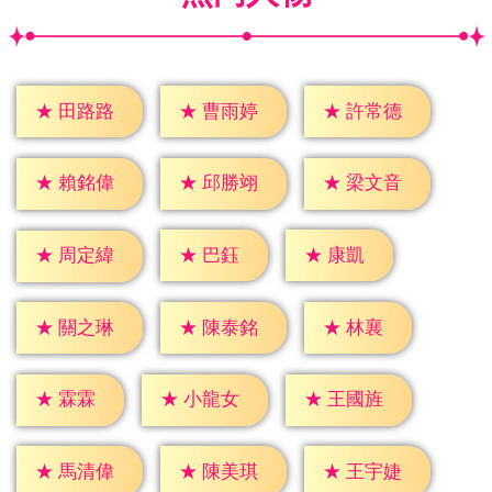
★
田路路
★
曹雨婷
★
許常德
★
賴銘偉
★
邱勝翊
★
梁文音
★
巴鈺
★
康凱
★
周定緯
★
林襄
★
關之琳
★
陳泰銘
★
霖霖
★
小龍女
★
王國旌
★
馬清偉
★
陳美琪
★
王宇婕