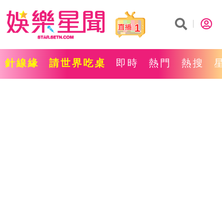
1
針線緣
請世界吃桌
即時
熱門
熱搜