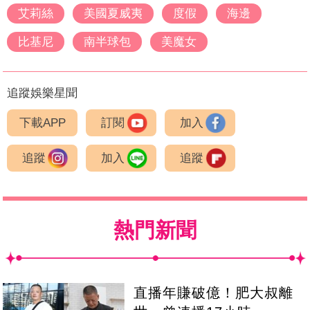
艾莉絲
美國夏威夷
度假
海邊
比基尼
南半球包
美魔女
追蹤娛樂星聞
下載APP
訂閱
加入
追蹤
加入
追蹤
熱門新聞
直播年賺破億！肥大叔離