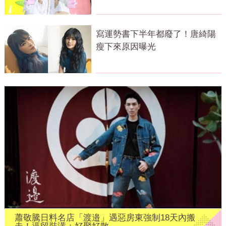
寫運勢書下半年都廢了！唐綺陽
瘦下來原因曝光
蕭敬騰日料名店「渡邉」遇惡房東強制18天內搬