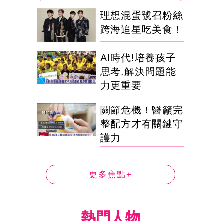
理想混蛋號召粉絲
跨海追星吃美食！
AI時代!培養孩子
思考.解決問題能
力更重要
關節危機！醫籲完
整配方才有關鍵守
護力
更多焦點+
熱門人物