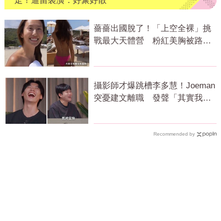
走！逼留裝潢：好聚好散
薔薔出國脫了！「上空全裸」挑
戰最大天體營 粉紅美胸被路人
狂讚
攝影師才爆跳槽李多慧！Joeman
突憂建文離職 發聲「其實我很
清楚」
Recommended by