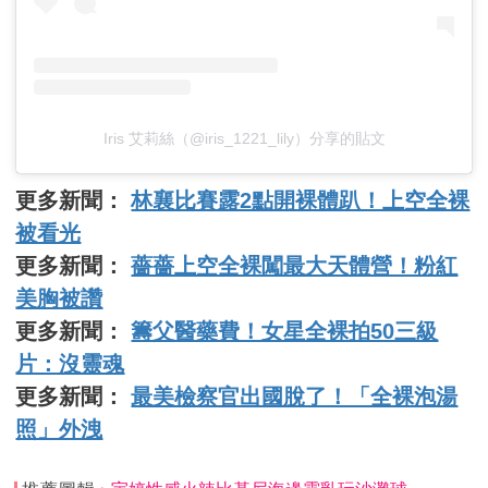
Iris 艾莉絲（@iris_1221_lily）分享的貼文
更多新聞：
林襄比賽露2點開裸體趴！上空全裸
被看光
更多新聞：
薔薔上空全裸闖最大天體營！粉紅
美胸被讚
更多新聞：
籌父醫藥費！女星全裸拍50三級
片：沒靈魂
更多新聞：
最美檢察官出國脫了！「全裸泡湯
照」外洩