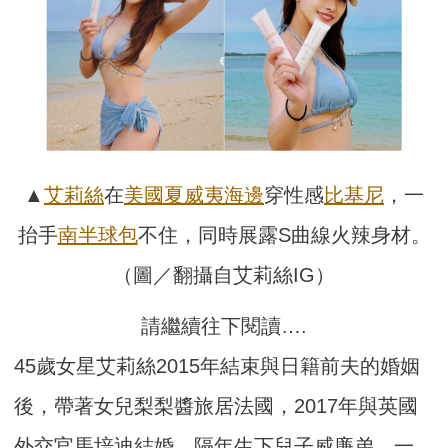
▲
艾莉絲
在
美國夏威夷
海邊
穿性感
比基尼
，一
抬手
南半球包
不住，同時展露S曲線火辣身材。
（圖／翻攝自艾莉絲IG）
請繼續往下閱讀….
45歲女星艾莉絲2015年結束與日籍前夫的婚姻
後，帶著女兒梨梨醬旅居法國，2017年與英國
外交官馬培迪結婚，隔年生下兒子威廉弟，一