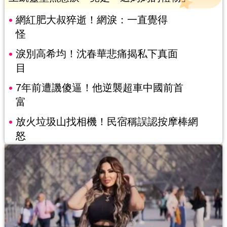
網紅肥大叔猝逝！網淚：一直覺得
怪
淚別高希均！沈春華悲痛揭私下真面
目
7年前遭譏傻逼！他逆襲超車中國前首
富
放火垃圾山找相機！民宿稱誤認按摩棒網
怒