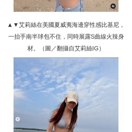
▲▼艾莉絲在美國夏威夷海邊穿性感比基尼，
一抬手南半球包不住，同時展露S曲線火辣身
材。（圖／翻攝自艾莉絲IG）