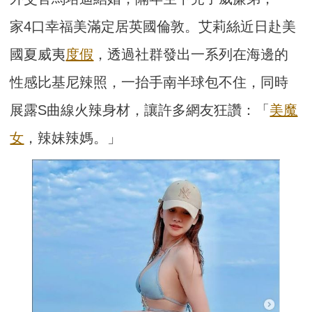
家4口幸福美滿定居英國倫敦。艾莉絲近日赴美
國夏威夷
度假
，透過社群發出一系列在海邊的
性感比基尼辣照，一抬手南半球包不住，同時
展露S曲線火辣身材，讓許多網友狂讚：「
美魔
女
，辣妹辣媽。」