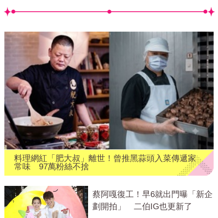
料理網紅「肥大叔」離世！曾推黑蒜頭入菜傳遞家
常味 97萬粉絲不捨
蔡阿嘎復工！早6就出門曝「新企
劃開拍」 二伯IG也更新了