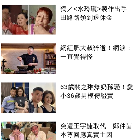
獨／<水玲瓏>製作出手
田路路領到退休金
網紅肥大叔猝逝！網淚：
一直覺得怪
63歲關之琳爆奶孫戀！愛
小36歲男模傳證實
突遭王宇婕取代 鄭仲茵
本尊回應真實主因