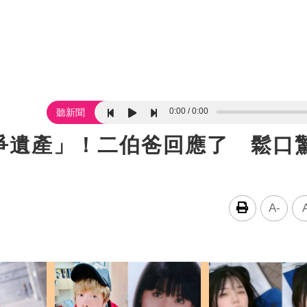
0:00
0:00
聽新聞
爭遺產」！二伯爸回應了 鬆口
A-