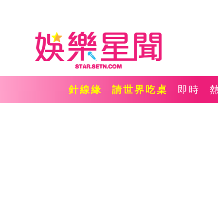
針線緣
請世界吃桌
即時