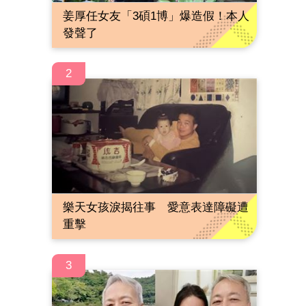
姜厚任女友「3碩1博」爆造假！本人
發聲了
2
樂天女孩淚揭往事 愛意表達障礙遭
重擊
3