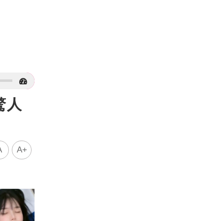
驚人
A
A+