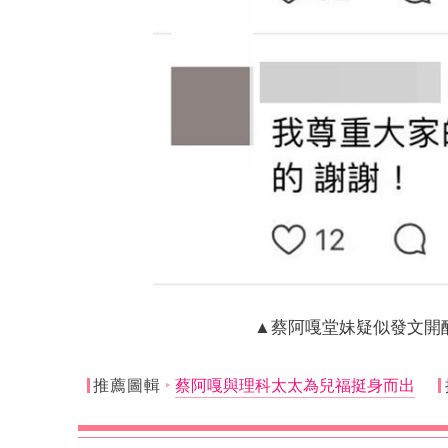
▲蔡阿嘎堂妹疑似發文開酸
推薦圖輯
蔡阿嘎與理科太太為兒福挺身而出