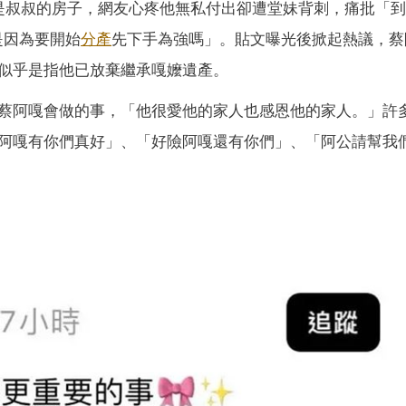
是叔叔的房子，網友心疼他無私付出卻遭堂妹背刺，痛批「
是因為要開始
分產
先下手為強嗎」。貼文曝光後掀起熱議，蔡
似乎是指他已放棄繼承嘎嬤遺產。
蔡阿嘎會做的事，「他很愛他的家人也感恩他的家人。」許
阿嘎有你們真好」、「好險阿嘎還有你們」、「阿公請幫我