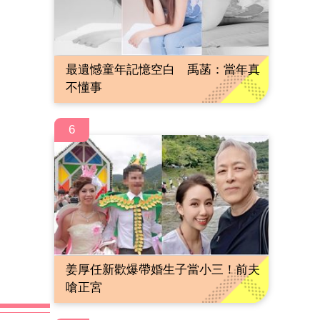
最遺憾童年記憶空白 禹菡：當年真
不懂事
6
姜厚任新歡爆帶婚生子當小三！前夫
嗆正宮