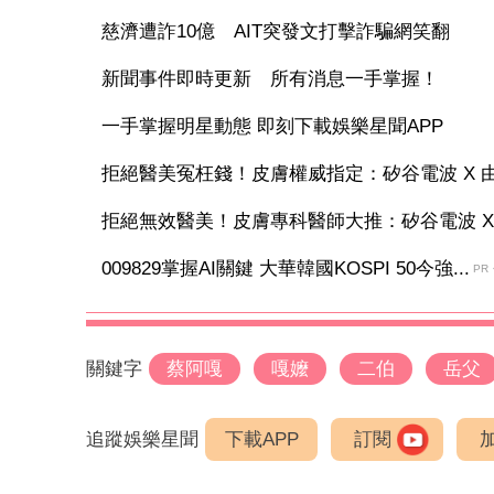
慈濟遭詐10億 AIT突發文打擊詐騙網笑翻
新聞事件即時更新 所有消息一手掌握！
一手掌握明星動態 即刻下載娛樂星聞APP
拒絕醫美冤枉錢！皮膚權威指定：矽谷電波 X 由內
拒絕無效醫美！皮膚專科醫師大推：矽谷電波 X 讓
009829掌握AI關鍵 大華韓國KOSPI 50今強...
PR
關鍵字
蔡阿嘎
嘎嬤
二伯
岳父
追蹤娛樂星聞
下載APP
訂閱