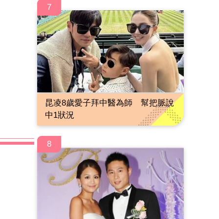
7
昆凌8歲愛子拜中醫為師 幫把脈說
中1狀況
8