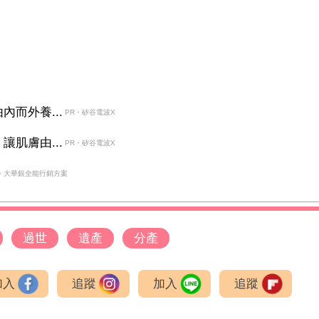
而外養...
PR・矽谷電波X
肌膚由...
PR・矽谷電波X
・大華銀全能行銷方案
過世
遺產
分產
加入
追蹤
加入
追蹤