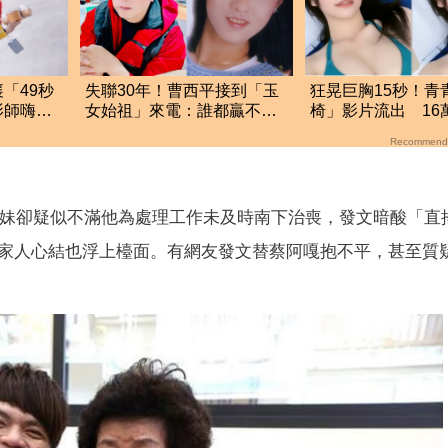
「49秒
失聯30年！曹西平接到「玉
狂晃巨胸15秒！青
影師嗨到
女始祖」來電：誰都贏不了
椅」影片流出 16
妳
光
Recommend
妹卻疑似不滿他為處理工作未及時南下治喪，發文暗酸「直
家人心結也浮上檯面。有網友發文替蔡阿嘎抱不平，甚至質