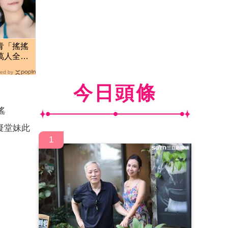
青「搖搖
萬人全看
ed by
今日頭條
搖
疑堂妹此
1