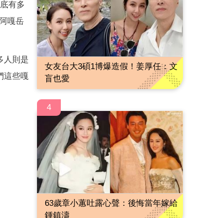
到底有多
阿嘎岳
多人則是
女友台大3碩1博爆造假！姜厚任：文
們這些嘎
盲也愛
4
63歲章小蕙吐露心聲：後悔當年嫁給
鍾鎮濤