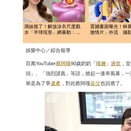
滴妹脫了！解放泳衣尺度戲
震撼畫面曝光！林襄
水「半球現形」網暴動：變
激情片」外流 攝
滴辣妹
手抖
娛樂中心／綜合報導
百萬YouTuber
蔡阿嘎
90歲奶奶「
嘎嬤
」
過世
，堂
頭」、「強烈譴責」等語，掀起一連串風暴，一
舉是為了爭
遺產
，對此蔡阿嘎
岳父
也回應了。