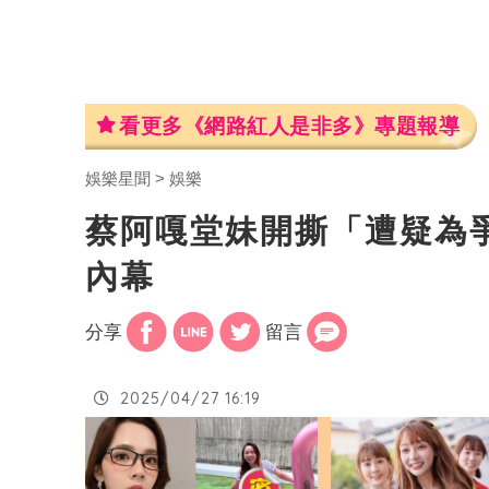
看更多《網路紅人是非多》專題報導
娛樂星聞
娛樂
蔡阿嘎堂妹開撕「遭疑為
內幕
分享
留言
2025/04/27 16:19