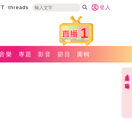
YT
threads
登入
1
音樂
專題
影音
節目
圖輯
直播✦活動