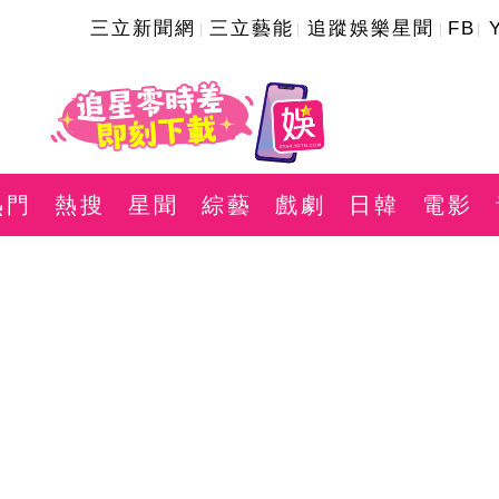
三立新聞網
三立藝能
追蹤娛樂星聞
FB
熱門
熱搜
星聞
綜藝
戲劇
日韓
電影