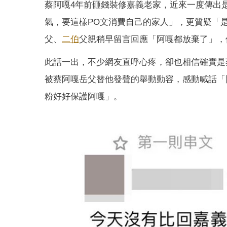
蔡阿嘎4年前砸錢裝修嘉義老家，近來一度傳出
氣，要這樣PO文消費自己的家人」，更質疑「
父、
二伯
父親稍早留言回應「阿嘎都放棄了」，
此話一出，不少網友直呼心疼，卻也相信確實是
被蔡阿嘎岳父替他發聲的舉動動容，感動喊話「
粉好好保護阿嘎」。