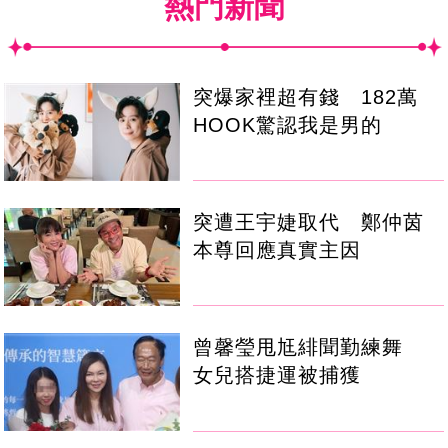
熱門新聞
突爆家裡超有錢 182萬
HOOK驚認我是男的
突遭王宇婕取代 鄭仲茵
本尊回應真實主因
曾馨瑩甩尪緋聞勤練舞
女兒搭捷運被捕獲