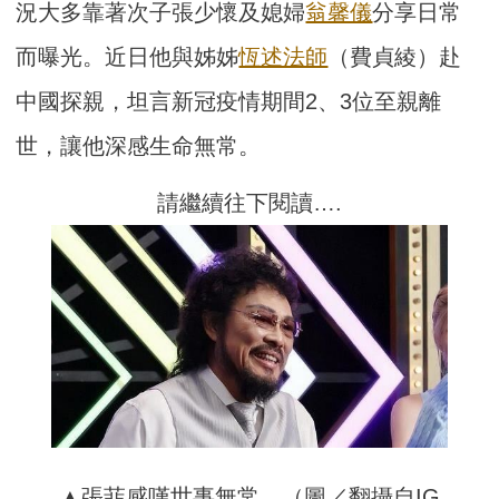
況大多靠著次子張少懷及媳婦
翁馨儀
分享日常
而曝光。近日他與姊姊
恆述法師
（費貞綾）赴
中國探親，坦言新冠疫情期間2、3位至親離
世，讓他深感生命無常。
請繼續往下閱讀….
▲張菲感嘆世事無常。（圖／翻攝自IG