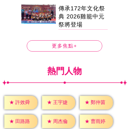
傳承172年文化祭
典 2026雞籠中元
祭將登場
更多焦點+
熱門人物
★
許效舜
★
王宇婕
★
鄭仲茵
★
田路路
★
周杰倫
★
曹雨婷