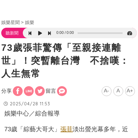
娛樂星聞
娛樂
0:00
0:00
聽新聞
73歲張菲驚傳「至親接連離
世」！突暫離台灣 不捨嘆：
人生無常
A-
A
A+
分享
留言
2025/04/28 11:53
娛樂中心／綜合報導
73歲「綜藝大哥大」
張菲
淡出螢光幕多年，近