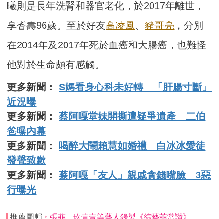
曦則是長年洗腎和器官老化，於2017年離世，
享耆壽96歲。至於好友
高凌風
、
豬哥亮
，分別
在2014年及2017年死於血癌和大腸癌，也難怪
他對於生命頗有感觸。
更多新聞：
S媽看身心科未好轉 「肝腸寸斷」
近況曝
更多新聞：
蔡阿嘎堂妹開撕遭疑爭遺產 二伯
爸曝內幕
更多新聞：
喝醉大鬧賴慧如婚禮 白冰冰愛徒
發聲致歉
更多新聞：
蔡阿嘎「友人」親戚貪錢嘴臉 3惡
行曝光
推薦圖輯
張菲、玖壹壹等藝人錄製《綜藝菲常讚》