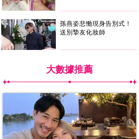
孫燕姿悲慟現身告別式！
送別摯友化妝師
大數據推薦