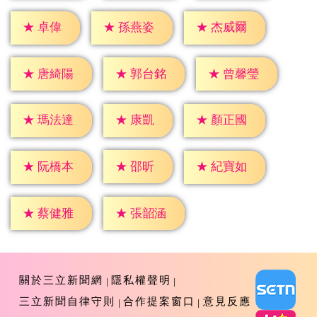
★
卓偉
★
孫燕姿
★
杰威爾
★
唐綺陽
★
郭台銘
★
曾馨瑩
★
康凱
★
瑪法達
★
顏正國
★
邵昕
★
阮橋本
★
紀寶如
★
蔡健雅
★
張韶涵
關於三立新聞網
隱私權聲明
三立新聞自律守則
合作提案窗口
意見反應