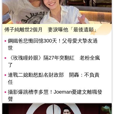
傅子純離世2個月 妻淚曝他「最後遺願」
鋼鐵爸悲慟回憶300天！父母愛犬摯友過
世
《玫瑰瞳鈴眼》隔27年突翻紅 老粉全瘋
了
連戰二媳動怒點名財政部 開轟：不負責
任
攝影爆跳槽李多慧！Joeman憂建文離職發
聲