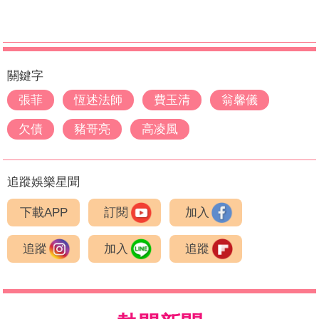
關鍵字
張菲
恆述法師
費玉清
翁馨儀
欠債
豬哥亮
高凌風
追蹤娛樂星聞
下載APP
訂閱
加入
追蹤
加入
追蹤