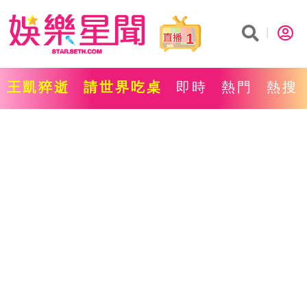
1
王凱猝逝
請世界吃桌
即時
熱門
熱搜