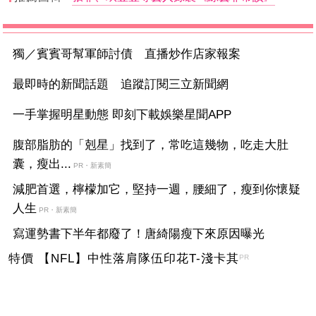
獨／賓賓哥幫軍師討債 直播炒作店家報案
最即時的新聞話題 追蹤訂閱三立新聞網
一手掌握明星動態 即刻下載娛樂星聞APP
腹部脂肪的「剋星」找到了，常吃這幾物，吃走大肚
囊，瘦出...
PR・新素簡
減肥首選，檸檬加它，堅持一週，腰細了，瘦到你懷疑
人生
PR・新素簡
寫運勢書下半年都廢了！唐綺陽瘦下來原因曝光
特價 【NFL】中性落肩隊伍印花T-淺卡其
PR