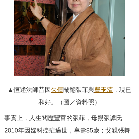
▲恆述法師昔因
欠債
鬧翻張菲與
費玉清
，現已
和好。（圖／資料照）
事實上，人生閱歷豐富的張菲，母親張譚氏
2010年因婦科癌症過世，享壽85歲；父親張舞