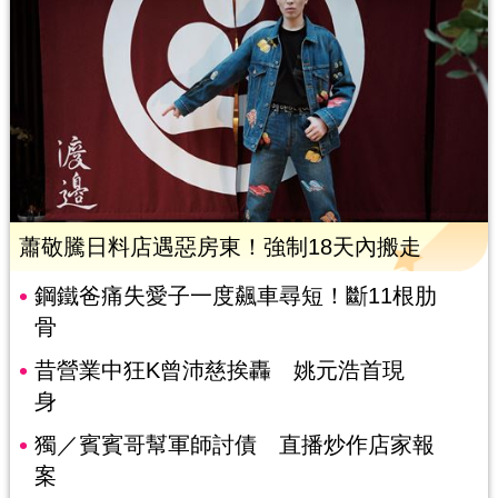
蕭敬騰日料店遇惡房東！強制18天內搬走
鋼鐵爸痛失愛子一度飆車尋短！斷11根肋
骨
昔營業中狂K曾沛慈挨轟 姚元浩首現
身
獨／賓賓哥幫軍師討債 直播炒作店家報
案