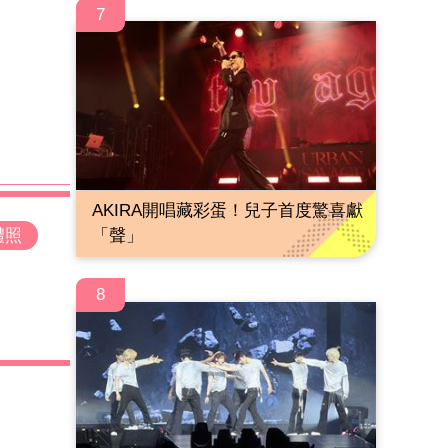
7
AKIRA開唱藏彩蛋！兒子首度驚喜獻
禮照
「聲」
8