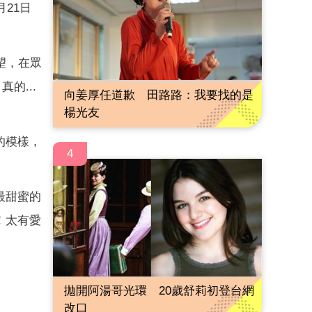
月21日
望，在眾
真的...
向姜厚任道歉 田路路：我要找的是
楊光友
的模樣，
4
最甜蜜的
！太有愛
拋開阿湯哥光環 20歲舒莉初登台網
改口