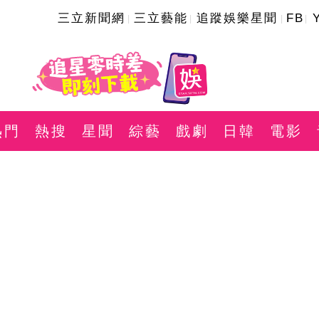
三立新聞網
三立藝能
追蹤娛樂星聞
FB
熱門
熱搜
星聞
綜藝
戲劇
日韓
電影