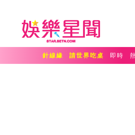
針線緣
請世界吃桌
即時