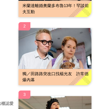
米蘭達離婚奧蘭多布魯13年！罕談前
夫互動
2
獨／田路路突改口找楊光友 許常德
爆內幕
3
出櫃認愛