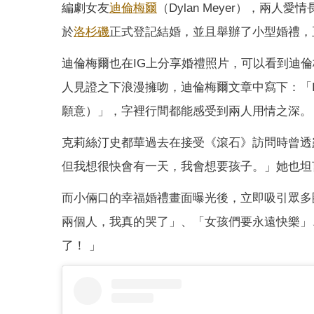
編劇女友
迪倫梅爾
（Dylan Meyer），兩人
於
洛杉磯
正式登記結婚，並且舉辦了小型婚禮，
迪倫梅爾也在IG上分享婚禮照片，可以看到迪
人見證之下浪漫擁吻，迪倫梅爾文章中寫下：「I do. I real
願意）」，字裡行間都能感受到兩人用情之深。
克莉絲汀史都華過去在接受《滾石》訪問時曾透
但我想很快會有一天，我會想要孩子。」她也坦
而小倆口的幸福婚禮畫面曝光後，立即吸引眾多
兩個人，我真的哭了」、「女孩們要永遠快樂」
了！ 」