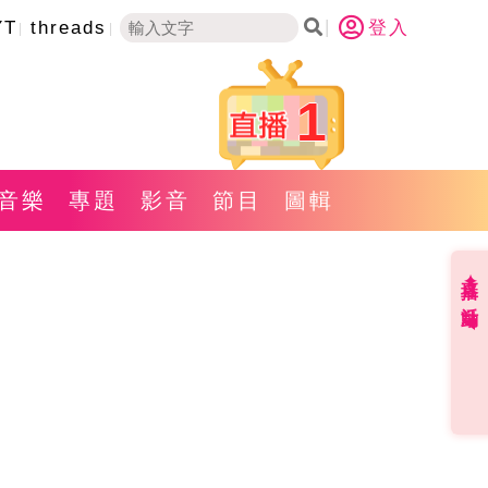
YT
threads
登入
1
音樂
專題
影音
節目
圖輯
直播✦活動