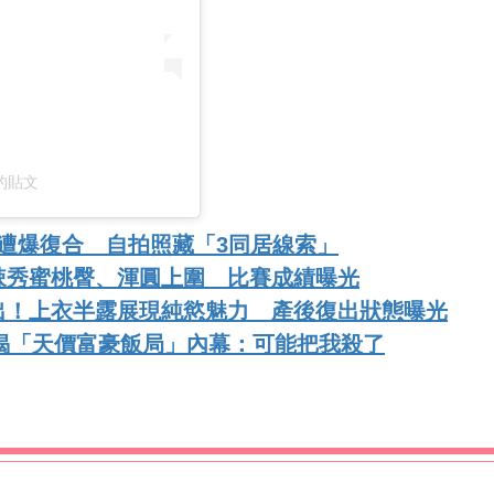
分享的貼文
遭爆復合 自拍照藏「3同居線索」
辣秀蜜桃臀、渾圓上圍 比賽成績曝光
出！上衣半露展現純慾魅力 產後復出狀態曝光
親揭「天價富豪飯局」內幕：可能把我殺了