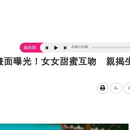
0:00
0:00
聽新聞
畫面曝光！女女甜蜜互吻 親揭
A-