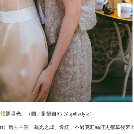
婚禮
照曝光。（圖／翻攝自IG @spillzdylz）
tewart）過去主演「暮光之城」爆紅，不過克莉絲汀史都華後來