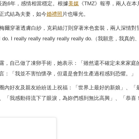
愛情長跑6年，感情相當穩定。根據
美媒
《TMZ》報導，兩人在本
正式結為夫妻，如今
婚禮照
片也曝光。
倫梅爾穿著透膚白紗，克莉絲汀則穿著米色套裝，兩人深情對
ly really really really really do.（我願意，我真的、
露，自己做了凍卵手術，她表示：「雖然還不確定未來家庭
言：「我並不害怕懷孕，但還是會對生產過程感到恐懼。」
圈內好友及親友紛紛送上祝福：「世界上最好的新娘」、「
、「我感動得流下了眼淚，為妳們感到無比高興」、「恭喜