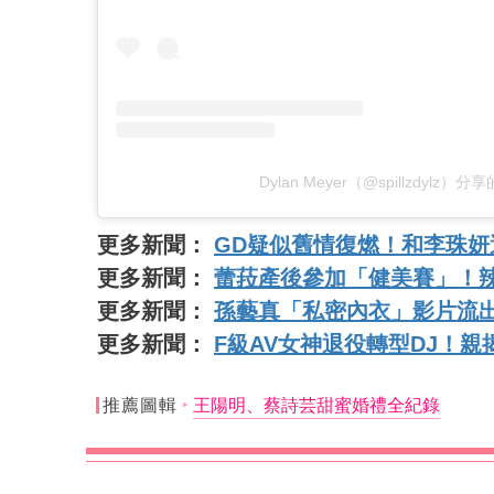
Dylan Meyer（@spillzdylz）
更多新聞：
GD疑似舊情復燃！和李珠妍
更多新聞：
蕾菈產後參加「健美賽」！
更多新聞：
孫藝真「私密內衣」影片流
更多新聞：
F級AV女神退役轉型DJ！
推薦圖輯
王陽明、蔡詩芸甜蜜婚禮全紀錄