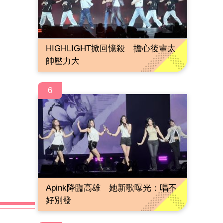
HIGHLIGHT掀回憶殺 擔心後輩太
帥壓力大
6
Apink降臨高雄 她新歌曝光：唱不
好別發