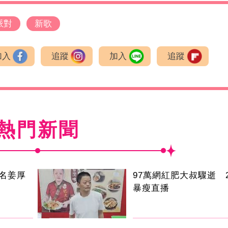
派對
新歌
加入
追蹤
加入
追蹤
熱門新聞
名姜厚
97萬網紅肥大叔驟逝 
暴瘦直播