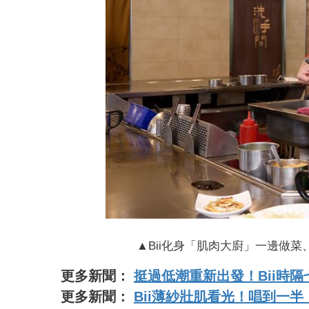
▲Bii化身「肌肉大廚」一邊做
更多新聞：
挺過低潮重新出發！Bii時
更多新聞：
Bii薄紗壯肌看光！唱到一半