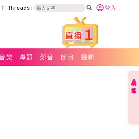
YT
threads
登入
1
音樂
專題
影音
節目
圖輯
直播✦活動