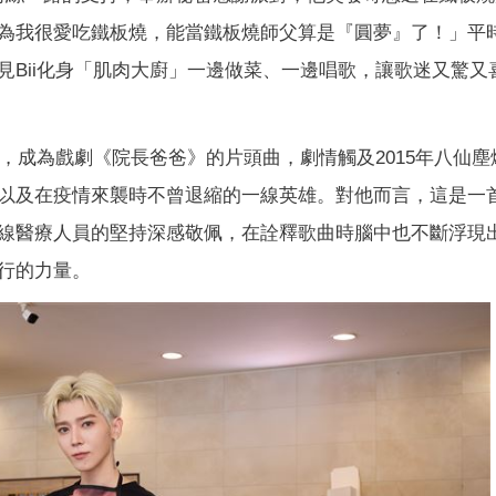
為我很愛吃鐵板燒，能當鐵板燒師父算是『圓夢』了！」平
見Bii化身「肌肉大廚」一邊做菜、一邊唱歌，讓歌迷又驚又
〉，成為戲劇《院長爸爸》的片頭曲，劇情觸及2015年八仙塵
以及在疫情來襲時不曾退縮的一線英雄。對他而言，這是一
線醫療人員的堅持深感敬佩，在詮釋歌曲時腦中也不斷浮現
行的力量。