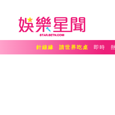
針線緣
請世界吃桌
即時