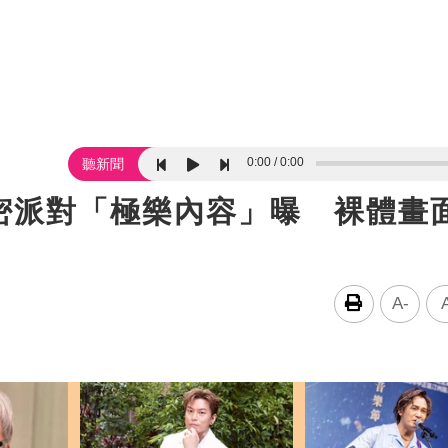
0:00
0:00
聽新聞
密派對「極樂內容」曝 裸體畫
A-