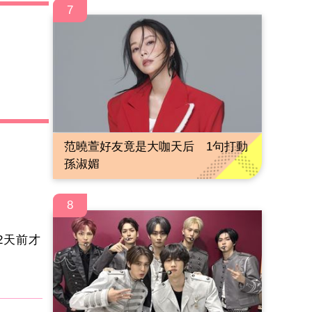
7
范曉萱好友竟是大咖天后 1句打動
孫淑媚
8
2天前才