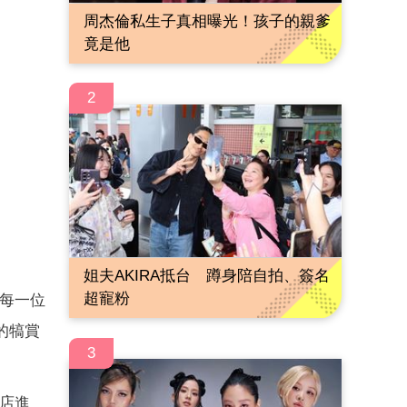
周杰倫私生子真相曝光！孩子的親爹
竟是他
2
姐夫AKIRA抵台 蹲身陪自拍、簽名
超寵粉
給每一位
的犒賞
3
燒店進