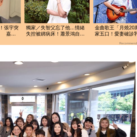
！張宇突
獨家／失智父忘了他…情緒
金曲歌王「月燒20
」 嘉賓
失控被綁病床！蕭景鴻自責
家五口！愛妻確診
吐「最大遺憾」
鬆口治療近況
Recommend