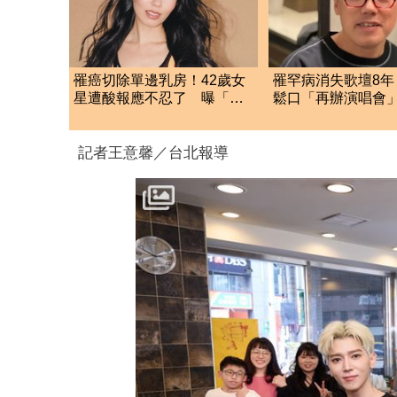
罹癌切除單邊乳房！42歲女
罹罕病消失歌壇8年
星遭酸報應不忍了 曝「煎
鬆口「再辦演唱會
熬內幕」放閃新歡
人選曝光了
記者王意馨／台北報導