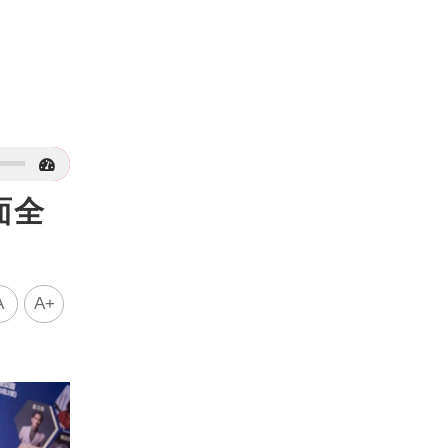
面全
A
A+