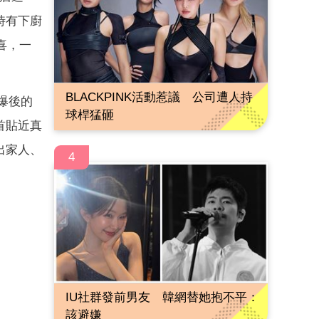
時有下廚
喜，一
BLACKPINK活動惹議 公司遭人持
爆後的
球桿猛砸
首貼近真
出家人、
4
IU社群發前男友 韓網替她抱不平：
該避嫌