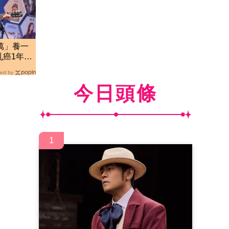
萬」養一
乳癌1年…
ed by
今日頭條
1