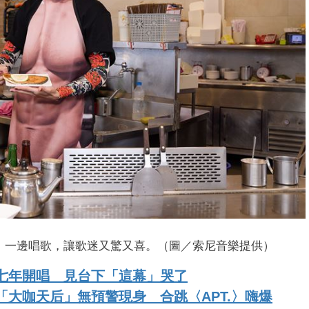
菜、一邊唱歌，讓歌迷又驚又喜。（圖／索尼音樂提供）
隔七年開唱 見台下「這幕」哭了
「大咖天后」無預警現身 合跳〈APT.〉嗨爆