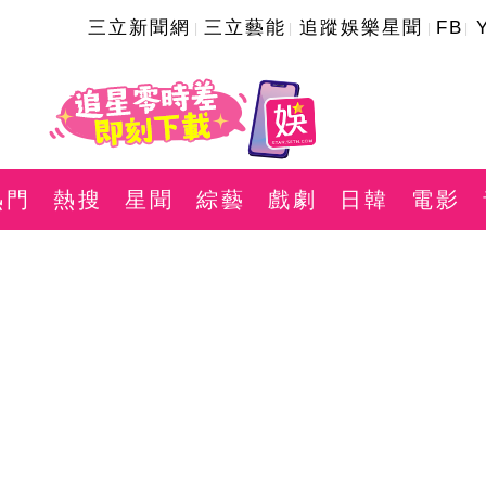
三立新聞網
三立藝能
追蹤娛樂星聞
FB
熱門
熱搜
星聞
綜藝
戲劇
日韓
電影