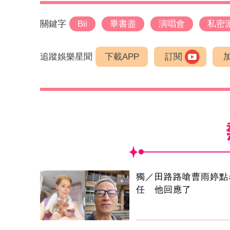
關鍵字
Bii
畢書盡
演唱會
私密
追蹤娛樂星聞
下載APP
訂閱
獨／田路路嗆曹雨婷點
任 他回應了