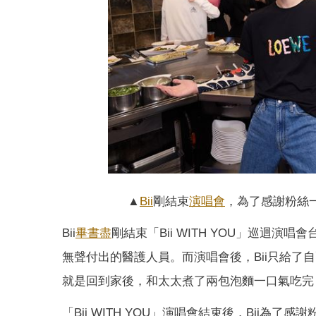
▲
Bii
剛結束
演唱會
，為了感謝粉絲
Bii
畢書盡
剛結束「Bii WITH YOU」巡迴
無聲付出的醫護人員。而演唱會後，Bii只給
就是回到家後，和太太煮了兩包泡麵一口氣吃完
「Bii WITH YOU」演唱會結束後，Bii