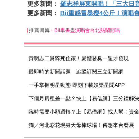
更多新聞：
羅志祥屏東開唱！「三大日音
更多新聞：
Bii重感冒暴瘦4公斤！演
推薦圖輯
Bii畢書盡演唱會台北熱鬧開唱
黃明志二舅猝死住家！屍體發臭一週才發現
最即時的新聞話題 追蹤訂閱三立新聞網
一手掌握明星動態 即刻下載娛樂星聞APP
下個月房租差一點？快上【易借網】三分鐘解
臨時需要小額週轉？上【易借網】找人幫！資
獨／河北彩花現身天母棒球場！傳想來台發展 味