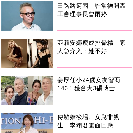
田路路窮困 許常德開轟
工會理事長曹雨婷
亞莉安娜瘦成排骨精 家
人急介入：她不好
姜厚任小24歲女友智商
146！獲台大3碩博士
傳離婚檢場、女兒非親
生 李翊君露面回應