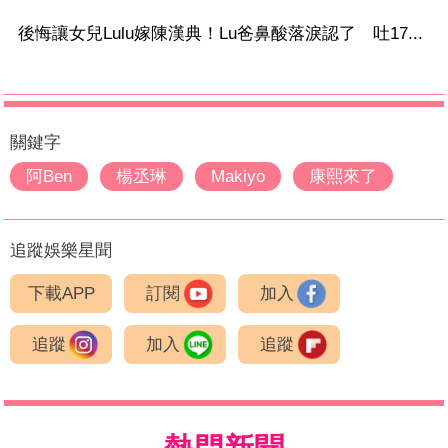
後悔讓女兒Lulu嫁陳漢典！Lu爸鼻酸落淚認了 吐17...
關鍵字
阿Ben
楊丞琳
Makiyo
康熙來了
追蹤娛樂星聞
下載APP
訂閱
加入
追蹤
加入
追蹤