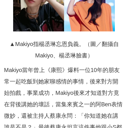
▲Makiyo指楊丞琳忘恩負義。（圖／翻攝自
Makiyo、楊丞琳臉書）
Makiyo當年曾上《康熙》爆料一位10年的朋友
常一起吃飯到她家聊感情的事情，後來對方開
始拍戲，事業成功，Makiyo後來才知道對方竟
在背後講她的壞話，當集來賓之一的阿Ben表情
微妙，還被主持人蔡康永問：「你知道她在講
誰是不是？」最後蔡康永坦言這件事他跟小S都