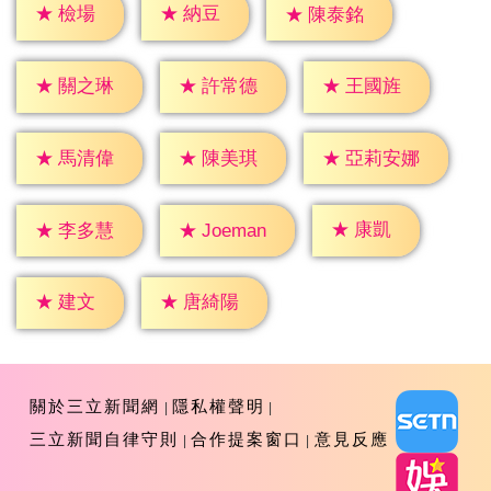
★
檢場
★
納豆
★
陳泰銘
★
關之琳
★
許常德
★
王國旌
★
馬清偉
★
陳美琪
★
亞莉安娜
★
康凱
★
李多慧
★
Joeman
★
建文
★
唐綺陽
關於三立新聞網
隱私權聲明
三立新聞自律守則
合作提案窗口
意見反應