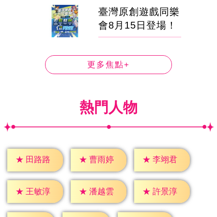
臺灣原創遊戲同樂
會8月15日登場！
更多焦點+
熱門人物
★
田路路
★
曹雨婷
★
李翊君
★
王敏淳
★
潘越雲
★
許景淳