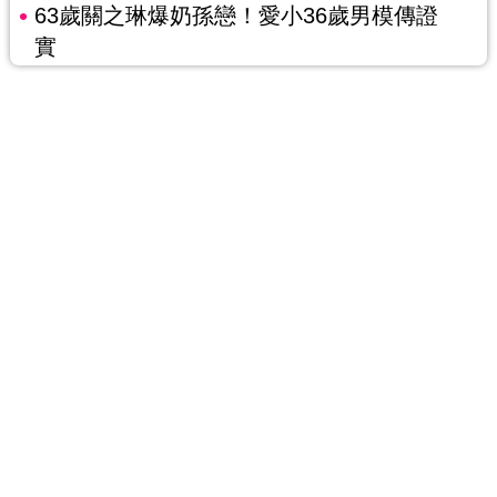
63歲關之琳爆奶孫戀！愛小36歲男模傳證
實