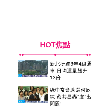
HOT焦點
新北捷運8年4線通
車 日均運量飆升
13倍
綠中常會助選何欣
純 蔡其昌轟"盧"出
問題!