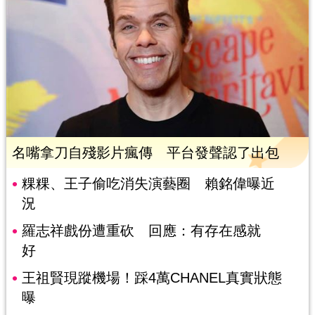
名嘴拿刀自殘影片瘋傳 平台發聲認了出包
粿粿、王子偷吃消失演藝圈 賴銘偉曝近
況
羅志祥戲份遭重砍 回應：有存在感就
好
王祖賢現蹤機場！踩4萬CHANEL真實狀態
曝