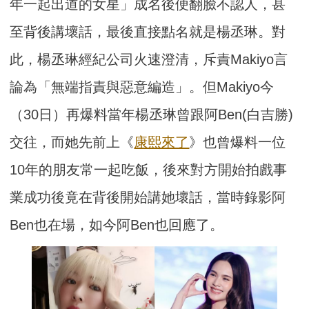
年一起出道的女星」成名後便翻臉不認人，甚
至背後講壞話，最後直接點名就是楊丞琳。對
此，楊丞琳經紀公司火速澄清，斥責Makiyo言
論為「無端指責與惡意編造」。但Makiyo今
（30日）再爆料當年楊丞琳曾跟阿Ben(白吉勝)
交往，而她先前上《
康熙來了
》也曾爆料一位
10年的朋友常一起吃飯，後來對方開始拍戲事
業成功後竟在背後開始講她壞話，當時錄影阿
Ben也在場，如今阿Ben也回應了。