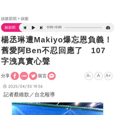
娛樂星聞
娛樂
0:00
0:00
聽新聞
楊丞琳遭Makiyo爆忘恩負義！
舊愛阿Ben不忍回應了 107
字洩真實心聲
A-
A
A+
分享
留言
2025/04/30 19:56
記者蔡維歆／台北報導