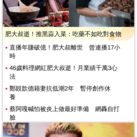
肥大叔逝！推黑蒜入菜：吃藥不如吃對食物
直播年賺破億！肥大叔離世 曾連播17小
時
46歲料理網紅肥大叔逝！月業績千萬3心
法
鄭靚歆德籍妻抗低潮2年 暫停創作休
養
蔡阿嘎喊怕被炎上做最好準備 網轟自打
臉