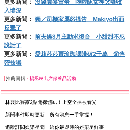
更多新聞：
沒錢買麥當勞 啦啦隊女神哭曝收
入慘況
更多新聞：
獨／司機家屬怒提告 Makiyo出面
反擊了
更多新聞：
前夫爆3月主動求復合 小甜甜不忍
說話了
更多新聞：
愛莉莎莎賣瑜珈課賺破2千萬 銷售
密技曝
推薦圖輯
楊丞琳出席保養品活動
林襄比賽露2點開裸體趴！上空全裸被看光
新聞事件即時更新 所有消息一手掌握！
追蹤訂閱娛樂星聞 給你最即時的娛樂星鮮事