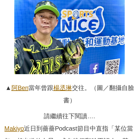
▲
阿Ben
當年曾跟
楊丞琳
交往。（圖／翻攝自臉
書）
請繼續往下閱讀….
Makiyo
近日到薔薔Podcast節目中直指「某位當