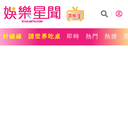
1
針線緣
請世界吃桌
即時
熱門
熱搜