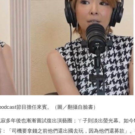
的podcast節目擔任來賓。（圖／翻攝自臉書）
瑩沉寂多年後也漸漸嘗試復出演藝圈；ㄚ子則淡出螢光幕。如今Ma
露：「司機要拿錢之前他們還出國去玩，因為他們還募款」。