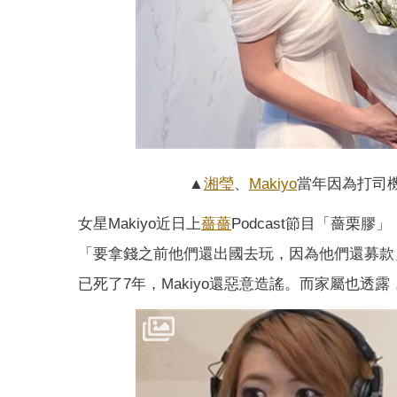
▲
湘瑩
、
Makiyo
當年因為打司機
女星Makiyo近日上
薔薔
Podcast節目「薔栗膠
「要拿錢之前他們還出國去玩，因為他們還募款
已死了7年，Makiyo還惡意造謠。而家屬也