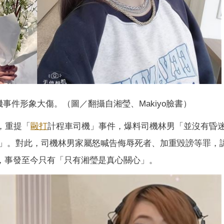
事件形象大傷。（圖／翻攝自湘瑩、Makiyo臉書）
」，重提「
毆打
計程車司機」事件，爆料司機林男「並沒有昏
」。對此，司機林男家屬怒喊告侮辱死者、加重毀謗等罪，
透露，事發至今只有「只有湘瑩是真心關心」。