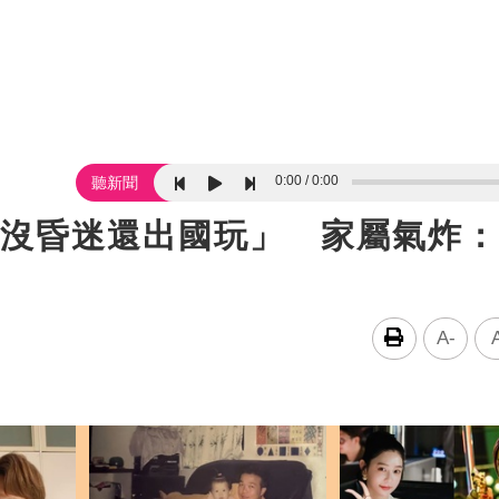
0:00
0:00
聽新聞
他「沒昏迷還出國玩」 家屬氣炸
A-