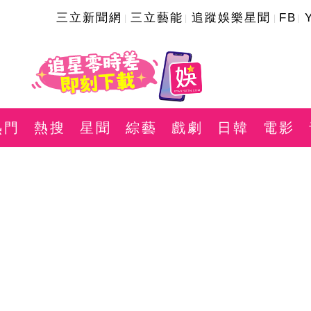
三立新聞網
三立藝能
追蹤娛樂星聞
FB
熱門
熱搜
星聞
綜藝
戲劇
日韓
電影