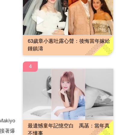
63歲章小蕙吐露心聲：後悔當年嫁給
鍾鎮濤
4
kiyo
最遺憾童年記憶空白 禹菡：當年真
接著爆
不懂事