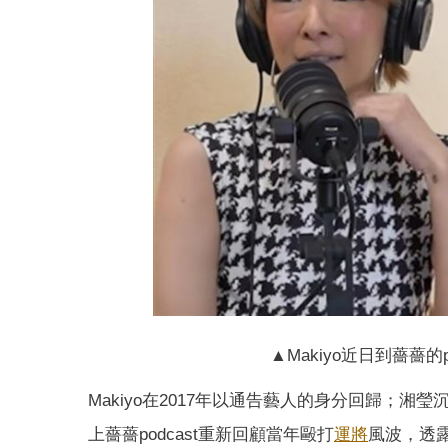
▲Makiyo近日到薔薔
Makiyo在2017年以通告藝人的身分回歸；湘
上薔薔podcast重新回顧當年毆打
運將
風波，透