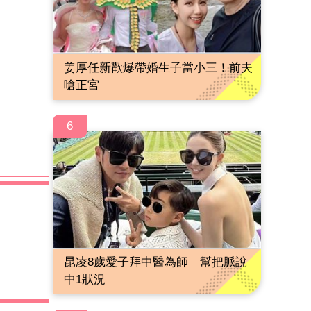
姜厚任新歡爆帶婚生子當小三！前夫
嗆正宮
6
昆凌8歲愛子拜中醫為師 幫把脈說
中1狀況