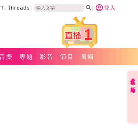
YT
threads
登入
1
音樂
專題
影音
節目
圖輯
直播✦活動