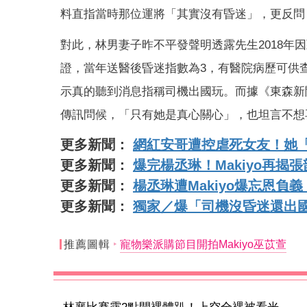
料直指當時那位運將「其實沒有昏迷」，更反問
對此，林男妻子昨不平發聲明透露先生2018
證，當年送醫後昏迷指數為3，有醫院病歷可供查
示真的聽到消息指稱司機出國玩。而據《東森新
傳訊問候，「只有她是真心關心」，也坦言不想
更多新聞：
網紅安哥遭控虐死女友！她
更多新聞：
爆完楊丞琳！Makiyo再
更多新聞：
楊丞琳遭Makiyo爆忘恩負
更多新聞：
獨家／爆「司機沒昏迷還出國
推薦圖輯
寵物樂派購節目開拍Makiyo巫苡萱