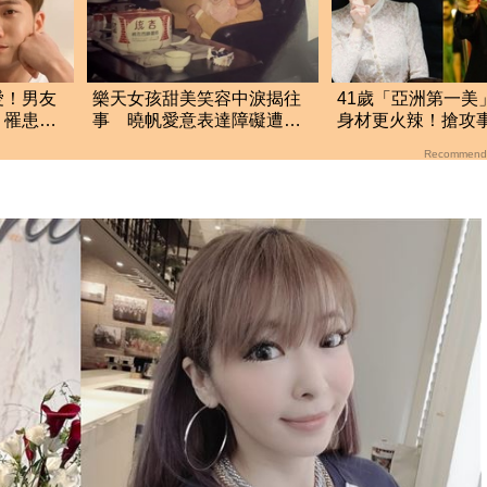
愛！男友
樂天女孩甜美笑容中淚揭往
41歲「亞洲第一美
：罹患隱
事 曉帆愛意表達障礙遭
身材更火辣！搶攻
「粉紅父愛」重擊
拍「中國豎屏短劇
Recommend