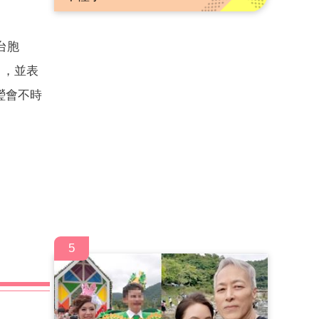
台胞
」，並表
瑩會不時
5