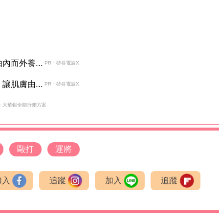
而外養...
PR・矽谷電波X
肌膚由...
PR・矽谷電波X
・大華銀全能行銷方案
毆打
運將
加入
追蹤
加入
追蹤