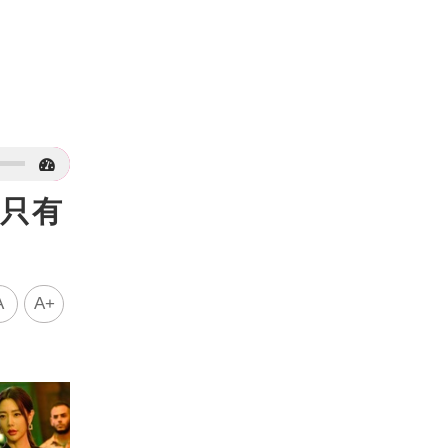
：只有
A
A+