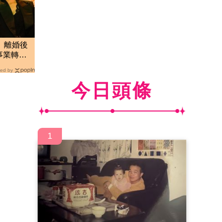
」離婚後
事業轉戰
」
ed by
今日頭條
1