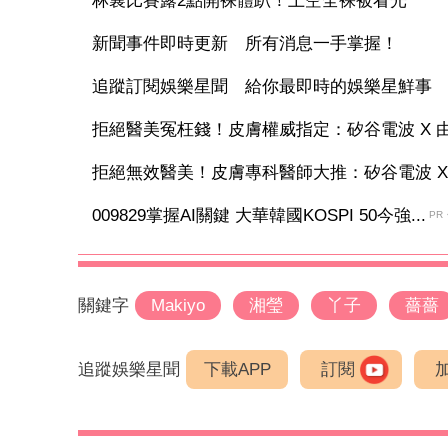
林襄比賽露2點開裸體趴！上空全裸被看光
新聞事件即時更新 所有消息一手掌握！
追蹤訂閱娛樂星聞 給你最即時的娛樂星鮮事
拒絕醫美冤枉錢！皮膚權威指定：矽谷電波 X 由內
拒絕無效醫美！皮膚專科醫師大推：矽谷電波 X 讓
009829掌握AI關鍵 大華韓國KOSPI 50今強...
PR
關鍵字
Makiyo
湘瑩
丫子
薔薔
追蹤娛樂星聞
下載APP
訂閱