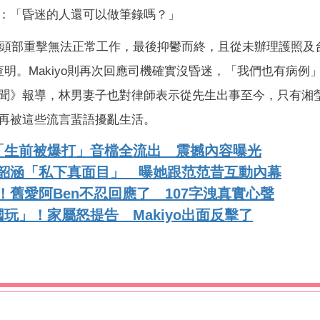
：「昏迷的人還可以做筆錄嗎？」
年因頭部重擊無法正常工作，最後抑鬱而終，且從未辦理護照及
明。Makiyo則再次回應司機確實沒昏迷，「我們也有病例
聞》報導，林男妻子也對律師表示從先生出事至今，只有湘
再被這些流言蜚語擾亂生活。
「生前被爆打」音檔全流出 震撼內容曝光
揭張韶涵「私下真面目」 曝她跟范范昔互動內幕
義！舊愛阿Ben不忍回應了 107字洩真實心聲
玩」！家屬怒提告 Makiyo出面反擊了