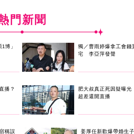
熱門新聞
碩1博」
獨／曹雨婷爆拿工會錢
宅 李亞萍發聲
直播？
肥大叔真正死因疑曝光
超差還開直播
宿稱誤
姜厚任新歡爆帶婚生