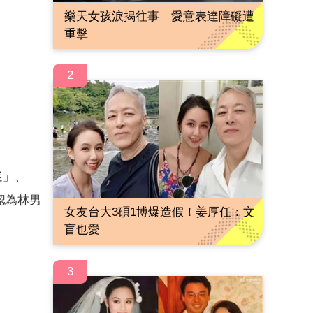
樂天女孩淚揭往事 愛意表達障礙遭
重擊
2
迷」、
認為林男
女友台大3碩1博爆造假！姜厚任：文
盲也愛
3