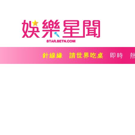
針線緣
請世界吃桌
即時