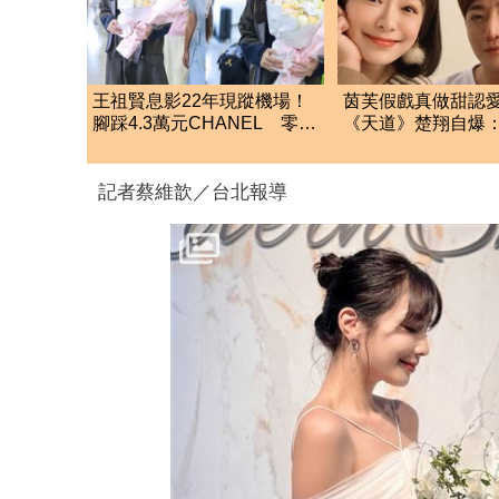
王祖賢息影22年現蹤機場！
茵芙假戲真做甜認
腳踩4.3萬元CHANEL 零修
《天道》楚翔自爆
圖真實狀態曝光
疾指甲變色陷低潮
記者蔡維歆／台北報導