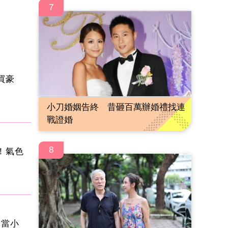
7
買豪
小刀婚姻告終 昔砸百萬辦婚禮找連
戰證婚
8
！氣色
子當小