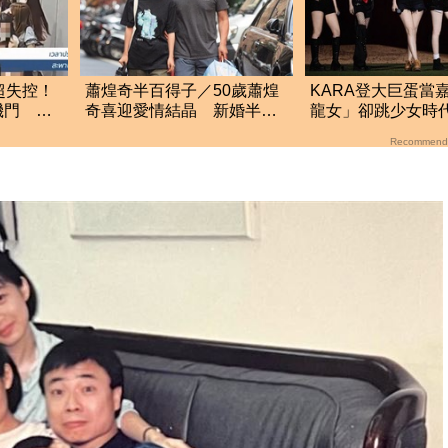
超失控！
蕭煌奇半百得子／50歲蕭煌
KARA登大巨蛋當
機門 泰
奇喜迎愛情結晶 新婚半年
龍女」卻跳少女時
「愛妻懷孕3個月」
粉氣炸：太尷尬！
Recommend