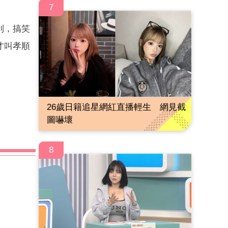
7
到，搞笑
才叫孝順
26歲日籍追星網紅直播輕生 網見截
圖嚇壞
8