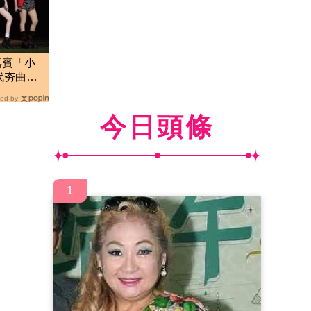
嘉賓「小
代夯曲？
ed by
今日頭條
1