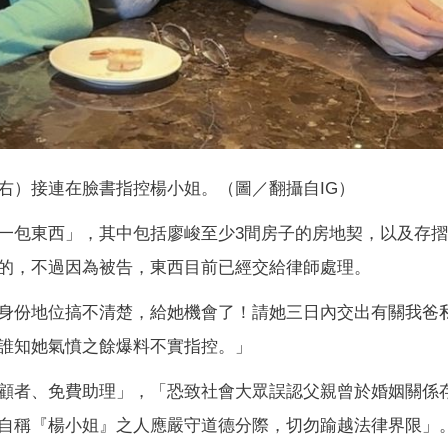
右）接連在臉書指控楊小姐。（圖／翻攝自IG）
一包東西」，其中包括廖峻至少3間房子的房地契，以及存
的，不過因為被告，東西目前已經交給律師處理。
身份地位搞不清楚，給她機會了！請她三日內交出有關我爸
誰知她氣憤之餘爆料不實指控。」
顧者、免費助理」，「恐致社會大眾誤認父親曾於婚姻關係
自稱『楊小姐』之人應嚴守道德分際，切勿踰越法律界限」