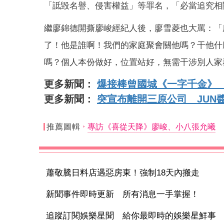
「詆毀名譽、侵害權益」等罪名，「必當追究相
繼廖錦德開撕廖峻經紀人後，廖雪菱也大罵：「
了！他是誰啊！我們的家庭聚會關他嗎？干他什
嗎？個人本份做好，位置站好，無需干涉別人家
更多新聞：
爆接棒曾國城《一字千金》
更多新聞：
突宣布離開三原公司 JUN
推薦圖輯
專訪《喜從天降》廖峻、小八張允曦
蕭敬騰日料店遇惡房東！強制18天內搬走
新聞事件即時更新 所有消息一手掌握！
追蹤訂閱娛樂星聞 給你最即時的娛樂星鮮事