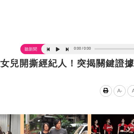
0:00
0:00
聽新聞
峻女兒開撕經紀人！突揭關鍵證
A-