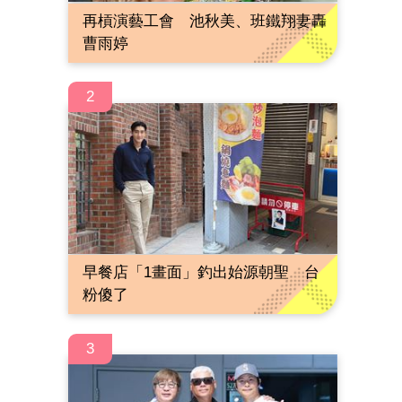
再槓演藝工會 池秋美、班鐵翔妻轟
曹雨婷
2
早餐店「1畫面」釣出始源朝聖 台
粉傻了
3