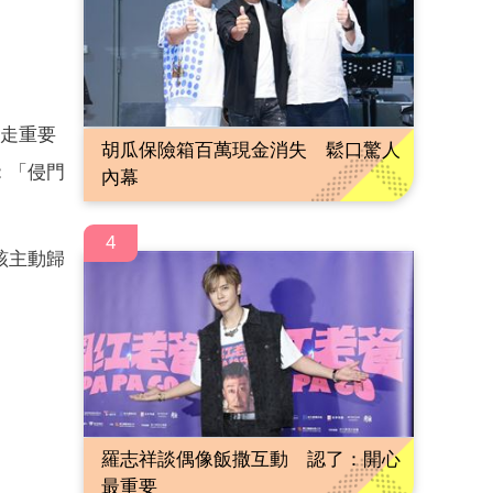
拿走重要
胡瓜保險箱百萬現金消失 鬆口驚人
：「侵門
內幕
4
該主動歸
羅志祥談偶像飯撒互動 認了：開心
最重要