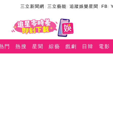
三立新聞網
三立藝能
追蹤娛樂星聞
FB
熱門
熱搜
星聞
綜藝
戲劇
日韓
電影