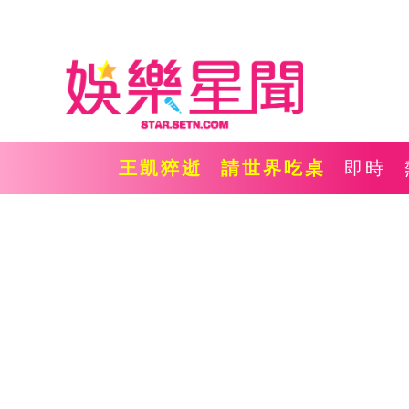
王凱猝逝
請世界吃桌
即時