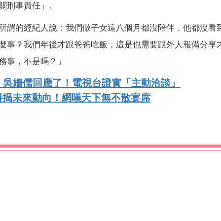
關刑事責任」。
所謂的經紀人說：我們做子女這八個月都沒陪伴，他都沒看
麼事？我們年後才跟爸爸吃飯，這是也需要跟外人報備分享
務事，不是嗎？」
 吳姍儒回應了！電視台證實「主動洽談」
醬揭未來動向！網嘆天下無不散宴席