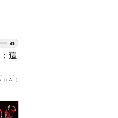
據：這
A
A+