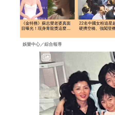
《金特務》蘇志燮老婆真面
22名中國女粉追星
目曝光！現身青龍獎這麼
硬擠空橋、強闖登
辣 低胸包不住險看光
航硬起來全拒載
娛樂中心／綜合報導