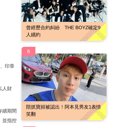
曾經歷合約糾紛 THE BOYZ確定9
人續約
6
摺、印章
私人財
陪抓寶頻被認出！阿本見男友1表情
存續期間
笑翻
。並指控