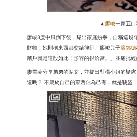
▲
廖峻
一家五口
廖峻3度中風倒下後，爆出家庭紛爭，自稱這幾
財物，她則稱東西都交給律師。廖峻兒子
廖錦德
踏戶就是這般如此！形容的很洽當。」並痛批經
廖雪菱分享弟弟的貼文，並提出對楊小姐的疑慮
還嗎？ 不屬於自己的東西佔為己有，就是竊盜