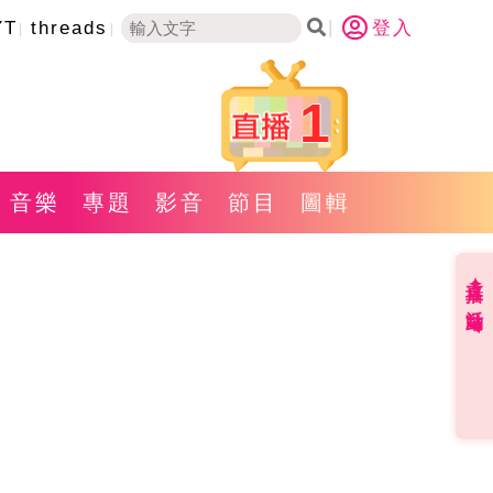
YT
threads
登入
1
音樂
專題
影音
節目
圖輯
直播✦活動