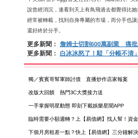
說曾經消沉，連看到天上有鳥飛過去都覺得比她
經常被轉載，找到自身專屬的市場，而分手也讓
還好終於分手。
更多新聞：
詹姆士切割600萬副業 痛
更多新聞：
白冰冰怒了！駁「分帳不清
獨／賓賓哥幫軍師討債 直播炒作店家報案
改版大回饋 熱門3C大獎接力送
一手掌握明星動態 即刻下載娛樂星聞APP
臨時需要小額週轉？上【易借網】找人幫！資
下個月房租差一點？快上【易借網】三分鐘解