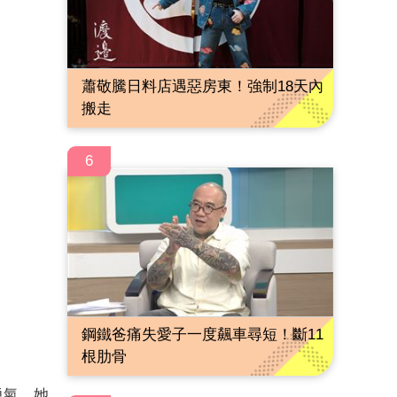
蕭敬騰日料店遇惡房東！強制18天內
搬走
6
鋼鐵爸痛失愛子一度飆車尋短！斷11
根肋骨
勇氣，她