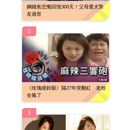
鋼鐵爸悲慟回憶300天！父母愛犬摯
友過世
2
《玫瑰瞳鈴眼》隔27年突翻紅 老粉
全瘋了
3