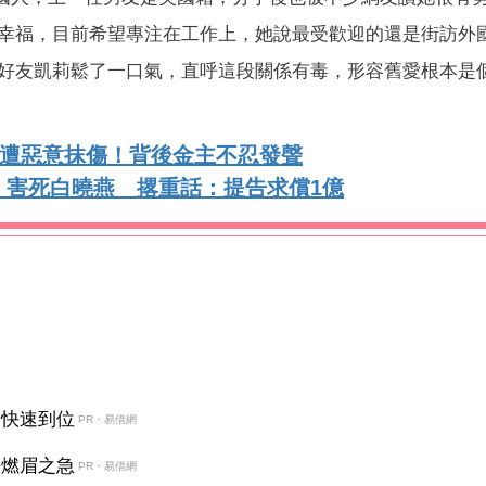
幸福，目前希望專注在工作上，她說最受歡迎的還是街訪外
好友凱莉鬆了一口氣，直呼這段關係有毒，形容舊愛根本是
批遭惡意抹傷！背後金主不忍發聲
」害死白曉燕 撂重話：提告求償1億
金快速到位
PR・易借網
決燃眉之急
PR・易借網