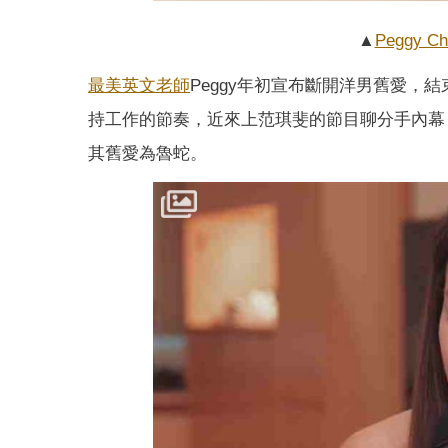
▲
Peggy Ch
最美英文老師
Peggy年初宣布斷開洋男舊愛，
持工作的節奏，近來上范琪斐的節目聊分手內幕
其舊愛為魯蛇。