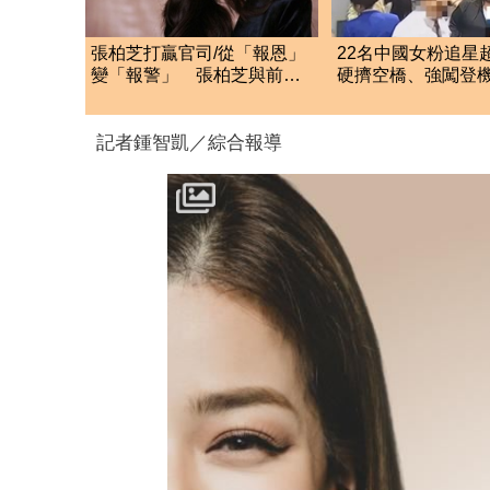
張柏芝打贏官司/從「報恩」
22名中國女粉追星
變「報警」 張柏芝與前經
硬擠空橋、強闖登
紀人荒唐合約曝光
航硬起來全拒載
記者鍾智凱／綜合報導