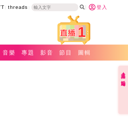
YT
threads
登入
1
音樂
專題
影音
節目
圖輯
直播✦活動