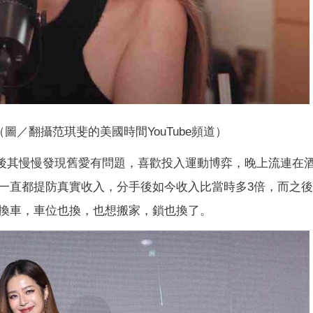
（圖／翻攝范琪斐的美國時間YouTube頻道）
往後其慢慢發現舊愛有問題，喜歡投入運動博弈，晚上流連在
一直都提防真實收入，分手後如今收入比當時多3倍，而之
換車，車位也換，也想搬家，鎖也換了。