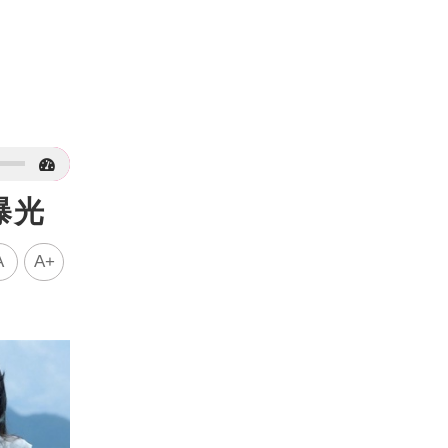
曝光
A
A+