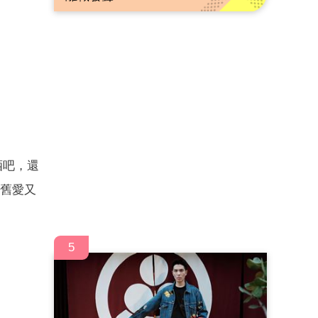
酒吧，還
後舊愛又
5