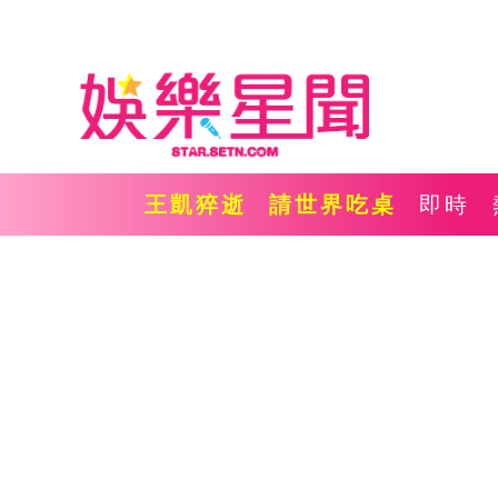
王凱猝逝
請世界吃桌
即時