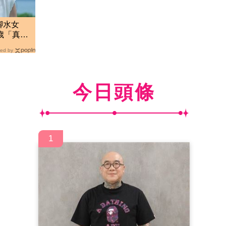
腳水女
歲「真實
ed by
今日頭條
1