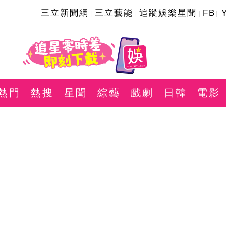
三立新聞網
三立藝能
追蹤娛樂星聞
FB
熱門
熱搜
星聞
綜藝
戲劇
日韓
電影