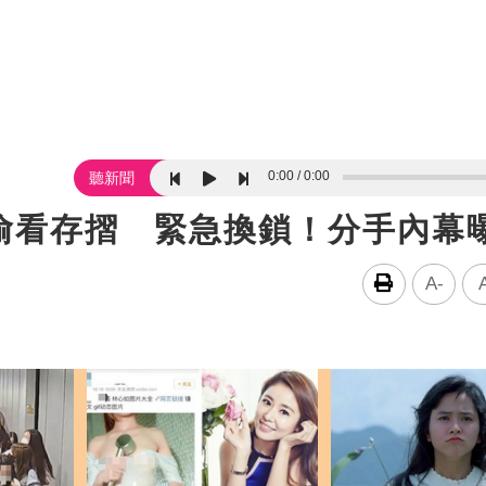
0:00
0:00
聽新聞
偷看存摺 緊急換鎖！分手內幕
A-