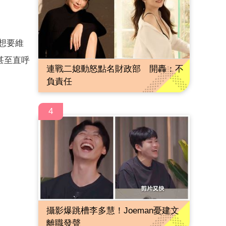
想要維
甚至直呼
連戰二媳動怒點名財政部 開轟：不
負責任
4
攝影爆跳槽李多慧！Joeman憂建文
離職發聲