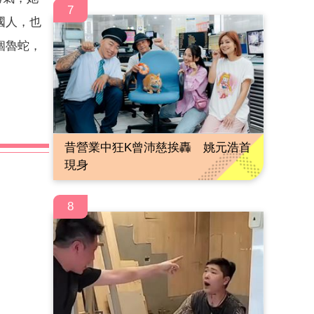
7
國人，也
個魯蛇，
昔營業中狂K曾沛慈挨轟 姚元浩首
現身
8