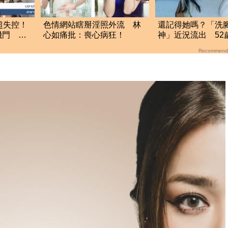
超失控！
色情網站瞎掰淫照外流 林
還記得她嗎？「洗
機門 泰
心如痛批：喪心病狂！
神」近況流出 52
面貌」曝光
Recommend