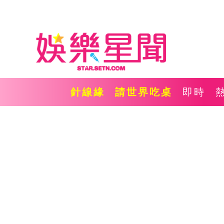
針線緣
請世界吃桌
即時