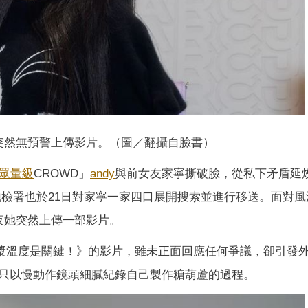
突然無預警上傳影片。（圖／翻攝自臉書）
眾量級
CROWD」
andy
與前女友家寧撕破臉，從私下矛盾延
北地檢署也於21日對家寧一家四口展開搜索並進行移送。面對
夜她突然上傳一部影片。
！糖漿溫度是關鍵！》的影片，雖未正面回應任何爭議，卻引發
只以慢動作鏡頭細膩紀錄自己製作糖葫蘆的過程。