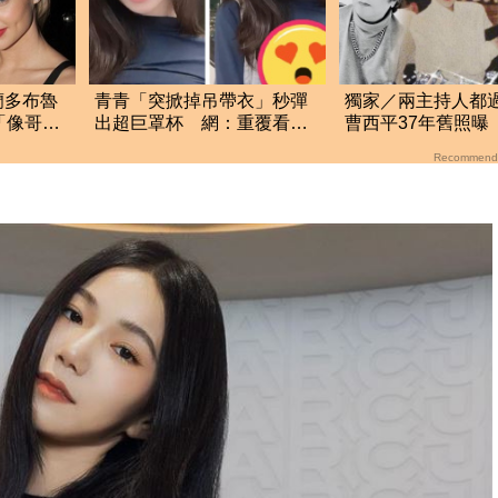
蘭多布魯
青青「突掀掉吊帶衣」秒彈
獨家／兩主持人都
「像哥哥
出超巨罩杯 網：重覆看了
曹西平37年舊照曝
N遍
面目催淚：毫無架
Recommend