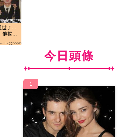
過世了…
 他揭真
子
ed by
今日頭條
1