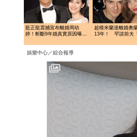
藍正龍震撼宣布離婚周幼
超模米蘭達離婚奧
婷！斬斷9年婚真實原因曝
13年！ 罕談前夫
光 一度傳出舊情復燃
一樣」曝相處模式
娛樂中心／綜合報導