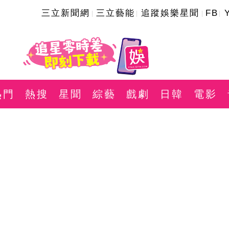
三立新聞網
三立藝能
追蹤娛樂星聞
FB
熱門
熱搜
星聞
綜藝
戲劇
日韓
電影