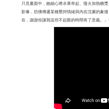
只見畫面中，她細心將水果串起、慢火加熱糖漿
影像，彷彿傳遞某種壓抑情緒與內在沈澱的象徵
在，謝謝你讓我這些不起眼的時間有了意義。」