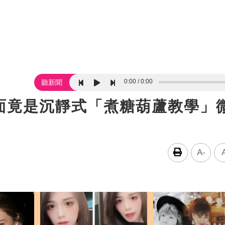
0:00
0:00
聽新聞
面竟是沉靜式「煮糖葫蘆教學」
A-