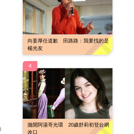
向姜厚任道歉 田路路：我要找的是
楊光友
4
拋開阿湯哥光環 20歲舒莉初登台網
）
改口