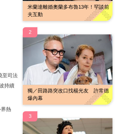
米蘭達離婚奧蘭多布魯13年！罕談前
夫互動
2
燒至司法
風波持續
獨／田路路突改口找楊光友 許常德
爆內幕
外界熱
3