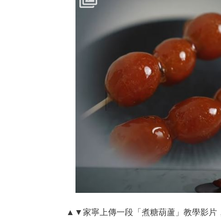
▲▼家寧上傳一段「煮糖葫蘆」教學影片，最