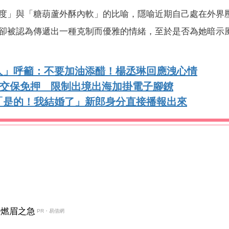
度」與「糖葫蘆外酥內軟」的比喻，隱喻近期自己處在外界
卻被認為傳遞出一種克制而優雅的情緒，至於是否為她暗示
人」呼籲：不要加油添醋！楊丞琳回應洩心情
萬交保免押 限制出境出海加掛電子腳鐐
「是的！我結婚了」新郎身分直接播報出來
決燃眉之急
PR・易借網