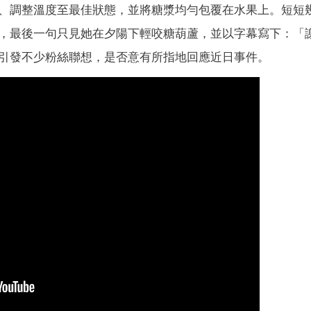
、調整溫度至最佳狀態，並將糖漿均勻包覆在水果上。短短
，最後一句只見她在夕陽下輕咬糖葫蘆，並以字幕寫下：「
引發不少粉絲聯想，是否意有所指地回應近日事件。