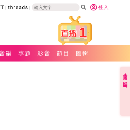
YT
threads
登入
1
音樂
專題
影音
節目
圖輯
直播✦活動