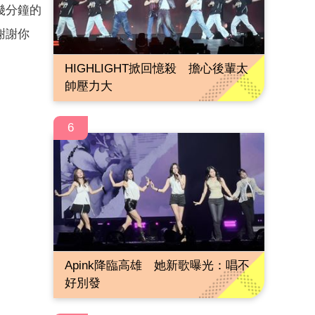
幾分鐘的
謝謝你
HIGHLIGHT掀回憶殺 擔心後輩太
帥壓力大
6
Apink降臨高雄 她新歌曝光：唱不
好別發