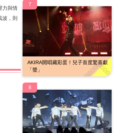
7
壓力與情
風波，則
AKIRA開唱藏彩蛋！兒子首度驚喜獻
「聲」
8