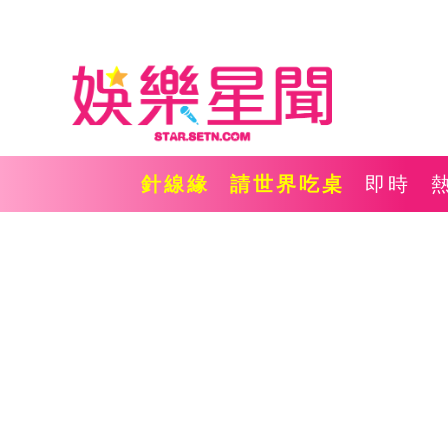
針線緣
請世界吃桌
即時