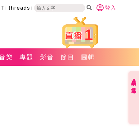
YT
threads
登入
1
音樂
專題
影音
節目
圖輯
直播✦活動