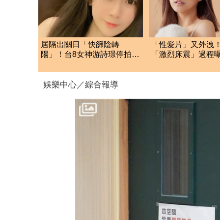
居隔出關日「快篩陰轉
「性愛片」又外洩
陽」！台8女神游詩璟停拍曝
「激烈床震」過程
身體狀況
搗敏感帶
娛樂中心／綜合報導