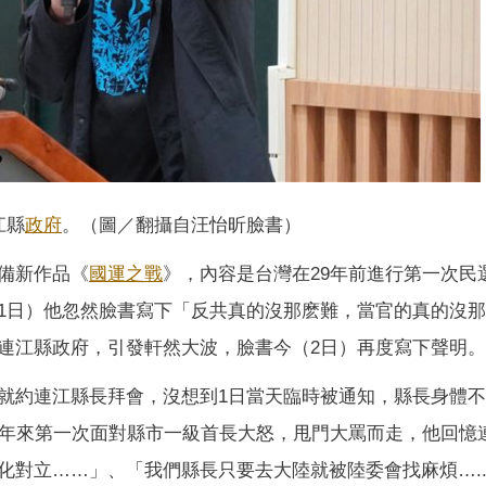
江縣
政府
。（圖／翻攝自汪怡昕臉書）
備新作品《
國運之戰
》，內容是台灣在29年前進行第一次民
1日）他忽然臉書寫下「反共真的沒那麽難，當官的真的沒
連江縣政府，引發軒然大波，臉書今（2日）再度寫下聲明。
就約連江縣長拜會，沒想到1日當天臨時被通知，縣長身體
0年來第一次面對縣市一級首長大怒，甩門大罵而走，他回憶
化對立……」、「我們縣長只要去大陸就被陸委會找麻煩….