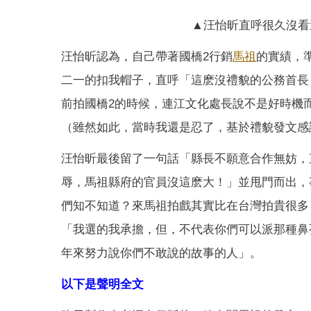
▲汪怡昕直呼很久沒看
汪怡昕認為，自己帶著國橋2行銷
馬祖
的實績，
二一的扣我帽子，直呼「這麽沒禮貌的公務首長
前拍國橋2的時候，連江文化處長說不是好時機
（雖然如此，當時我還是忍了，基於禮貌發文感
汪怡昕最後留了一句話「縣長不願意合作無妨，
辱，馬祖縣府的官員沒這麽大！」並甩門而出，
們知不知道？來馬祖拍戲其實比在台灣拍貴很多
「我選的我承擔，但，不代表你們可以派那種鼻
年來努力說你們不敢說的故事的人」。
以下是聲明全文