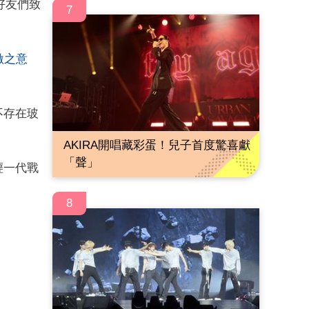
好友們致
7
激之意
不存在玻
AKIRA開唱藏彩蛋！兒子首度驚喜獻
「聲」
輕一代戰
8