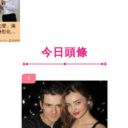
志燮」滿
身彰化地
ed by
今日頭條
1