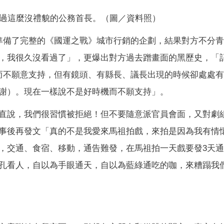
過這麼沒禮貌的公務首長。（圖／資料照）
準備了完整的《國運之戰》城市行銷的企劃，結果對方不分青
，我很久沒看過了」，更爆出對方過去蹭畫面的黑歷史，「
而不願意支持，但有鏡頭、有縣長、議長出現的時候卻處處
謝）。現在一樣說不是好時機而不願支持」。
直說，我們很習慣被拒絕！但不要隨意派官員會面，又對劇
事後再發文「真的不是我愛來馬祖拍戲，來拍是因為我有情
，交通、食宿、移動，通告難發，在馬祖拍一天戲要發3天
孔看人，自以為手眼通天，自以為藍綠通吃的咖，來糟蹋我們