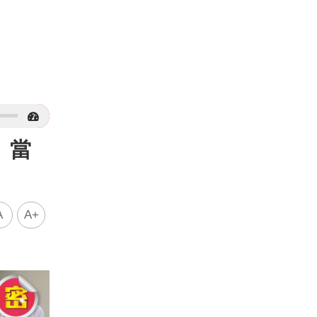
：當
A
A+