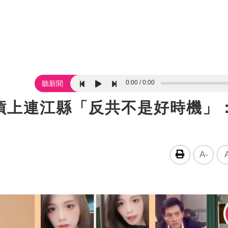
0:00
0:00
聽新聞
槓上連江縣「反共不是好時機」
A-