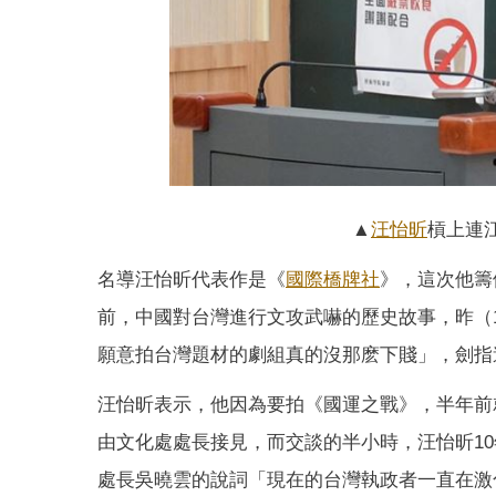
▲
汪怡昕
槓上連
名導汪怡昕代表作是《
國際橋牌社
》，這次他籌
前，中國對台灣進行文攻武嚇的歷史故事，昨（
願意拍台灣題材的劇組真的沒那麽下賤」，劍指
汪怡昕表示，他因為要拍《國運之戰》，半年前
由文化處處長接見，而交談的半小時，汪怡昕1
處長吳曉雲的說詞「現在的台灣執政者一直在激