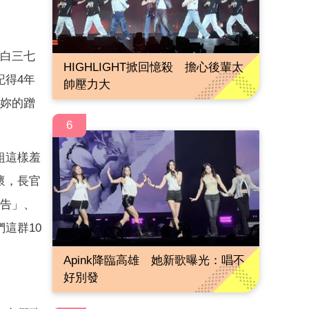
白三七
HIGHLIGHT掀回憶殺 擔心後輩太
記得4年
帥壓力大
有妳的蹭
6
組這樣羞
懷，長官
通告」、
這群10
Apink降臨高雄 她新歌曝光：唱不
好別發