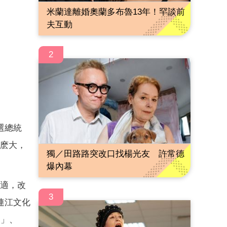
米蘭達離婚奧蘭多布魯13年！罕談前
夫互動
2
選總統
那麽大，
獨／田路路突改口找楊光友 許常德
爆內幕
不適，改
3
連江文化
.」、