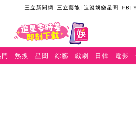
三立新聞網
三立藝能
追蹤娛樂星聞
FB
熱門
熱搜
星聞
綜藝
戲劇
日韓
電影