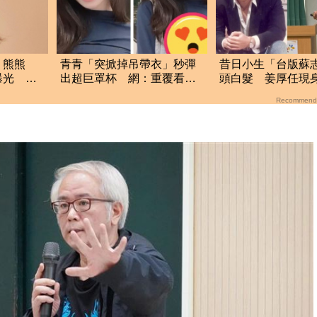
！熊熊
青青「突掀掉吊帶衣」秒彈
昔日小生「台版蘇
曝光 直
出超巨罩杯 網：重覆看了
頭白髮 姜厚任現
N遍
檢署！
Recommend