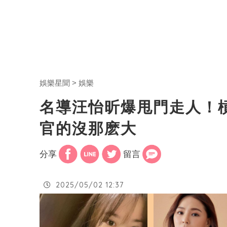
娛樂星聞
娛樂
名導汪怡昕爆甩門走人！
官的沒那麽大
分享
留言
2025/05/02 12:37