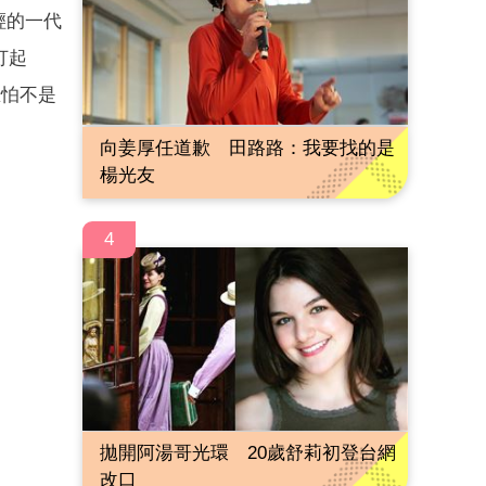
輕的一代
打起
恐怕不是
向姜厚任道歉 田路路：我要找的是
楊光友
4
拋開阿湯哥光環 20歲舒莉初登台網
改口