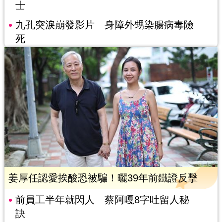
士
九孔突淚崩發影片 身障外甥染腸病毒險
死
姜厚任認愛挨酸恐被騙！曬39年前鐵證反擊
前員工半年就閃人 蔡阿嘎8字吐留人秘
訣