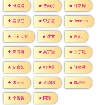
★
田路路
★
曹雨婷
★
許常德
★
姜厚任
★
李多慧
★
Joeman
★
建文
★
康凱
★
亞莉安娜
★
陳漢典
★
吳宗憲
★
王宇婕
★
紀寶如
★
鄭仲茵
★
許效舜
★
張韶涵
★
唐綺陽
★
瑪法達
★
阿翔
★
李雅英