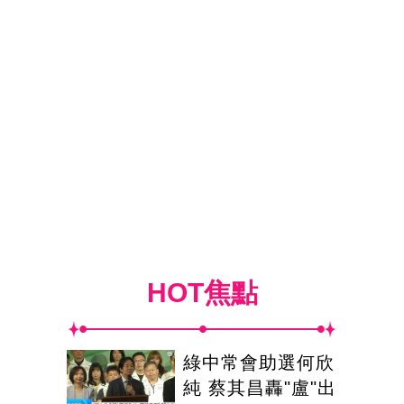
HOT焦點
綠中常會助選何欣
純 蔡其昌轟"盧"出