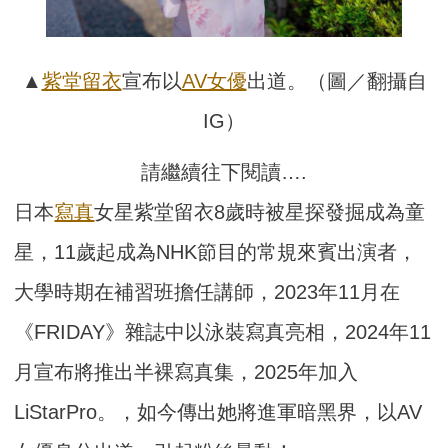
▲
紫堂留衣
宣布以
AV女優
出道。（圖／翻攝自
IG）
請繼續往下閱讀….
日本
寫真
女星紫堂留衣8歲時被星探發掘成為童
星，11歲起成為NHK節目的常規來賓出演者，
大學時期在補習班擔任講師，2023年11月在
《FRIDAY》雜誌中以泳裝寫真亮相，2024年11
月宣布將推出半裸寫真集，2025年加入
LiStarPro。，如今傳出她將進軍暗黑界，以AV