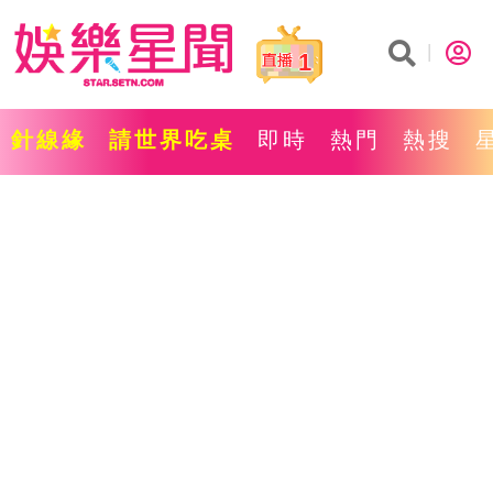
1
針線緣
請世界吃桌
即時
熱門
熱搜