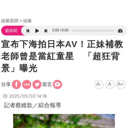
娛樂星聞
娛樂
0:00
0:00
聽新聞
宣布下海拍日本AV！正妹補教
老師曾是當紅童星 「超狂背
景」曝光
A-
A
A+
分享
留言
2025/05/02 14:18
記者蔡維歆／綜合報導