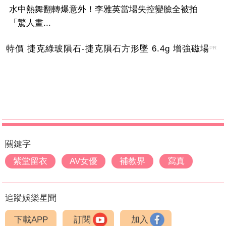
水中熱舞翻轉爆意外！李雅英當場失控變臉全被拍
「驚人畫...
特價 捷克綠玻隕石-捷克隕石方形墜 6.4g 增強磁場
PR
關鍵字
紫堂留衣
AV女優
補教界
寫真
追蹤娛樂星聞
下載APP
訂閱
加入