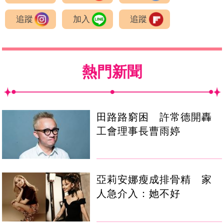
追蹤
加入
追蹤
熱門新聞
田路路窮困 許常德開轟
工會理事長曹雨婷
亞莉安娜瘦成排骨精 家
人急介入：她不好