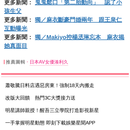
更多新聞：
鬼鬼鬆口「第二胎動向」 認了小
孩生父
更多新聞：
獨／麻衣斷豪門婚兩年 跟王泉仁
互動曝光
更多新聞：
獨／Makiyo控楊丞琳忘本 麻衣揭
她真面目
推薦圖輯
日本AV女優湊利久
蕭敬騰日料店遇惡房東！強制18天內搬走
改版大回饋 熱門3C大獎接力送
明星講師親授！醒吾三立學院打造影視新星
一手掌握明星動態 即刻下載娛樂星聞APP