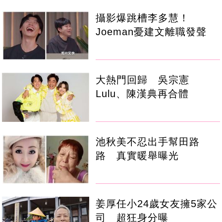
攝影爆跳槽李多慧！
Joeman憂建文離職發聲
大熱門回歸 吳宗憲
Lulu、陳漢典再合體
池秋美不忍出手幫田路
路 真實暖舉曝光
姜厚任小24歲女友擁5家公
司 超狂身分曝