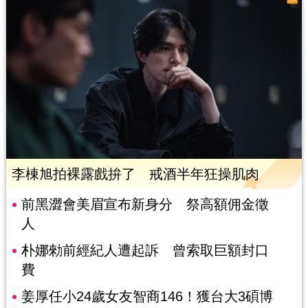
李棟旭拍裸露戲拚了 戒酒半年狂操肌肉
前黑澀會美眉宣布新身分 祭高額佣金徵
人
朴娜勑前經紀人遭起訴 曾索取巨額封口
費
姜厚任小24歲女友智商146！獲台大3碩博