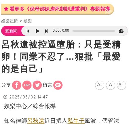
看更多《保母姊妹虐死剴剴遭重判》專題報導
娛樂星聞
娛樂
0:00
0:00
聽新聞
呂秋遠被控逼墮胎：只是受精
卵！同業不忍了…狠批「最愛
的是自己」
A-
A
A+
分享
留言
2025/05/02 14:47
娛樂中心／綜合報導
知名律師
呂秋遠
近日捲入
私生子
風波，儘管法