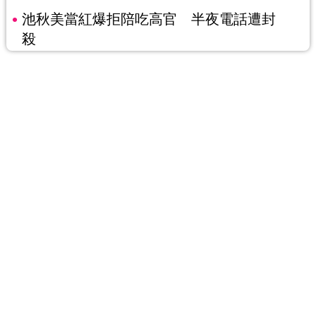
池秋美當紅爆拒陪吃高官 半夜電話遭封
殺