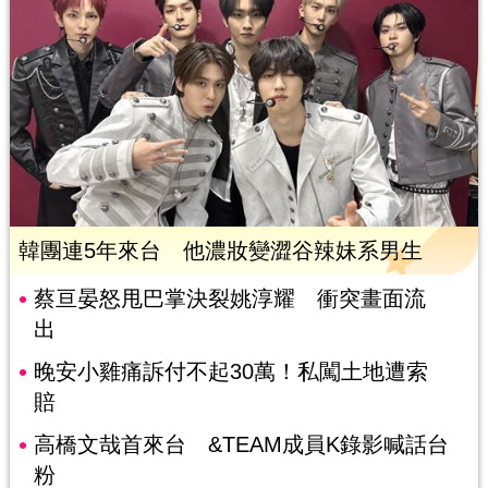
韓團連5年來台 他濃妝變澀谷辣妹系男生
蔡亘晏怒甩巴掌決裂姚淳耀 衝突畫面流
出
晚安小雞痛訴付不起30萬！私闖土地遭索
賠
高橋文哉首來台 &TEAM成員K錄影喊話台
粉