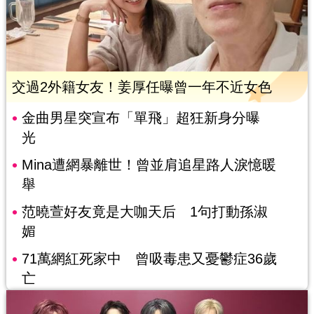
交過2外籍女友！姜厚任曝曾一年不近女色
金曲男星突宣布「單飛」超狂新身分曝
光
Mina遭網暴離世！曾並肩追星路人淚憶暖
舉
范曉萱好友竟是大咖天后 1句打動孫淑
媚
71萬網紅死家中 曾吸毒患又憂鬱症36歲
亡