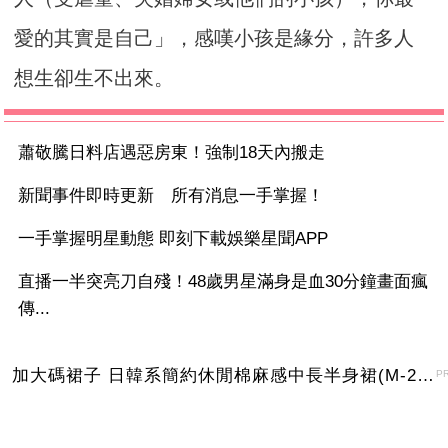
愛的其實是自己」，感嘆小孩是緣分，許多人
想生卻生不出來。
蕭敬騰日料店遇惡房東！強制18天內搬走
新聞事件即時更新 所有消息一手掌握！
一手掌握明星動態 即刻下載娛樂星聞APP
直播一半突亮刀自殘！48歲男星滿身是血30分鐘畫面瘋
傳...
加大碼裙子 日韓系簡約休閒棉麻感中長半身裙(M-2XL)【XMS54038】＊艾美時尚(現+預)
P