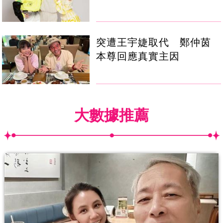
突遭王宇婕取代 鄭仲茵
本尊回應真實主因
大數據推薦