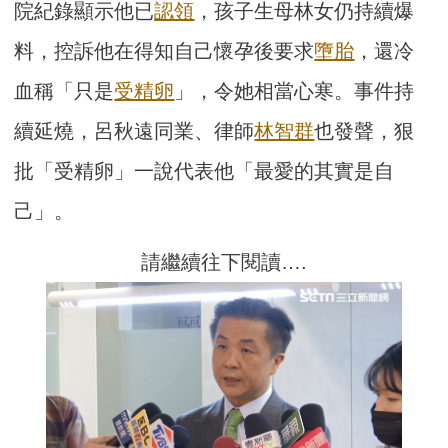
院紀錄顯示他已
認領
，孩子生母林女仍持續爆
料，控訴他在得知自己懷孕後要求
墮胎
，還冷
血稱「只是
受精卵
」，令她相當心寒。事件持
續延燒，呂秋遠同業、律師
林智群
也發聲，狠
批「受精卵」一說代表他「最愛的其實是自
己」。
請繼續往下閱讀….