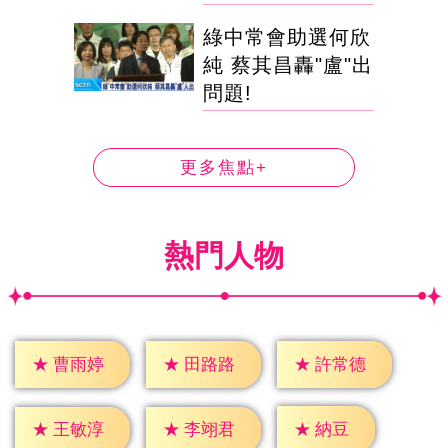
綠中常會助選何欣
純 蔡其昌轟"盧"出
問題!
更多焦點+
熱門人物
★
曹雨婷
★
田路路
★
許常德
★
納豆
★
王敏淳
★
李翊君