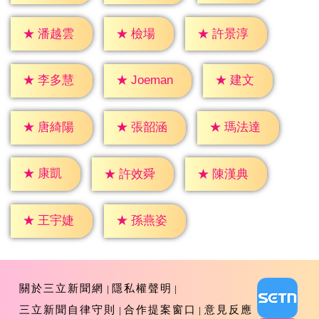
★
檢場
★
潘越雲
★
許景淳
★
建文
★
李多慧
★
Joeman
★
唐綺陽
★
張韶涵
★
瑪法達
★
康凱
★
許效舜
★
陳漢典
★
王宇婕
★
孫燕姿
關於三立新聞網
隱私權聲明
三立新聞自律守則
合作提案窗口
意見反應