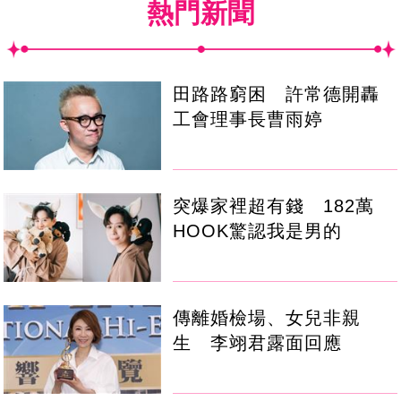
熱門新聞
田路路窮困 許常德開轟
工會理事長曹雨婷
突爆家裡超有錢 182萬
HOOK驚認我是男的
傳離婚檢場、女兒非親
生 李翊君露面回應