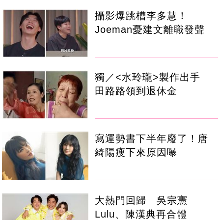
攝影爆跳槽李多慧！
Joeman憂建文離職發聲
獨／<水玲瓏>製作出手
田路路領到退休金
寫運勢書下半年廢了！唐
綺陽瘦下來原因曝
大熱門回歸 吳宗憲
Lulu、陳漢典再合體