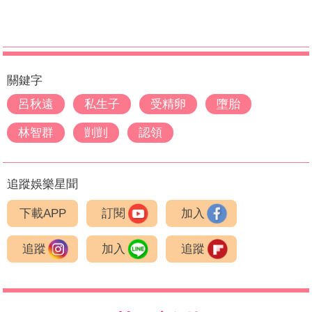
關鍵字
呂秋遠
私生子
受精卵
墮胎
林智群
剴剴
認領
追蹤娛樂星聞
下載APP
訂閱
加入
追蹤
加入
追蹤