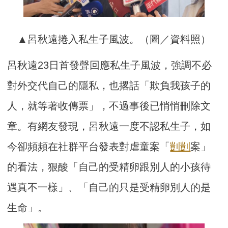
▲呂秋遠捲入私生子風波。（圖／資料照）
呂秋遠23日首發聲回應私生子風波，強調不必
對外交代自己的隱私，也撂話「欺負我孩子的
人，就等著收傳票」，不過事後已悄悄刪除文
章。有網友發現，呂秋遠一度不認私生子，如
今卻頻頻在社群平台發表對虐童案「
剴剴
案」
的看法，狠酸「自己的受精卵跟別人的小孩待
遇真不一樣」、「自己的只是受精卵別人的是
生命」。