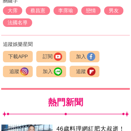
關鍵字
大霈
蔡昌憲
李霈瑜
戀情
男友
法國名導
追蹤娛樂星聞
下載APP
訂閱
加入
追蹤
加入
追蹤
熱門新聞
46歲料理網紅肥大叔逝！