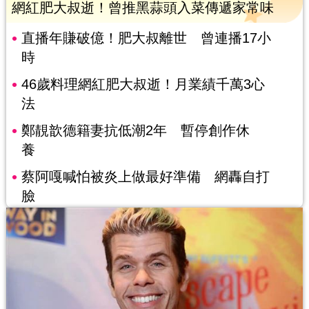
網紅肥大叔逝！曾推黑蒜頭入菜傳遞家常味
直播年賺破億！肥大叔離世 曾連播17小
時
46歲料理網紅肥大叔逝！月業績千萬3心
法
鄭靚歆德籍妻抗低潮2年 暫停創作休
養
蔡阿嘎喊怕被炎上做最好準備 網轟自打
臉