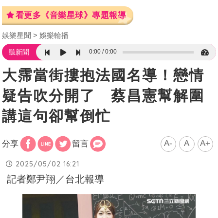
看更多《音樂星球》專題報導
娛樂星聞
娛樂輪播
0:00
0:00
聽新聞
大霈當街摟抱法國名導！戀情
疑告吹分開了 蔡昌憲幫解圍
講這句卻幫倒忙
A-
A
A+
分享
留言
2025/05/02 16:21
記者鄭尹翔／台北報導