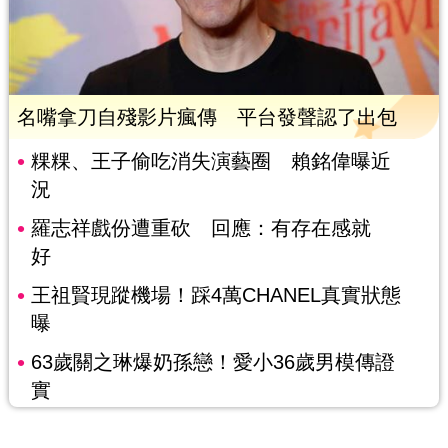
名嘴拿刀自殘影片瘋傳 平台發聲認了出包
粿粿、王子偷吃消失演藝圈 賴銘偉曝近
況
羅志祥戲份遭重砍 回應：有存在感就
好
王祖賢現蹤機場！踩4萬CHANEL真實狀態
曝
63歲關之琳爆奶孫戀！愛小36歲男模傳證
實