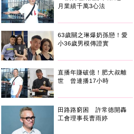
月業績千萬3心法
63歲關之琳爆奶孫戀！愛
小36歲男模傳證實
直播年賺破億！肥大叔離
世 曾連播17小時
田路路窮困 許常德開轟
工會理事長曹雨婷