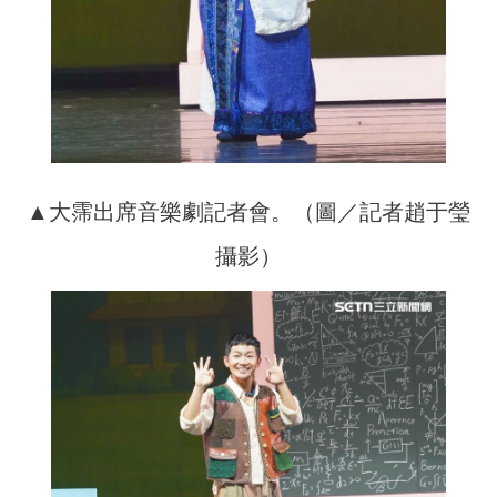
▲大霈出席音樂劇記者會。（圖／記者趙于瑩
攝影）