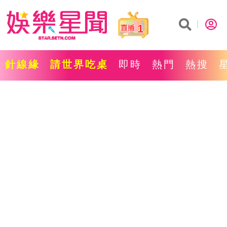
1
針線緣
請世界吃桌
即時
熱門
熱搜