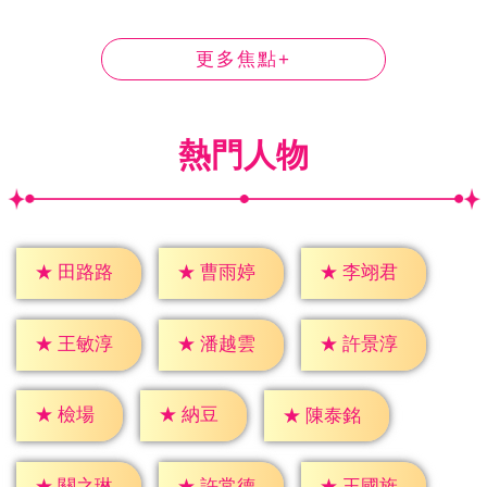
更多焦點+
熱門人物
★
田路路
★
曹雨婷
★
李翊君
★
王敏淳
★
潘越雲
★
許景淳
★
檢場
★
納豆
★
陳泰銘
★
關之琳
★
許常德
★
王國旌