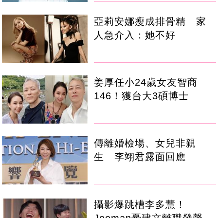
亞莉安娜瘦成排骨精 家
人急介入：她不好
姜厚任小24歲女友智商
146！獲台大3碩博士
傳離婚檢場、女兒非親
生 李翊君露面回應
攝影爆跳槽李多慧！
Joeman憂建文離職發聲