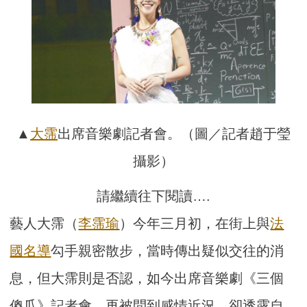
▲
大霈
出席音樂劇記者會。（圖／記者趙于瑩
攝影）
請繼續往下閱讀….
藝人大霈（
李霈瑜
）今年三月初，在街上與
法
國名導
勾手親密散步，當時傳出疑似交往的消
息，但大霈則是否認，如今出席音樂劇《三個
傻瓜》記者會，再被問到感情近況，卻透露自