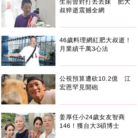
生前曾對打丟丟妹 肥大
叔猝逝震撼全網
46歲料理網紅肥大叔逝！
月業績千萬3心法
公視預算遭砍10.2億 江
宏恩罕見開砲
姜厚任小24歲女友智商
146！獲台大3碩博士