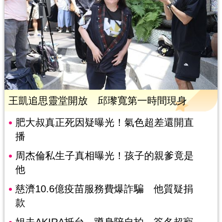
王凱追思靈堂開放 邱瓈寬第一時間現身
肥大叔真正死因疑曝光！氣色超差還開直
播
周杰倫私生子真相曝光！孩子的親爹竟是
他
慈濟10.6億疫苗服務費爆詐騙 他質疑捐
款
姐夫AKIRA抵台 蹲身陪自拍、簽名超寵