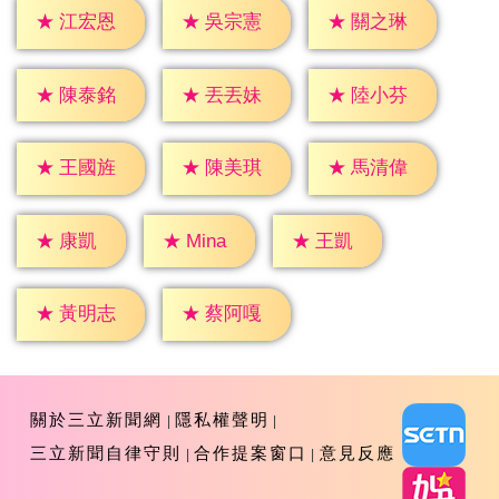
★
江宏恩
★
吳宗憲
★
關之琳
★
陳泰銘
★
丟丟妹
★
陸小芬
★
王國旌
★
陳美琪
★
馬清偉
★
康凱
★
王凱
★
Mina
★
黃明志
★
蔡阿嘎
關於三立新聞網
隱私權聲明
三立新聞自律守則
合作提案窗口
意見反應