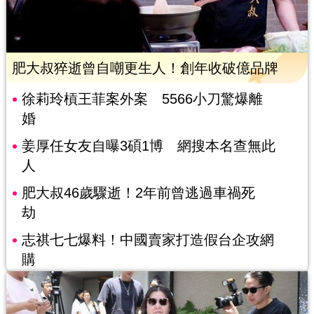
肥大叔猝逝曾自嘲更生人！創年收破億品牌
徐莉玲槓王菲案外案 5566小刀驚爆離
婚
姜厚任女友自曝3碩1博 網搜本名查無此
人
肥大叔46歲驟逝！2年前曾逃過車禍死
劫
志祺七七爆料！中國賣家打造假台企攻網
購