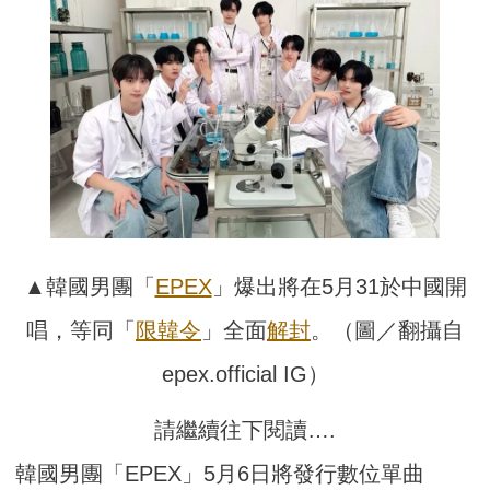
▲
韓國男團
「
EPEX
」爆出將在5月31於中國開
唱
，等同
「
限韓令
」全面
解封
。（圖／翻攝自
epex.official IG）
請繼續往下閱讀….
韓國男團
「EPEX」5月6日將發行
數位單曲