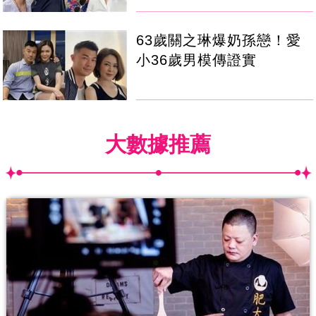
63歲關之琳爆奶孫戀！愛
小36歲男模傳證實
大數據推薦