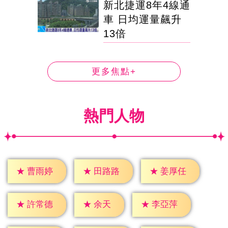
新北捷運8年4線通
車 日均運量飆升
13倍
更多焦點+
熱門人物
★
曹雨婷
★
田路路
★
姜厚任
★
余天
★
許常德
★
李亞萍