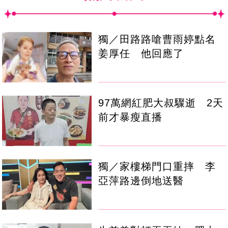
獨／田路路嗆曹雨婷點名
姜厚任 他回應了
97萬網紅肥大叔驟逝 2天
前才暴瘦直播
獨／家樓梯門口重摔 李
亞萍路邊倒地送醫