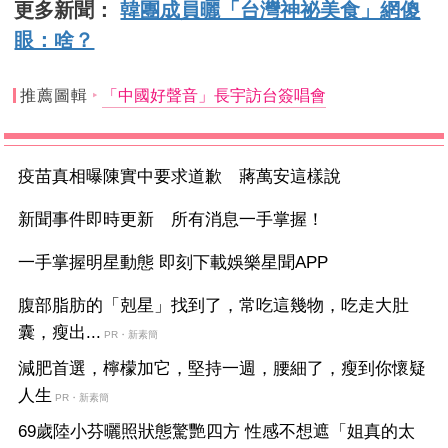
更多新聞：
韓團成員曬「台灣神祕美食」網傻
眼：啥？
推薦圖輯
「中國好聲音」長宇訪台簽唱會
疫苗真相曝陳實中要求道歉 蔣萬安這樣說
新聞事件即時更新 所有消息一手掌握！
一手掌握明星動態 即刻下載娛樂星聞APP
腹部脂肪的「剋星」找到了，常吃這幾物，吃走大肚
囊，瘦出...
PR・新素簡
減肥首選，檸檬加它，堅持一週，腰細了，瘦到你懷疑
人生
PR・新素簡
69歲陸小芬曬照狀態驚艷四方 性感不想遮「姐真的太