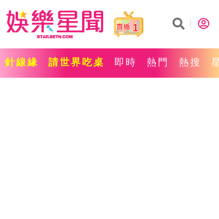
1
針線緣
請世界吃桌
即時
熱門
熱搜