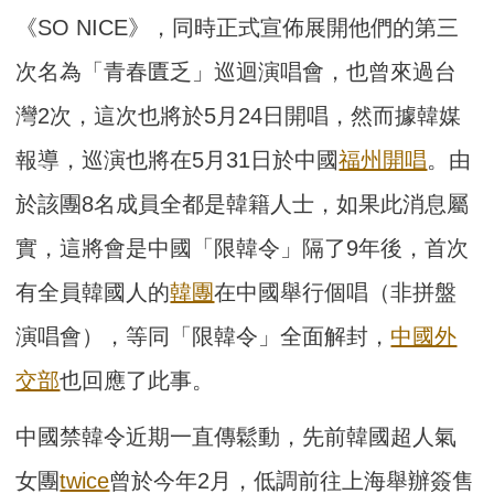
《SO NICE》，同時
正式宣
佈展開他們的第三
次
名為「青春匱乏」
巡迴演唱會
，也曾來過台
灣2次，這次也將於
5月24日開唱，然而
據韓媒
報導，巡演也將在5月31日於中國
福州開唱
。由
於該團8名成員全都是韓籍人士，如果此消息屬
實，這將會是中國「限韓令」隔了9年後，首次
有全員韓國人的
韓團
在中國舉行個唱（非拼盤
演唱會），等同「限韓令」全面解封，
中國外
交部
也回應了此事。
中國禁韓令近期一直傳鬆動，先前韓國超人氣
女團
twice
曾於今年2月，低調前往上海舉辦簽售