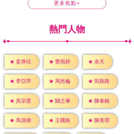
更多焦點+
熱門人物
★
余天
★
姜厚任
★
曹雨婷
★
李亞萍
★
周杰倫
★
田路路
★
吳宗憲
★
關之琳
★
陳泰銘
★
馬清偉
★
王國旌
★
陳美琪