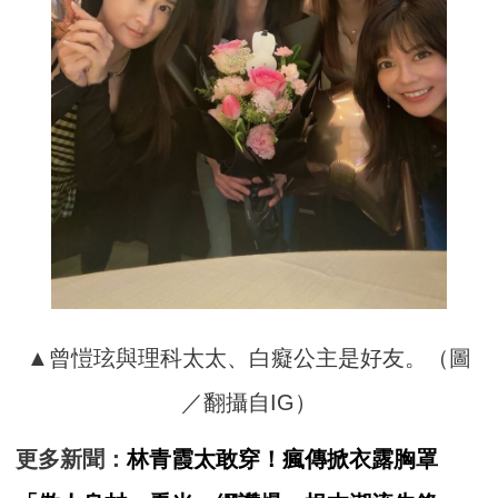
▲曾愷玹與理科太太、白癡公主是好友。（圖
／翻攝自IG）
更多新聞：
林青霞太敢穿！瘋傳掀衣露胸罩