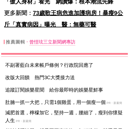
「傲人身材」看光 網讚爆：根本潮流先鋒
更多新聞：
73歲歌王病危進加護病房！暴瘦9公
斤「真實病因」曝光 醫：無藥可醫
推薦圖輯
曾愷玹三立新聞網專訪
不副署藍白未來帳戶條例？行政院回應了
改版大回饋 熱門3C大獎接力送
追蹤訂閱娛樂星聞 給你最即時的娛樂星鮮事
肚腩一抓一大把，只需1個雞蛋，用一個瘦一個
PR・新素簡
減肥首選，檸檬加它，堅持一週，腰細了，瘦到你懷疑
人生
PR・新素簡