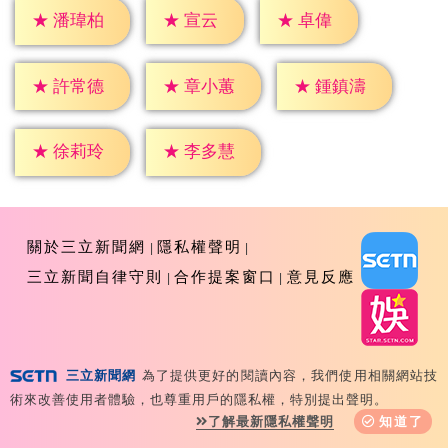
★
宣云
★
卓偉
★
潘瑋柏
★
許常德
★
章小蕙
★
鍾鎮濤
★
徐莉玲
★
李多慧
關於三立新聞網
隱私權聲明
三立新聞自律守則
合作提案窗口
意見反應
三立新聞網
為了提供更好的閱讀內容，我們使用相關網站技
Copyright ©2026 Sanlih E-Television All Rights
術來改善使用者體驗，也尊重用戶的隱私權，特別提出聲明。
Reserved 版權所有 盜用必究 台北市內湖區舊宗路一段159
了解最新隱私權聲明
知道了
號 02-8792-8888