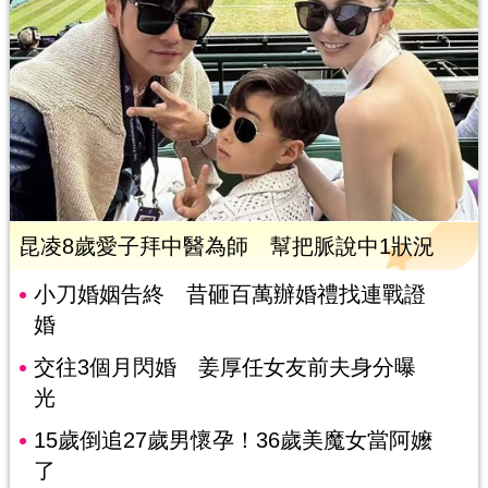
昆凌8歲愛子拜中醫為師 幫把脈說中1狀況
小刀婚姻告終 昔砸百萬辦婚禮找連戰證
婚
交往3個月閃婚 姜厚任女友前夫身分曝
光
15歲倒追27歲男懷孕！36歲美魔女當阿嬤
了