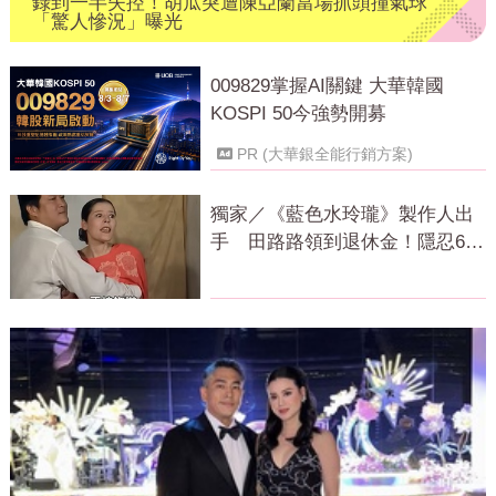
錄到一半失控！胡瓜突遭陳亞蘭當場抓頭撞氣球
「驚人慘況」曝光
009829掌握AI關鍵 大華韓國
KOSPI 50今強勢開募
PR (大華銀全能行銷方案)
獨家／《藍色水玲瓏》製作人出
手 田路路領到退休金！隱忍6年
吐內幕