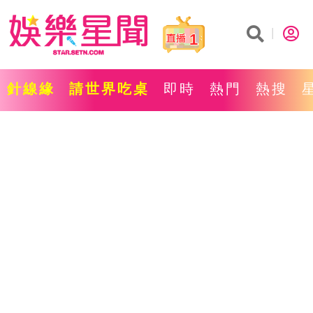
1
針線緣
請世界吃桌
即時
熱門
熱搜