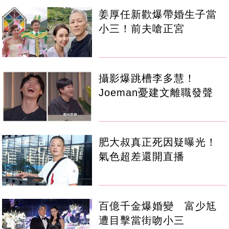
姜厚任新歡爆帶婚生子當
小三！前夫嗆正宮
攝影爆跳槽李多慧！
Joeman憂建文離職發聲
肥大叔真正死因疑曝光！
氣色超差還開直播
百億千金爆婚變 富少尪
遭目擊當街吻小三