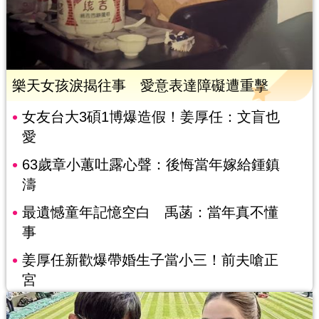
樂天女孩淚揭往事 愛意表達障礙遭重擊
女友台大3碩1博爆造假！姜厚任：文盲也
愛
63歲章小蕙吐露心聲：後悔當年嫁給鍾鎮
濤
最遺憾童年記憶空白 禹菡：當年真不懂
事
姜厚任新歡爆帶婚生子當小三！前夫嗆正
宮