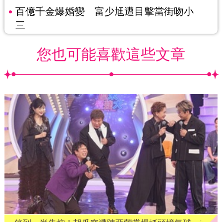
百億千金爆婚變 富少尪遭目擊當街吻小
三
您也可能喜歡這些文章