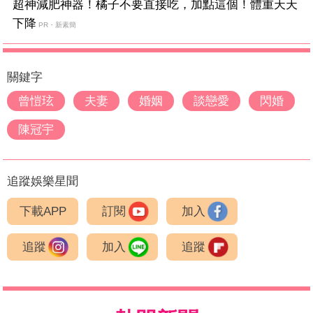
超神減肥神器！橘子不要直接吃，加點這個！體重天天
下降
PR・新素簡
關鍵字
曾愷玹
夫妻
婚姻
談戀愛
閃婚
陳冠宇
追蹤娛樂星聞
下載APP
訂閱
加入
追蹤
加入
追蹤