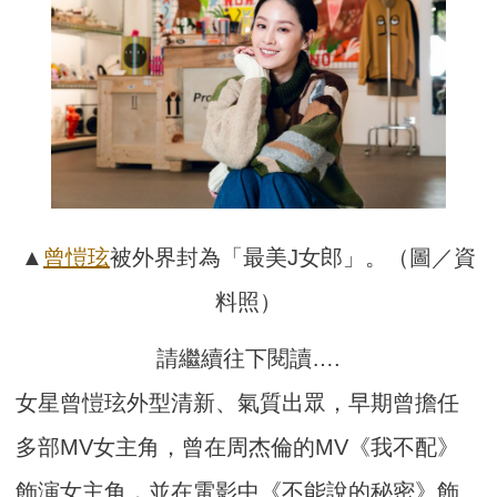
▲
曾愷玹
被外界封為「最美J女郎」。（圖／資
料照）
請繼續往下閱讀….
女星曾愷玹外型清新、氣質出眾，早期曾擔任
多部MV女主角，曾在周杰倫的MV《我不配》
飾演女主角，並在電影中《不能說的秘密》飾