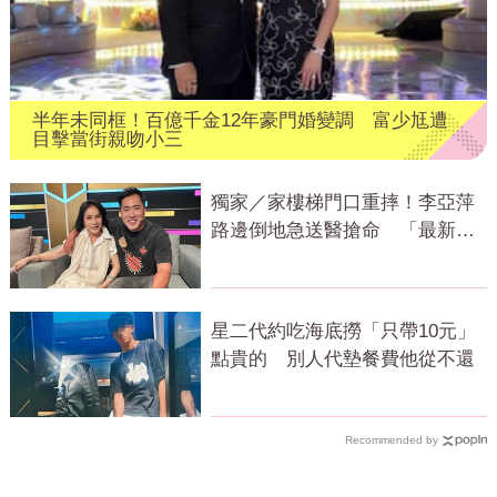
半年未同框！百億千金12年豪門婚變調 富少尪遭
目擊當街親吻小三
獨家／家樓梯門口重摔！李亞萍
路邊倒地急送醫搶命 「最新傷
況」曝
星二代約吃海底撈「只帶10元」
點貴的 別人代墊餐費他從不還
Recommended by