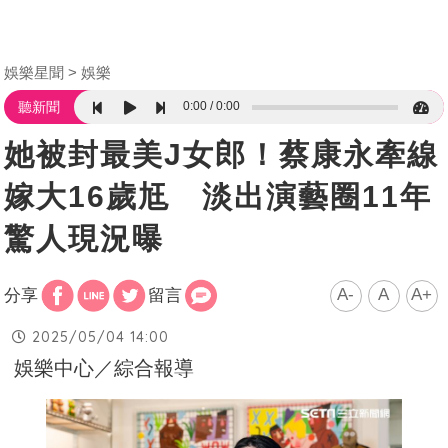
娛樂星聞
娛樂
0:00
0:00
聽新聞
她被封最美J女郎！蔡康永牽線
嫁大16歲尪 淡出演藝圈11年
驚人現況曝
A-
A
A+
分享
留言
2025/05/04 14:00
娛樂中心／綜合報導