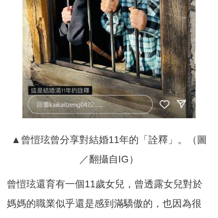
▲曾愷玹曾分享對結婚11年的「詮釋」。（圖
／翻攝自IG）
曾愷玹還育有一個11歲女兒，曾透露女兒對於
媽媽的職業似乎還是感到滿驕傲的，也因為很