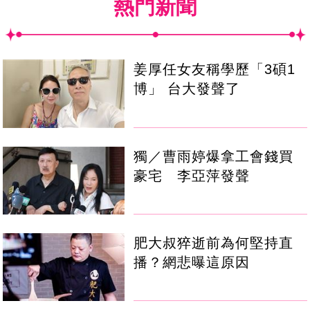
熱門新聞
姜厚任女友稱學歷「3碩1
博」 台大發聲了
獨／曹雨婷爆拿工會錢買
豪宅 李亞萍發聲
肥大叔猝逝前為何堅持直
播？網悲曝這原因