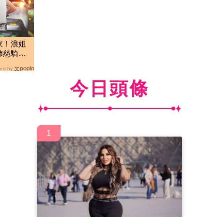
家！浪姐
沛慈騎共
ed by
今日頭條
1