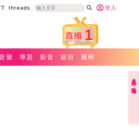
YT
threads
登入
1
音樂
專題
影音
節目
圖輯
直播✦活動