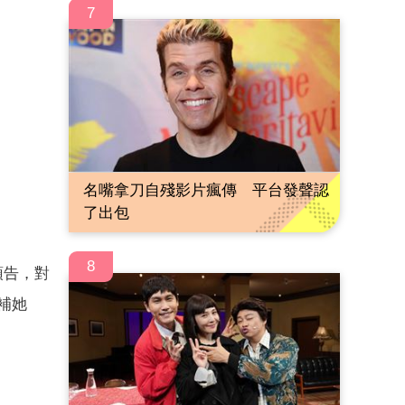
7
名嘴拿刀自殘影片瘋傳 平台發聲認
了出包
8
預告，對
彌補她