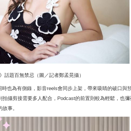
》話題百無禁忌（圖／記者鄭孟晃攝）
問同時也為有側錄，影音reels會同步上架，帶來吸睛的破口與
到拍攝剪接需要多人配合，Podcast的前置則較為輕鬆，也
的故事。