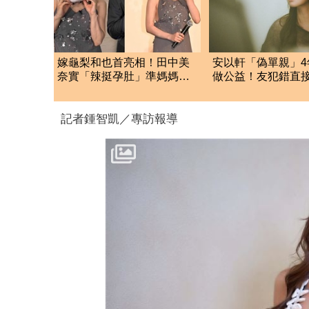
嫁龜梨和也首亮相！田中美
安以軒「偽單親」4
奈實「辣挺孕肚」準媽媽被
做公益！友犯錯直
狂賀甜笑：謝謝大家
捐款百萬贖罪
記者鍾智凱／專訪報導