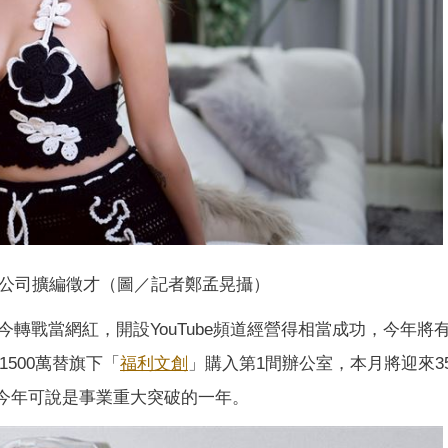
公司擴編徵才（圖／記者鄭孟晃攝）
轉戰當網紅，開設YouTube頻道經營得相當成功，今年將
1500萬替旗下「
福利文創
」購入第1間辦公室，本月將迎來3
，今年可說是事業重大突破的一年。