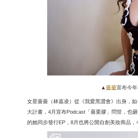
▲
薔薔
宣布今年
女星薔薔（林嘉凌）從《我愛黑澀會》出身，如今
大計畫，4月宣布Podcast「薔栗膠」問世，也砸
的她同步發行EP，8月也將公開自創美妝商品