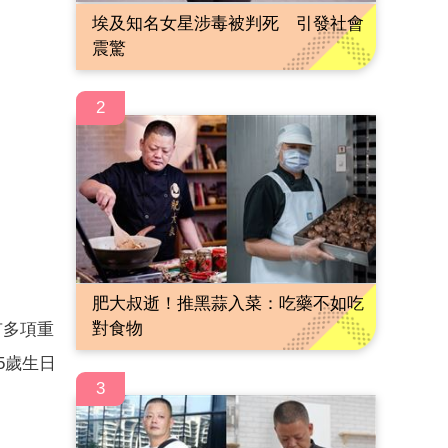
埃及知名女星涉毒被判死 引發社會
震驚
2
肥大叔逝！推黑蒜入菜：吃藥不如吃
對食物
有多項重
5歲生日
3