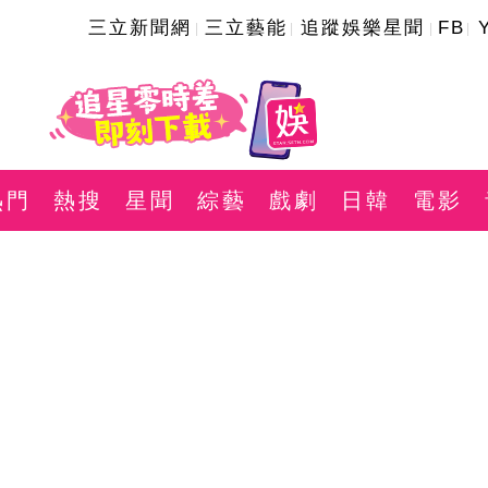
三立新聞網
三立藝能
追蹤娛樂星聞
FB
熱門
熱搜
星聞
綜藝
戲劇
日韓
電影