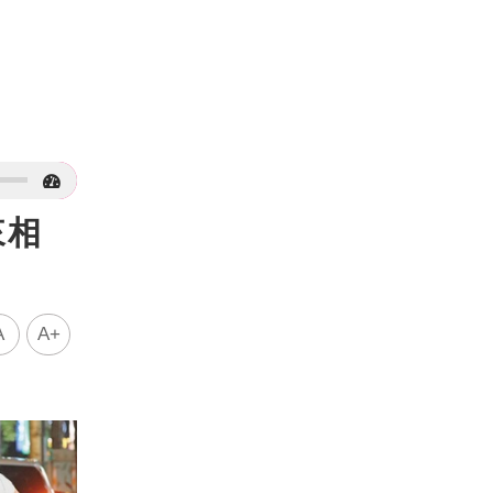
來相
A
A+