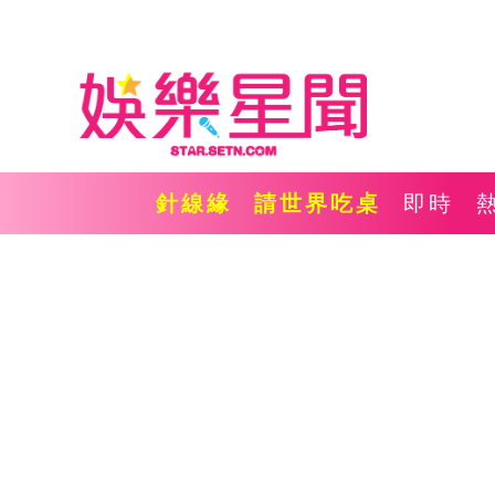
針線緣
請世界吃桌
即時