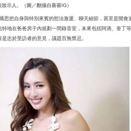
淡妝示人。（圖／翻攝自薔薔IG）
構思把自身與特別來賓的想法激盪、聊天細節，甚至是開會
」，也特地在爸爸房子內規劃一間錄音室，未來包括阿滴、奎丁
內容是忠於受訪者的意見，議題百無禁忌。