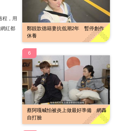
過程，用
鄭靚歆德籍妻抗低潮2年 暫停創作
等網紅都
休養
6
蔡阿嘎喊怕被炎上做最好準備 網轟
自打臉