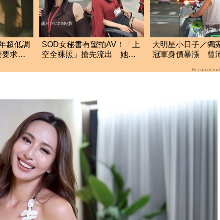
年超低調
SOD女秘書有望拍AV！「上
大明星小日子／獨
接要求：
空全裸照」搶先流出 她認
冠軍身價暴漲 曾
了：上班7個月沒男友
享單機車逛台北
Recommend