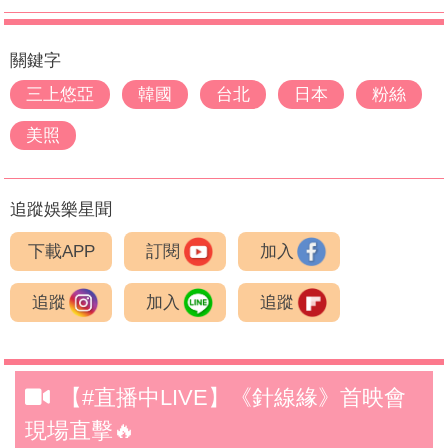
關鍵字
三上悠亞
韓國
台北
日本
粉絲
美照
追蹤娛樂星聞
下載APP
訂閱
加入
追蹤
加入
追蹤
【#直播中LIVE】《針線緣》首映會
現場直擊🔥