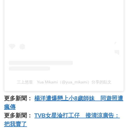
三上悠亜 Yua Mikami（@yua_mikami）分享的貼文
更多新聞：
楊洋遭爆戀上小8歲師妹 同遊照遭
瘋傳
更多新聞：
TVB女星淪打工仔 接清涼廣告：
把我賣了