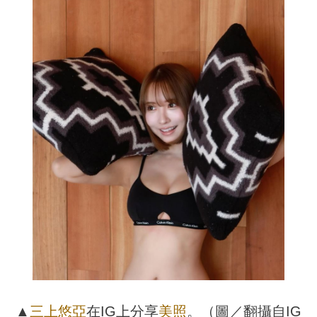
▲
三上悠亞
在IG上分享
美照
。（圖／翻攝自IG