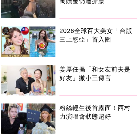
萬贖金仍遭撕票
2026全球百大美女「台版
三上悠亞」首入圍
姜厚任揭「和女友前夫是
好友」撇小三傳言
粉絲輕生後首露面！西村
力演唱會狀態超好