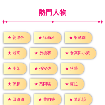
熱門人物
★
姜厚任
★
徐莉玲
★
梁赫群
★
老高
★
奧德賽
★
老高與小茉
★
小茉
★
狄鶯
★
孫安佐
★
孫鵬
★
蘿拉
★
蔡阿嘎
★
田路路
★
曹雨婷
★
陳凱韻