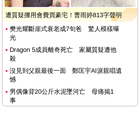
遭質疑挪用會費買豪宅！曹雨婷813字聲明
樊光耀斷崖式衰老成7旬爸 驚人模樣曝
光
Dragon 5成員離奇死亡 家屬質疑遭他
殺
沒見到父親最後一面 鄭匡宇AI淚親唱遺
憾
男偶像背20公斤水泥墜河亡 母痛揭1
事