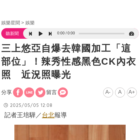
娛樂星聞
娛樂
0:00
0:00
聽新聞
三上悠亞自爆去韓國加工「這
部位」！辣秀性感黑色CK內衣
照 近況照曝光
A-
A
A+
分享
留言
2025/05/05 12:08
記者王培驊／
台北
報導