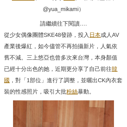
@yua_mikami）
請繼續往下閱讀….
從少女偶像團體SKE48發跡，投入
日本
成人AV
產業後爆紅，如今儘管不再拍攝新片，人氣依
舊不減。三上悠亞也曾多次來台灣，本身顏值
已經十分出色的她，近期更分享了自己前往
韓
國
，對「1部位」進行了調整，並曬出CK內衣套
裝的性感照片，吸引大批
粉絲
暴動。