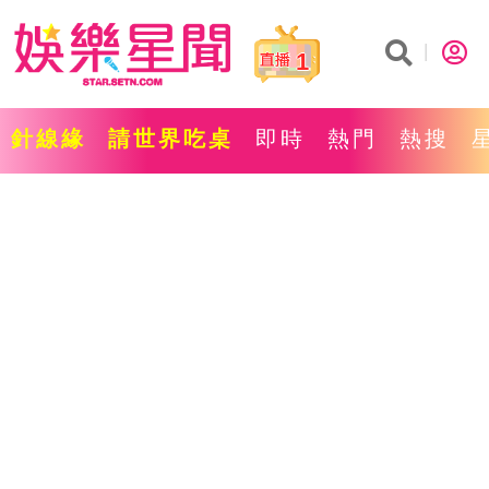
1
針線緣
請世界吃桌
即時
熱門
熱搜