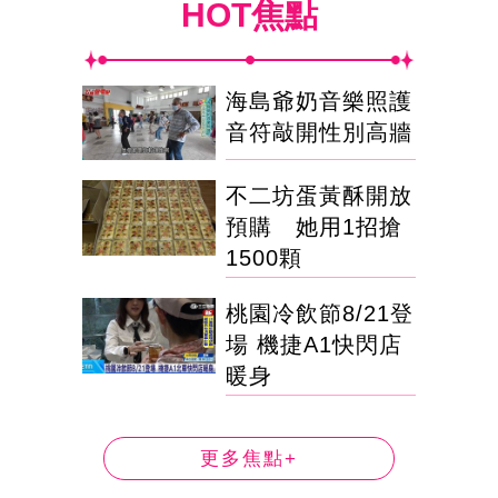
HOT焦點
海島爺奶音樂照護
音符敲開性別高牆
不二坊蛋黃酥開放
預購 她用1招搶
1500顆
桃園冷飲節8/21登
場 機捷A1快閃店
暖身
更多焦點+