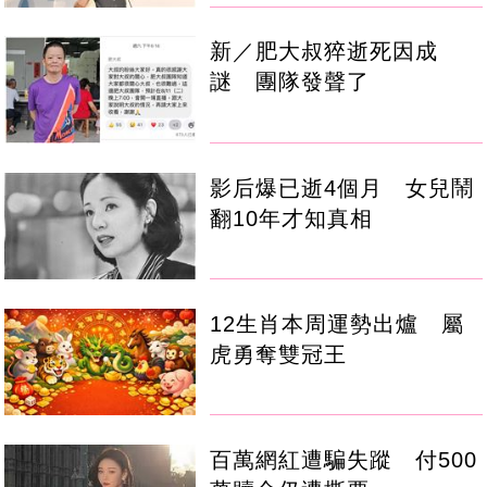
新／肥大叔猝逝死因成
謎 團隊發聲了
影后爆已逝4個月 女兒鬧
翻10年才知真相
12生肖本周運勢出爐 屬
虎勇奪雙冠王
百萬網紅遭騙失蹤 付500