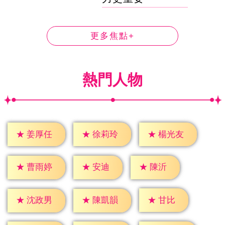
更多焦點+
熱門人物
★
姜厚任
★
徐莉玲
★
楊光友
★
安迪
★
陳沂
★
曹雨婷
★
甘比
★
沈政男
★
陳凱韻