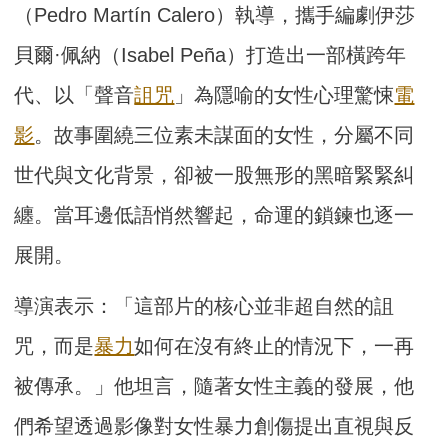
（Pedro Martín Calero）執導，攜手編劇伊莎
貝爾·佩納（Isabel Peña）打造出一部橫跨年
代、以「聲音
詛咒
」為隱喻的女性心理驚悚
電
影
。故事圍繞三位素未謀面的女性，分屬不同
世代與文化背景，卻被一股無形的黑暗緊緊糾
纏。當耳邊低語悄然響起，命運的鎖鍊也逐一
展開。
導演表示：「這部片的核心並非超自然的詛
咒，而是
暴力
如何在沒有終止的情況下，一再
被傳承。」他坦言，隨著女性主義的發展，他
們希望透過影像對女性暴力創傷提出直視與反