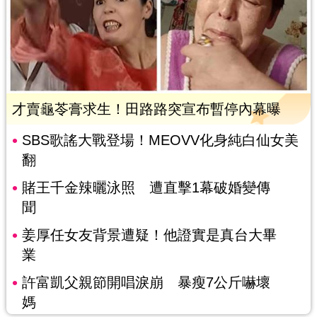
才賣龜苓膏求生！田路路突宣布暫停內幕曝
SBS歌謠大戰登場！MEOVV化身純白仙女美
翻
賭王千金辣曬泳照 遭直擊1幕破婚變傳
聞
姜厚任女友背景遭疑！他證實是真台大畢
業
許富凱父親節開唱淚崩 暴瘦7公斤嚇壞
媽