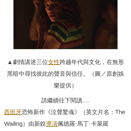
▲劇情講述三位
女性
跨越年代與文化，在無形
黑暗中尋找彼此的聲音與信任。（圖／原創娛
樂提供）
請繼續往下閱讀….
西班牙
恐怖新作《泣聲驚魂》（英文片名：The
Wailing）由新銳
導演
佩德羅·馬丁·卡萊羅