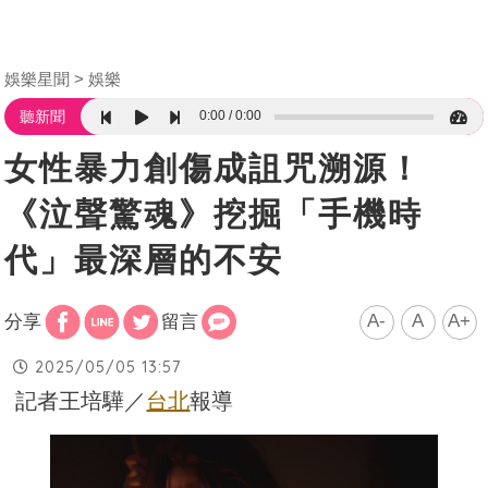
娛樂星聞
娛樂
0:00
0:00
聽新聞
女性暴力創傷成詛咒溯源！
《泣聲驚魂》挖掘「手機時
代」最深層的不安
A-
A
A+
分享
留言
2025/05/05 13:57
記者王培驊／
台北
報導