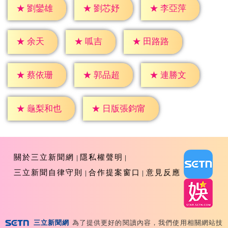
★
劉鑾雄
★
劉芯妤
★
李亞萍
★
余天
★
呱吉
★
田路路
★
蔡依珊
★
郭品超
★
連勝文
★
龜梨和也
★
日版張鈞甯
關於三立新聞網
隱私權聲明
三立新聞自律守則
合作提案窗口
意見反應
三立新聞網
為了提供更好的閱讀內容，我們使用相關網站技