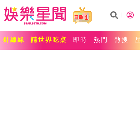
1
針線緣
請世界吃桌
即時
熱門
熱搜