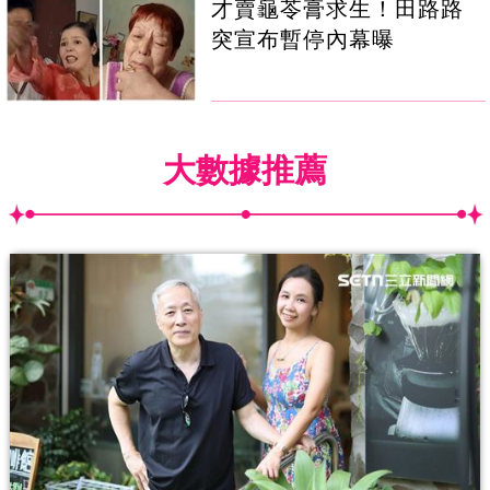
才賣龜苓膏求生！田路路
突宣布暫停內幕曝
大數據推薦