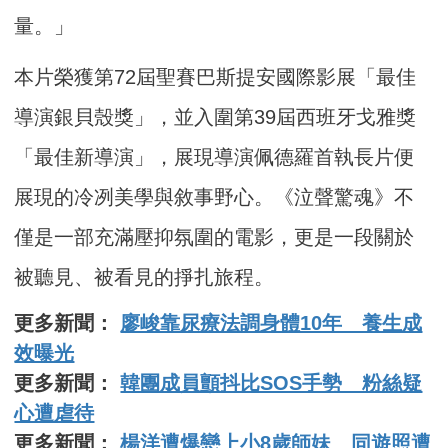
量。」
本片榮獲第72屆聖賽巴斯提安國際影展「最佳
導演銀貝殼獎」，並入圍第39屆西班牙戈雅獎
「最佳新導演」，展現導演佩德羅首執長片便
展現的冷冽美學與敘事野心。《泣聲驚魂》不
僅是一部充滿壓抑氛圍的電影，更是一段關於
被聽見、被看見的掙扎旅程。
更多新聞：
廖峻靠尿療法調身體10年 養生成
效曝光
更多新聞：
韓團成員顫抖比SOS手勢 粉絲疑
心遭虐待
更多新聞：
楊洋遭爆戀上小8歲師妹 同遊照遭