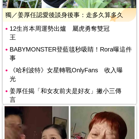
獨／姜厚任認愛後談身後事：走多久算多久
12生肖本周運勢出爐 屬虎勇奪雙冠
王
BABYMONSTER登藍毯秒吸睛！Rora曝這件
事
《哈利波特》女星轉戰OnlyFans 收入曝
光
姜厚任揭「和女友前夫是好友」撇小三傳
言