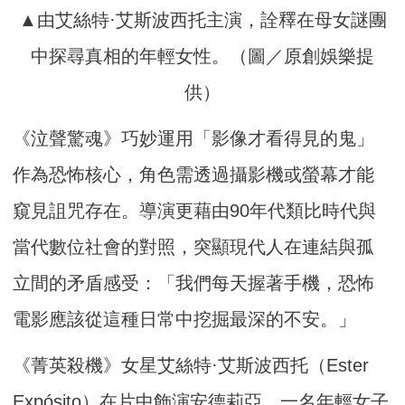
▲由艾絲特·艾斯波西托主演，詮釋在母女謎團
中探尋真相的年輕女性。（圖／原創娛樂提
供）
《泣聲驚魂》巧妙運用「影像才看得見的鬼」
作為恐怖核心，角色需透過攝影機或螢幕才能
窺見詛咒存在。導演更藉由90年代類比時代與
當代數位社會的對照，突顯現代人在連結與孤
立間的矛盾感受：「我們每天握著手機，恐怖
電影應該從這種日常中挖掘最深的不安。」
《菁英殺機》女星艾絲特·艾斯波西托（Ester
Expósito）在片中飾演安德莉亞，一名年輕女子