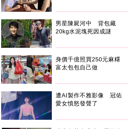
男星陳屍河中 背包藏
20kg水泥塊死因成謎
身價千億照買250元麻糬
富太包包自己做
遭AI製作不雅影像 冠佑
愛女憤怒發聲了