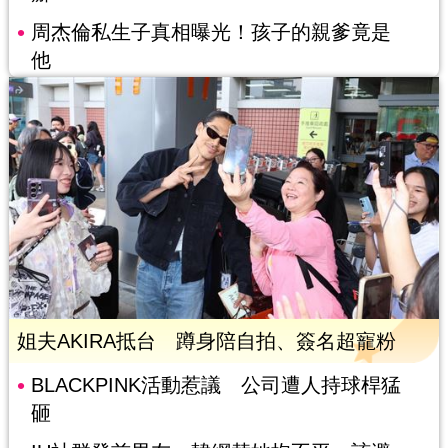
周杰倫私生子真相曝光！孩子的親爹竟是
他
姐夫AKIRA抵台 蹲身陪自拍、簽名超寵粉
BLACKPINK活動惹議 公司遭人持球桿猛
砸