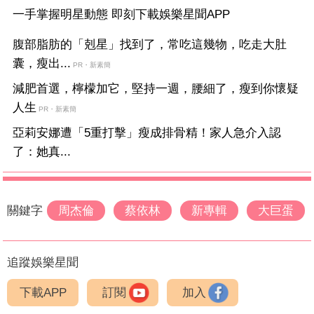
一手掌握明星動態 即刻下載娛樂星聞APP
腹部脂肪的「剋星」找到了，常吃這幾物，吃走大肚
囊，瘦出...
PR・新素簡
減肥首選，檸檬加它，堅持一週，腰細了，瘦到你懷疑
人生
PR・新素簡
亞莉安娜遭「5重打擊」瘦成排骨精！家人急介入認
了：她真...
關鍵字
周杰倫
蔡依林
新專輯
大巨蛋
追蹤娛樂星聞
下載APP
訂閱
加入