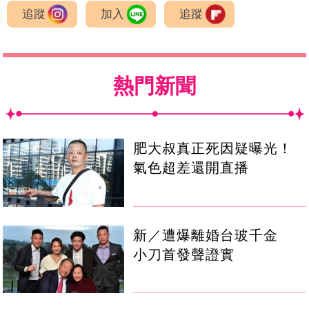
追蹤
加入
追蹤
熱門新聞
肥大叔真正死因疑曝光！
氣色超差還開直播
新／遭爆離婚台玻千金
小刀首發聲證實