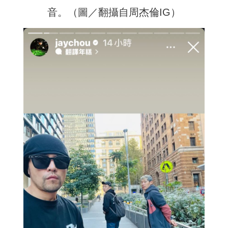
音。（圖／翻攝自周杰倫IG）