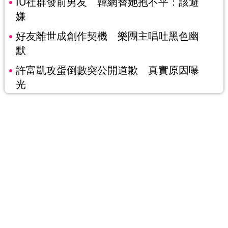
IU社群發前男友 韓網替她抱不平：該避
嫌
好友離世成創作契機 樂團主唱吐黑色幽
默
許富凱攻蛋倒數突公開道歉 真實原因曝
光