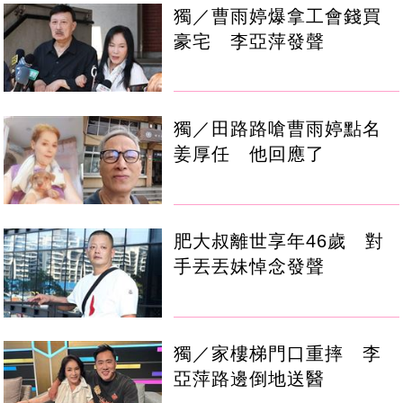
獨／曹雨婷爆拿工會錢買
豪宅 李亞萍發聲
獨／田路路嗆曹雨婷點名
姜厚任 他回應了
肥大叔離世享年46歲 對
手丟丟妹悼念發聲
獨／家樓梯門口重摔 李
亞萍路邊倒地送醫