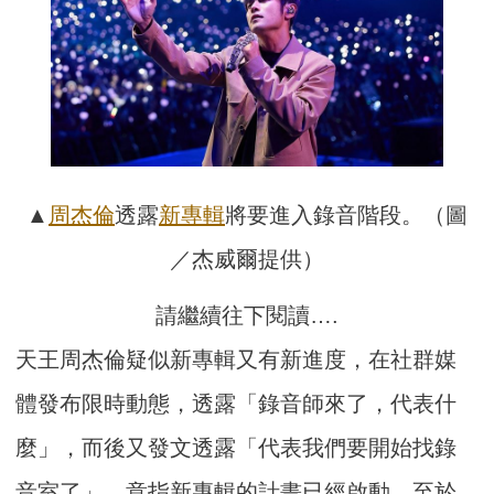
▲
周杰倫
透露
新專輯
將要進入錄音階段。（圖
／杰威爾提供）
請繼續往下閱讀….
天王周杰倫疑似新專輯又有新進度，在社群媒
體發布限時動態，透露「錄音師來了，代表什
麼」，而後又發文透露「代表我們要開始找錄
音室了」，意指新專輯的計畫已經啟動，至於