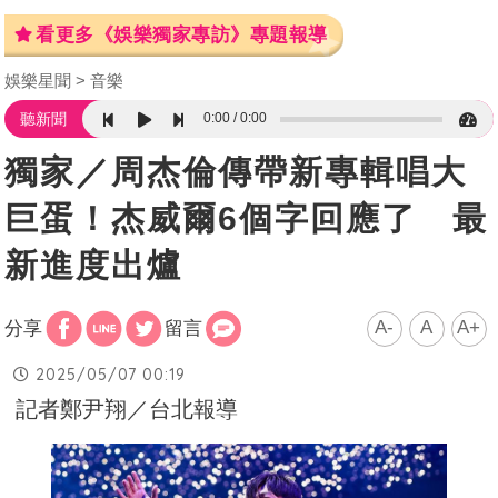
看更多《娛樂獨家專訪》專題報導
娛樂星聞
音樂
0:00
0:00
聽新聞
獨家／周杰倫傳帶新專輯唱大
巨蛋！杰威爾6個字回應了 最
新進度出爐
A-
A
A+
分享
留言
2025/05/07 00:19
記者鄭尹翔／台北報導