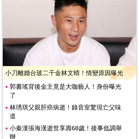
小刀離婚台玻二千金林文晴！情變原因曝光
郭書瑤背後金主竟是大咖藝人！身份曝光
了
林琇琪父親肝癌病逝！錄音室驚現亡父味
道
小秦漢張海漢逝世享壽68歲！後事低調舉
辦