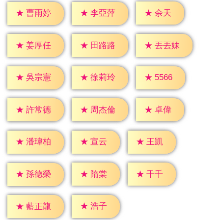
★
余天
★
曹雨婷
★
李亞萍
★
姜厚任
★
田路路
★
丟丟妹
★
5566
★
吳宗憲
★
徐莉玲
★
卓偉
★
許常德
★
周杰倫
★
宣云
★
王凱
★
潘瑋柏
★
隋棠
★
千千
★
孫德榮
★
浩子
★
藍正龍