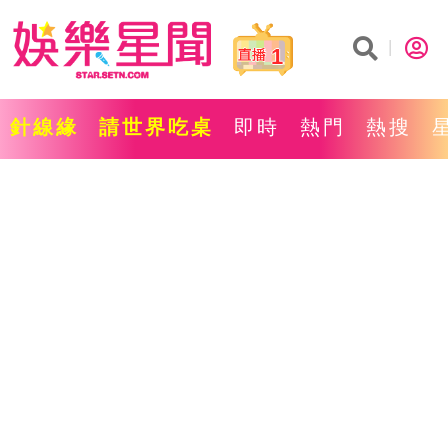
1
針線緣
請世界吃桌
即時
熱門
熱搜