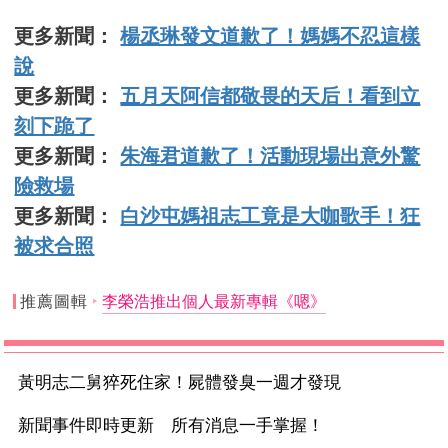
更多新聞：
楊丞琳發文道歉了！媽媽不忍這樣
說
更多新聞：
五月天阿信都敬畏的天后！看到立
刻下跪了
更多新聞：
朱海君道歉了！活動現場出意外驚
險救場
更多新聞：
白沙屯媽祖志工竟是大咖歌手！狂
被求合照
推薦圖輯
李榮浩推出個人最新專輯《嗯》
黃明志二舅猝死住家！屍體發臭一週才發現
新聞事件即時更新 所有消息一手掌握！