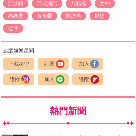
江泳錡
日式酒店
八點檔
女神
媽媽桑
黃玉榮
楊煥喻
楊煥
逝世
追蹤娛樂星聞
下載APP
訂閱
加入
追蹤
加入
追蹤
熱門新聞