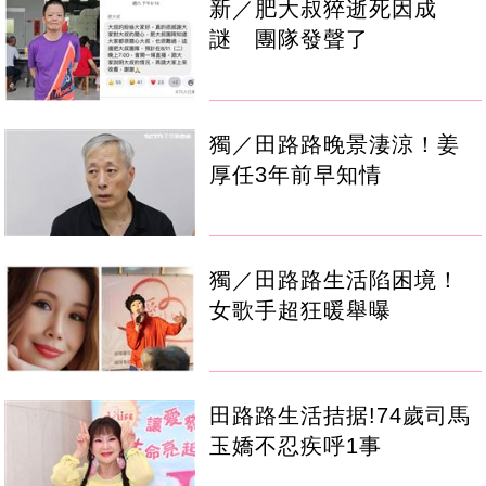
新／肥大叔猝逝死因成
謎 團隊發聲了
獨／田路路晚景淒涼！姜
厚任3年前早知情
獨／田路路生活陷困境！
女歌手超狂暖舉曝
田路路生活拮据!74歲司馬
玉嬌不忍疾呼1事