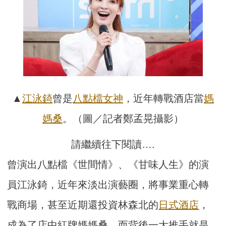
▲
江泳錡
曾是
八點檔
女神
，近年轉戰酒店當
媽
媽桑
。（圖／記者鄭孟晃攝影）
請繼續往下閱讀….
曾演出八點檔《世間情》、《甘味人生》的演
員江泳錡，近年來淡出演藝圈，將事業重心轉
戰商場，甚至近期還投資林森北的
日式酒店
，
成為了店中紅牌媽媽桑，而背後一大推手就是