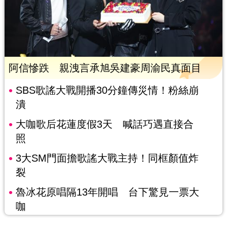
阿信慘跌 親洩言承旭吳建豪周渝民真面目
SBS歌謠大戰開播30分鐘傳災情！粉絲崩
潰
大咖歌后花蓮度假3天 喊話巧遇直接合
照
3大SM門面擔歌謠大戰主持！同框顏值炸
裂
魯冰花原唱隔13年開唱 台下驚見一票大
咖