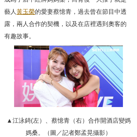
藝人
黃玉榮
的愛妻蔡憶青，過去曾在節目中透
露，兩人合作的契機，以及在店裡遇到奧客的
有趣故事。
▲江泳錡(左）、蔡憶青（右）合作開酒店變媽
媽桑。（圖／記者鄭孟晃攝影）