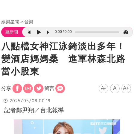
娛樂星聞
音樂
0:00
0:00
聽新聞
八點檔女神江泳錡淡出多年！
變酒店媽媽桑 進軍林森北路
當小股東
A-
A
A+
分享
留言
2025/05/08 00:19
記者鄭尹翔／台北報導