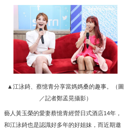
▲江泳錡、蔡憶青分享當媽媽桑的趣事。（圖
／記者鄭孟晃攝影）
藝人黃玉榮的愛妻蔡憶青經營日式酒店14年，
和江泳錡也是認識好多年的好姐妹，而近期邀