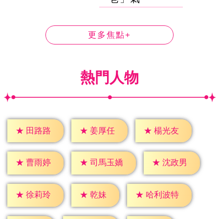
更多焦點+
熱門人物
★
田路路
★
姜厚任
★
楊光友
★
曹雨婷
★
沈政男
★
司馬玉嬌
★
乾妹
★
徐莉玲
★
哈利波特