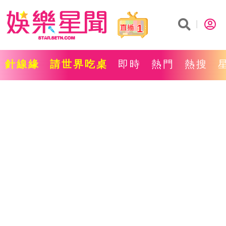
1
針線緣
請世界吃桌
即時
熱門
熱搜