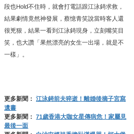
段也Hold不住時，就會打電話跟江泳錡求救，
結果劇情竟然神發展，蔡憶青笑說當時客人還
很兇狠，結果一看到江泳錡現身，立刻嘴笑目
笑，也大讚「果然漂亮的女生一出場，就是不
一樣」。
更多新聞：
江泳錡前夫猝逝！離婚後摘子宮寫
遺書
更多新聞：
71歲香港大咖女星傳病危！家屬見
最後一面