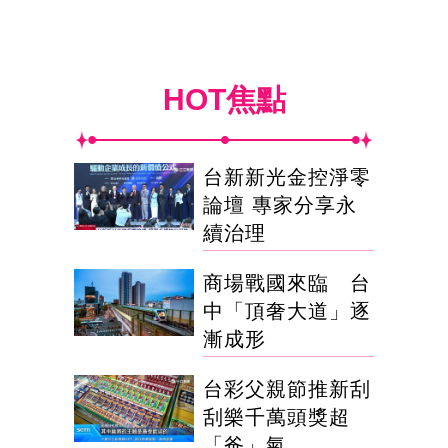
HOT焦點
台新新光金控淨零
論壇 專家分享永
續治理
商場戰國來臨 台
中「頂奢大道」逐
漸成形
台彩父親節推新刮
刮樂千萬頭獎超
「爸」氣