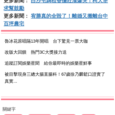
更多新聞：
白沙屯媽祖香擔壯漢爆哭！柯大堡
求幫鼓勵
更多新聞：
宥勝真的全毀了！離婚又搬離台中
百坪農宅
魯冰花原唱隔13年開唱 台下驚見一票大咖
改版大回饋 熱門3C大獎接力送
追蹤訂閱娛樂星聞 給你最即時的娛樂星鮮事
被目擊現身三總大腸直腸科！67歲徐乃麟鬆口證實了
真實...
關鍵字