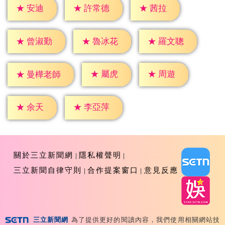
★
安迪
★
茜拉
★
許常德
★
曾淑勤
★
魯冰花
★
羅文聰
★
屬虎
★
周遊
★
曼樺老師
★
余天
★
李亞萍
關於三立新聞網
隱私權聲明
三立新聞自律守則
合作提案窗口
意見反應
三立新聞網
為了提供更好的閱讀內容，我們使用相關網站技