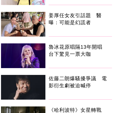
姜厚任女友引話題 醫
曝：可能是幻謊者
魯冰花原唱隔13年開唱
台下驚見一票大咖
佐藤二朗爆騷擾爭議 電
影衍生劇被迫喊停
《哈利波特》女星轉戰