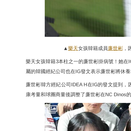
▲
樂天
女孩韓籍成員
廉世彬
，
樂天女孩韓籍3本柱之一的廉世彬掛病號！她在I
屬的韓國經紀公司也在IG發文表示廉世彬將休養
廉世彬韓方經紀公司IDEA H在IG的發文提
康考量和球團商量後調整了廉世彬在NC Dinos