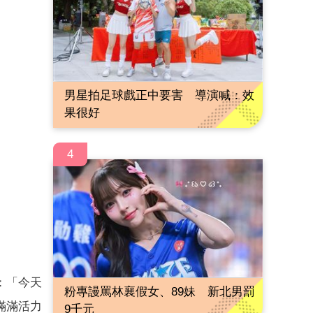
男星拍足球戲正中要害 導演喊：效
果很好
4
：「今天
粉專謾罵林襄假女、89妹 新北男罰
滿滿活力
9千元