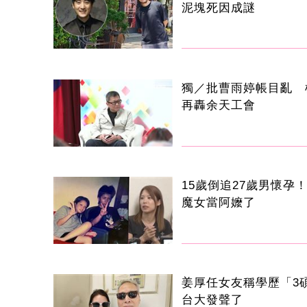
泥塊死因成謎
獨／批曹雨婷帳目亂 
再轟余天工會
15歲倒追27歲男懷孕！
魔女當阿嬤了
姜厚任女友稱學歷「3
台大發聲了