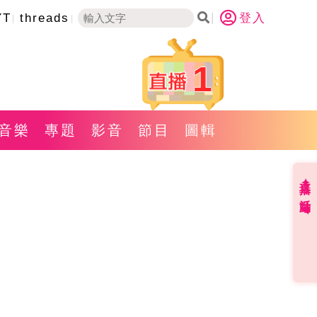
YT
threads
登入
1
音樂
專題
影音
節目
圖輯
直播✦活動