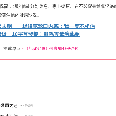
祝福，期盼他能好好休息、專心復原。在不影響身體狀況為
續關注他的健康狀況。」
因未明」 楊繡惠鬆口內幕：我一度不相信
逝 10字首發聲！噩耗震驚演藝圈
推薦專題
《祝你健康》健康知識報你知
決燃眉之急
PR・易借網