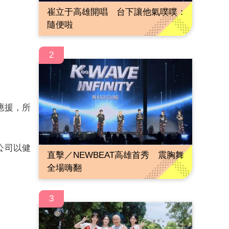
崔立于高雄開唱 台下讓他氣噗噗：
隨便啦
2
應援，所
公司以健
直擊／NEWBEAT高雄首秀 震胸舞
全場嗨翻
3