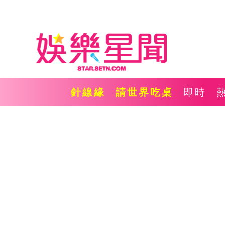
針線緣
請世界吃桌
即時