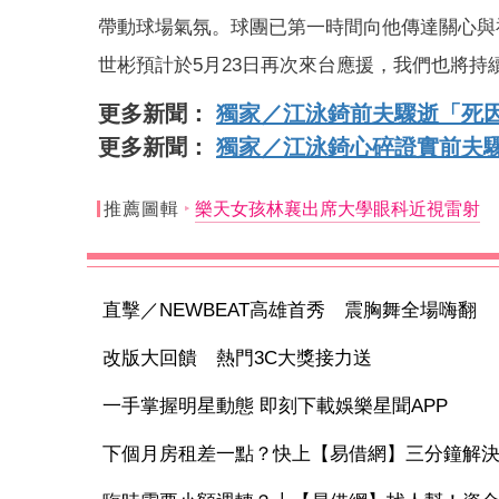
帶動球場氣氛。球團已第一時間向他傳達關心與
世彬預計於5月23日再次來台應援，我們也將持
更多新聞：
獨家／江泳錡前夫驟逝「死
更多新聞：
獨家／江泳錡心碎證實前夫驟
推薦圖輯
樂天女孩林襄出席大學眼科近視雷射
直擊／NEWBEAT高雄首秀 震胸舞全場嗨翻
改版大回饋 熱門3C大獎接力送
一手掌握明星動態 即刻下載娛樂星聞APP
下個月房租差一點？快上【易借網】三分鐘解