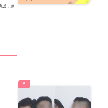
前提，廉
5