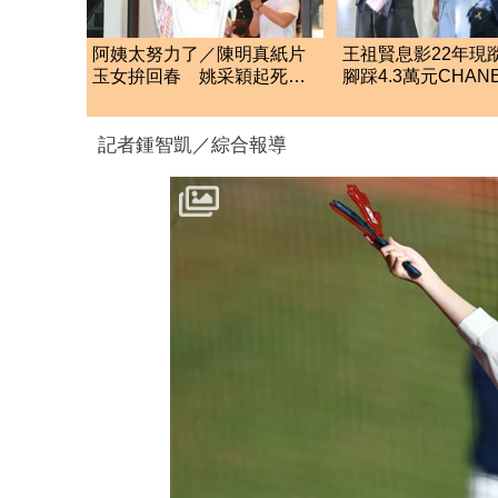
阿姨太努力了／陳明真紙片
王祖賢息影22年現
玉女拚回春 姚采穎起死回
腳踩4.3萬元CHAN
生有一腿
圖真實狀態曝光
記者鍾智凱／綜合報導