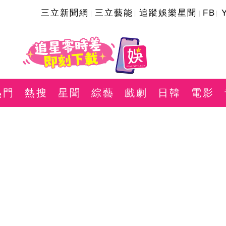
三立新聞網
三立藝能
追蹤娛樂星聞
FB
熱門
熱搜
星聞
綜藝
戲劇
日韓
電影