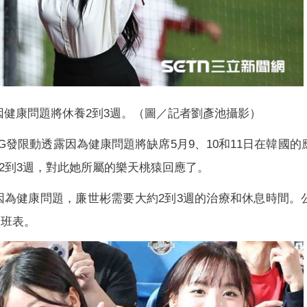
因健康問題將休養2到3週。（圖／記者劉彥池攝影）
G發限動透露因為健康問題將缺席5月9、10和11日在韓國的
2到3週，對此她所屬的樂天桃猿回應了。
到，因為健康問題，廉世彬需要大約2到3週的治療和休息時間。
的班表。