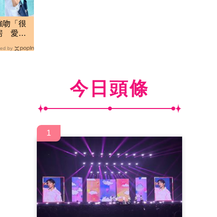
強吻「很
房 愛莉
臭
ed by
今日頭條
1