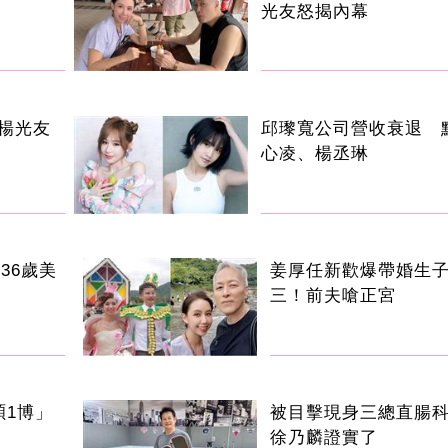
光友怒揭內幕
楊光友
邱瓈寬公司營收衰退 
心凌、楊丞琳
36歲美
姜厚任新歡爆帶婚生
三！前夫嗆正宮
碩1博」
被目擊現身三總直腸科
徐乃麟證實了