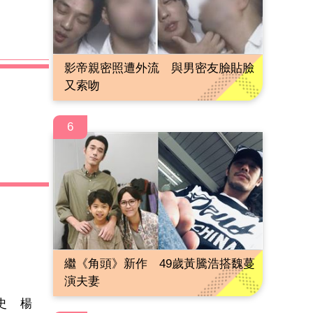
影帝親密照遭外流 與男密友臉貼臉
又索吻
6
繼《角頭》新作 49歲黃騰浩搭魏蔓
演夫妻
史 楊