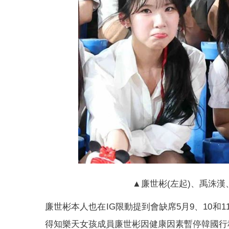
▲廉世彬(左起)、禹洙
廉世彬本人也在IG限動提到會缺席5月9、10和
得知樂天女孩成員廉世彬因健康因素暫停韓國行