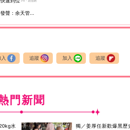
金快速到位
PR・易借網
聲：余天管...
加入
追蹤
加入
追蹤
熱門新聞
0kg水
獨／姜厚任新歡爆黑歷