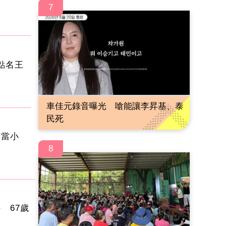
7
點名王
車佳元錄音曝光 嗆能讓李昇基、泰
民死
子當小
8
 67歲