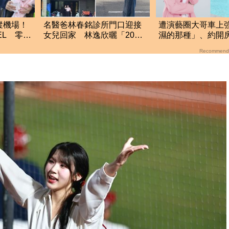
蹤機場！
名醫爸林春銘診所門口迎接
遭演藝圈大哥車上
EL 零修
女兒回家 林逸欣曬「20年
濕的那種」、約開
復刻照」：揮手告別
莎莎：記得菸味很
Recommend