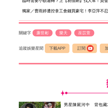
臨時需要小額週轉？上【易借網】找人幫！資
獨家／曹雨婷遭控拿工會錢買豪宅！李亞萍不忍發
關鍵字
廉世彬
樂天
巫苡萱
追蹤娛樂星聞
下載APP
訂閱
男星陳屍河中 背包藏2