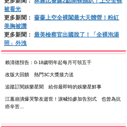
更多新聞：
林襄比賽露2點開裸體趴！上空全裸
被看光
更多新聞：
薔薔上空全裸闖最大天體營！粉紅
美胸被讚
更多新聞：
最美檢察官出國脫了！「全裸泡湯
照」外洩
賴清德預告：0-18歲明年起每月可領五千
改版大回饋 熱門3C大獎接力送
追蹤訂閱娛樂星聞 給你最即時的娛樂星鮮事
江蕙崩潰爆哭摯友逝世！淚喊怕參加告別式 也曾為抗
癌辛苦...