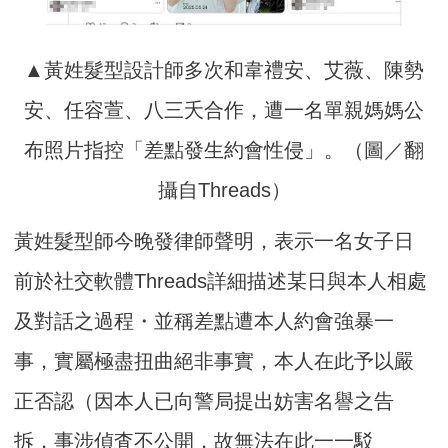
▲黃姓髮型設計師多次和韋禮安、艾薇、陳勢
安、任容萱、八三夭合作，遭一名單親媽媽公
布照片指控「差點發生約會性侵」。（圖／翻
攝自Threads）
黃姓髮型師今晚發律師聲明，表示一名女子日
前於社交軟體Threads詳細描述某日與本人相處
及對話之過程・並稱差點遭本人約會強暴一
事，實屬極盡扭曲絕非事實，本人在此予以嚴
正否認（因本人已向警局提出妨害名譽之告
拆，事涉偵査不公開，故無法在此一一駁