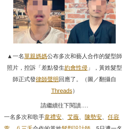
▲一名
單親媽媽
公布多次和藝人合作的髮型師
照片，控訴「差點發生
約會性侵
」，黃姓髮型
師正式發
律師聲明
回應了。（圖／翻攝自
Threads
）
請繼續往下閱讀….
一名多次和歌手
韋禮安
、
艾薇
、
陳勢安
、
任容
萱
、
八三夭
合作的黃姓
髮型設計師
，5日遭一名