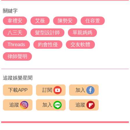
關鍵字
韋禮安
艾薇
陳勢安
任容萱
八三夭
髮型設計師
單親媽媽
Threads
約會性侵
交友軟體
律師聲明
追蹤娛樂星聞
下載APP
訂閱
加入
追蹤
加入
追蹤