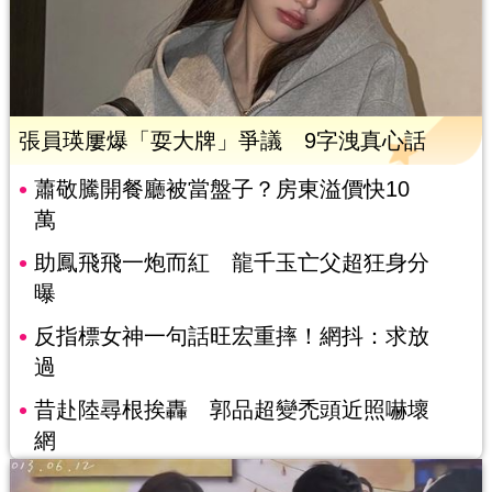
張員瑛屢爆「耍大牌」爭議 9字洩真心話
蕭敬騰開餐廳被當盤子？房東溢價快10
萬
助鳳飛飛一炮而紅 龍千玉亡父超狂身分
曝
反指標女神一句話旺宏重摔！網抖：求放
過
昔赴陸尋根挨轟 郭品超變禿頭近照嚇壞
網