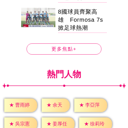
8國球員齊聚高
雄 Formosa 7s
掀足球熱潮
更多焦點+
熱門人物
★
余天
★
曹雨婷
★
李亞萍
★
吳宗憲
★
姜厚任
★
徐莉玲