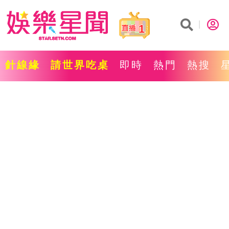
1
針線緣
請世界吃桌
即時
熱門
熱搜