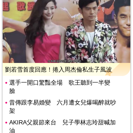
劉若雪首度回應！捲入周杰倫私生子風波
選手一開口驚豔全場 歌王聽到一半變
臉
昔傳跟李易婚變 六月遭女兒爆喝醉就吵
架
AKIRA父親節來台 兒子學林志玲甜喊加
油