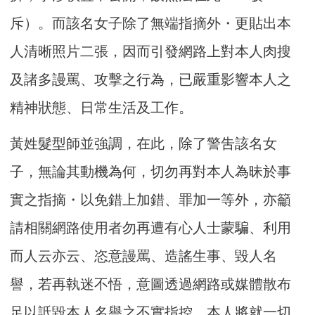
斥）。而該名女子除了無端指摘外・更貼出本
人清晰照片二張，因而引發網路上對本人肉搜
及諸多謾罵、攻擊之行為，已嚴重影響本人之
精神狀態、日常生活及工作。
黃姓髮型師並強調，在此，除了警吿該名女
子，無論其動機為何，切勿再對本人為昧於事
實之指摘・以免錯上加錯、罪加一等外，亦籲
請相關網路使用者勿再遭有心人士蒙騙、利用
而人云亦云、恣意謾罵、造謠生事、毀人名
譽，若再執迷不悟，意圖透過網路或媒體散布
足以詆毀本人名譽之不實指控，本人將就一切