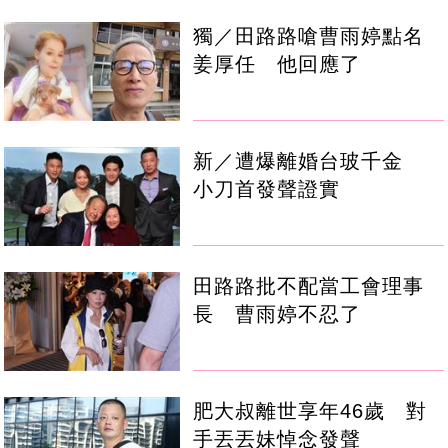
獨／田路路嗆曹雨婷點名
姜厚任 他回應了
新／遭爆離婚台玻千金
小刀首發聲證實
田路路批不配當工會理事
長 曹雨婷不忍了
肥大叔離世享年46歲 對
手丟丟妹悼念發聲