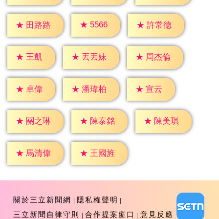
★
5566
★
田路路
★
許常德
★
王凱
★
丟丟妹
★
周杰倫
★
卓偉
★
宣云
★
潘瑋柏
★
關之琳
★
陳泰銘
★
陳美琪
★
馬清偉
★
王國旌
關於三立新聞網
隱私權聲明
三立新聞自律守則
合作提案窗口
意見反應